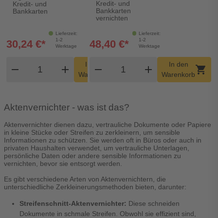
Kredit- und
Kredit- und
Bankkarten
Bankkarten
vernichten
Lieferzeit:
Lieferzeit:
1-2
1-2
30,24 €*
48,40 €*
Werktage
Werktage
Produkt Warenkorb Menge
Produkt Warenkorb Men
In den
In den
remove
add
remove
shopping_cart
add
shopping_cart
Warenkorb
Warenkorb
Aktenvernichter - was ist das?
Aktenvernichter dienen dazu, vertrauliche Dokumente oder Papiere
in kleine Stücke oder Streifen zu zerkleinern, um sensible
Informationen zu schützen. Sie werden oft in Büros oder auch in
privaten Haushalten verwendet, um vertrauliche Unterlagen,
persönliche Daten oder andere sensible Informationen zu
vernichten, bevor sie entsorgt werden.
Es gibt verschiedene Arten von Aktenvernichtern, die
unterschiedliche Zerkleinerungsmethoden bieten, darunter:
Streifenschnitt-Aktenvernichter:
Diese schneiden
Dokumente in schmale Streifen. Obwohl sie effizient sind,