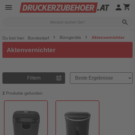
menu
person
shopping_cart
search
Bürogeräte
Aktenvernichter
Du bist hier:
Bürobedarf
Aktenvernichter
Preisreihenfolge
tune
Filtern
2
Produkte gefunden