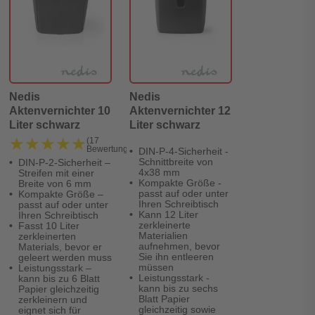
Nedis
Nedis
Aktenvernichter 10
Aktenvernichter 12
Liter schwarz
Liter schwarz
★★★★★
★★★★★
(17
Bewertungen)
DIN-P-4-Sicherheit -
Schnittbreite von
DIN-P-2-Sicherheit –
4x38 mm
Streifen mit einer
Kompakte Größe -
Breite von 6 mm
passt auf oder unter
Kompakte Größe –
Ihren Schreibtisch
passt auf oder unter
Kann 12 Liter
Ihren Schreibtisch
zerkleinerte
Fasst 10 Liter
Materialien
zerkleinerten
aufnehmen, bevor
Materials, bevor er
Sie ihn entleeren
geleert werden muss
müssen
Leistungsstark –
Leistungsstark -
kann bis zu 6 Blatt
kann bis zu sechs
Papier gleichzeitig
Blatt Papier
zerkleinern und
gleichzeitig sowie
eignet sich für