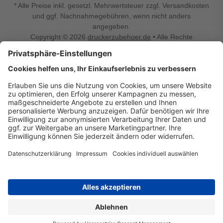
* Alle Preise inkl. gesetzl. Mehrwertsteuer zzgl. Versandkosten
und ggf. Nachnahmegebühren, wenn nicht anders
angegeben.
Copyright © 2026
druckerzubehoer.de
• Alle Rechte
vorbehalten •
Impressum
•
Widerrufsbelehrung
Vertrag widerrufen
Druckerzubehoer.de – preiswerte Qualität für Ihr Office
Sie sind auf der Suche nach dem passenden Druckerzubehör
oder Zubehör für das Büro, den Computer oder Ihr
Smartphone? Dann sind Sie bei Druckerzubehoer.de genau
richtig! Unser breites Sortiment bietet unter anderem Tinte
und Toner für alle gängigen Druckermodelle – großer sowie
kleiner Hersteller. Zugleich sind wir Ihr Online Fachhandel für
allerlei Elektro- und Bürozubehör. Sie möchten Ihr Büro
einrichten, die Werkstatt ausstatten oder den Alltag mit
kleinen Highlights aufpeppen? Neben Bürobedarf und allem,
was Ihren Arbeitsplatz noch komfortabler macht, finden Sie
bei uns auch Bastelspaß, Schulbedarf, Beleuchtung,
Autozubehör, Freizeit- und Küchengadgets sowie vieles mehr
für die ganze Familie. Entdecken Sie günstige Angebote und
allerlei Ideen auf Druckerzubehoer.de!