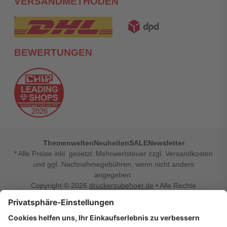
VERSANDMETHODEN
BEWERTUNGEN
Themenwelten
Neuheiten
SALE
Newsletter
* Alle Preise inkl. gesetzl. Mehrwertsteuer zzgl. Versandkosten
und ggf. Nachnahmegebühren, wenn nicht anders
angegeben.
Copyright © 2026
druckerzubehoer.de
• Alle Rechte
vorbehalten •
Impressum
•
Widerrufsbelehrung
Vertrag widerrufen
Druckerzubehoer.de – preiswerte Qualität für Ihr Office