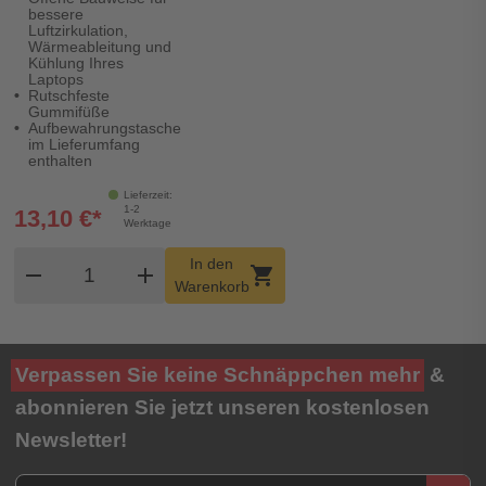
bessere
Luftzirkulation,
Wärmeableitung und
Kühlung Ihres
Laptops
Rutschfeste
Gummifüße
Aufbewahrungstasche
im Lieferumfang
enthalten
Lieferzeit:
1-2
13,10 €*
Werktage
Produkt Warenkorb Menge
In den
remove
add
shopping_cart
Warenkorb
Verpassen Sie keine Schnäppchen mehr
&
abonnieren Sie jetzt unseren kostenlosen
Newsletter!
Newsletter E-Mail Adresse