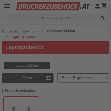
menu
person
shopping_cart
search
Computerzubehör
Du bist hier:
Elektronik
Laptopzubehör
Laptopzubehör
Laptopständer
Preisreihenfolge
tune
Filtern
1
Produkte gefunden