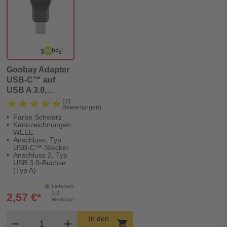
Goobay Adapter
USB-C™ auf
USB A 3.0,
schwarz
★★★★★
★★★★★
(31
Bewertungen)
Farbe Schwarz
Kennzeichnungen
WEEE
Anschluss, Typ
USB-C™-Stecker
Anschluss 2, Typ
USB 3.0-Buchse
(Typ A)
Lieferzeit:
1-2
2,57 €*
Werktage
Produkt Warenkorb Menge
In den
remove
add
shopping_cart