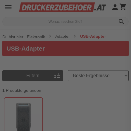
menu
person
shopping_cart
search
Adapter
USB-Adapter
Du bist hier:
Elektronik
USB-Adapter
Preisreihenfolge
tune
Filtern
1
Produkte gefunden