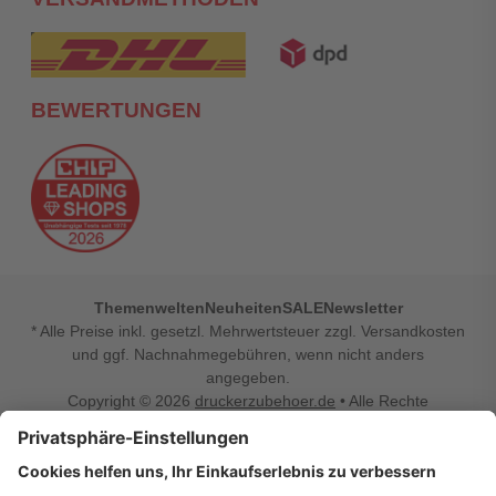
BEWERTUNGEN
Themenwelten
Neuheiten
SALE
Newsletter
* Alle Preise inkl. gesetzl. Mehrwertsteuer zzgl. Versandkosten
und ggf. Nachnahmegebühren, wenn nicht anders
angegeben.
Copyright © 2026
druckerzubehoer.de
• Alle Rechte
vorbehalten •
Impressum
•
Widerrufsbelehrung
Vertrag widerrufen
Druckerzubehoer.de – preiswerte Qualität für Ihr Office