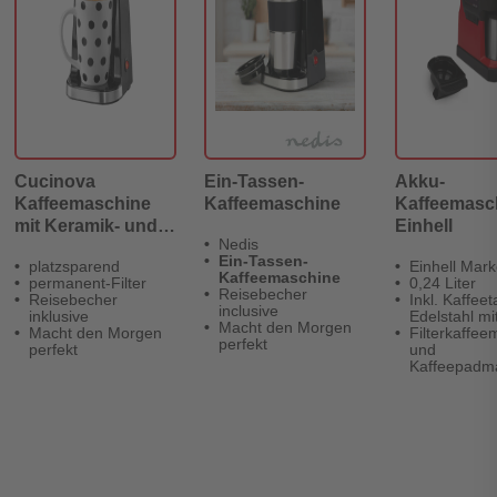
Cucinova
Ein-Tassen-
Akku-
Kaffeemaschine
Kaffeemaschine
Kaffeemasc
mit Keramik- und
Einhell
Nedis
Thermobecher,
Ein-Tassen-
platzsparend
Einhell Mar
schwarz
Kaffeemaschine
permanent-Filter
0,24 Liter
Reisebecher
Reisebecher
Inkl. Kaffee
inclusive
inklusive
Edelstahl mi
Macht den Morgen
Macht den Morgen
Filterkaffee
perfekt
perfekt
und
Kaffeepadm