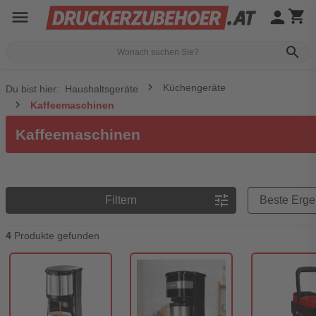
menu
person
shopping_cart
search
Küchengeräte
Du bist hier:
Haushaltsgeräte
Kaffeemaschinen
Kaffeemaschinen
Preisreihenfolge
tune
Filtern
4
Produkte gefunden