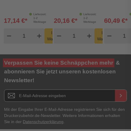
Lieferzeit:
Lieferzeit:
1-2
1-2
17,14 €*
20,16 €*
60,49 €*
Werktage
Werktage
Produkt Warenkorb Menge
Produkt Warenkorb Men
Produ
In den
In den
remove
add
remove
shopping_cart
add
remove
shopping_cart
Warenkorb
Warenkorb
Verpassen Sie keine Schnäppchen mehr
&
abonnieren Sie jetzt unseren kostenlosen
Newsletter!
Newsletter E-Mail Adresse
keyboard_arrow_right
Mit der Eingabe Ihrer E-Mail-Adresse registrieren Sie sich für den
Druckerzubehör.de-Newsletter. Weitere Informationen erhalten
Sie in der
Datenschutzerklärung
.