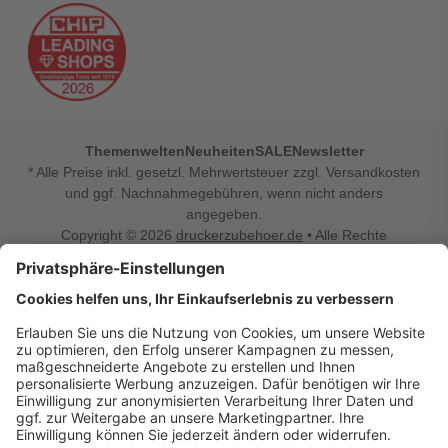
Themenwelten
Neuheiten
SALE
Newsletter
* Alle Preise inkl. gesetzl. Mehrwertsteuer zzgl. Versandkosten
und ggf. Nachnahmegebühren, wenn nicht anders
angegeben.
Copyright © 2026
druckerzubehoer.de
• Alle Rechte
vorbehalten •
Impressum
•
Widerrufsbelehrung
Vertrag widerrufen
Druckerzubehoer.de – preiswerte Qualität für Ihr Office
Sie sind auf der Suche nach dem passenden Druckerzubehör
oder Zubehör für das Büro, den Computer oder Ihr
Smartphone? Dann sind Sie bei Druckerzubehoer.de genau
richtig! Unser breites Sortiment bietet unter anderem Tinte
und Toner für alle gängigen Druckermodelle – großer sowie
kleiner Hersteller. Zugleich sind wir Ihr Online Fachhandel für