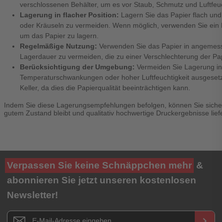
verschlossenen Behälter, um es vor Staub, Schmutz und Luftfeuc
Lagerung in flacher Position:
Lagern Sie das Papier flach und
oder Kräuseln zu vermeiden. Wenn möglich, verwenden Sie ein R
um das Papier zu lagern.
Regelmäßige Nutzung:
Verwenden Sie das Papier in angemess
Lagerdauer zu vermeiden, die zu einer Verschlechterung der Pap
Berücksichtigung der Umgebung:
Vermeiden Sie Lagerung in
Temperaturschwankungen oder hoher Luftfeuchtigkeit ausgesetz
Keller, da dies die Papierqualität beeinträchtigen kann.
Indem Sie diese Lagerungsempfehlungen befolgen, können Sie sichers
gutem Zustand bleibt und qualitativ hochwertige Druckergebnisse lie
Verpassen Sie keine Schnäppchen mehr
&
abonnieren Sie jetzt unseren kostenlosen
Newsletter!
Newsletter E-Mail Adresse
keyboard_arrow_right