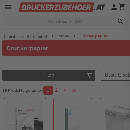
menu
person
shopping_cart
search
Papier
Druckerpapier
Du bist hier:
Bürobedarf
Druckerpapier
Preisreihenfolge
tune
Filtern
1
2
19
Produkte gefunden