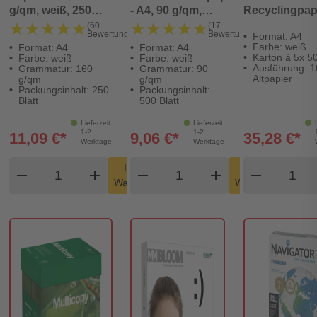
g/qm, weiß, 250
- A4, 90 g/qm,
Recyclingpapi
Blatt
hochweiß, 500
A4, 80g, weiß,
★★★★★
★★★★★
★★★★★
★★★★★
(60
(17
Bewertungen)
Bewertungen)
Format: A4
Blatt
Karton à 5x 5
Farbe: weiß
Format: A4
Format: A4
Blatt
Karton à 5x 50
Farbe: weiß
Farbe: weiß
Ausführung: 
Grammatur: 160
Grammatur: 90
Altpapier
g/qm
g/qm
Packungsinhalt: 250
Packungsinhalt:
Blatt
500 Blatt
Lieferzeit:
Lieferzeit:
1-2
1-2
11,09 €*
9,06 €*
35,28 €*
Werktage
Werktage
Produkt Warenkorb Menge
Produkt Warenkorb Men
Produk
In den
In den
remove
add
remove
shopping_cart
add
remove
shopping_cart
Warenkorb
Warenkorb