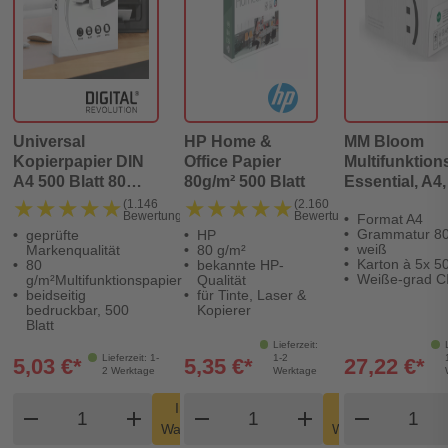
Universal
HP Home &
MM Bloom
Kopierpapier DIN
Office Papier
Multifunktion
A4 500 Blatt 80
80g/m² 500 Blatt
Essential, A4,
g/m²
g/qm, weiß, K
★★★★★
★★★★★
★★★★★
★★★★★
(1.146
(2.160
Bewertungen)
Bewertungen)
Format A4
à 5x 500 Blatt
Grammatur 80
geprüfte
HP
weiß
Markenqualität
80 g/m²
Karton à 5x 50
80
bekannte HP-
Weiße-grad C
g/m²Multifunktionspapier
Qualität
beidseitig
für Tinte, Laser &
bedruckbar, 500
Kopierer
Blatt
Lieferzeit:
Lieferzeit: 1-
1-2
5,03 €*
5,35 €*
27,22 €*
2 Werktage
Werktage
Produkt Warenkorb Menge
Produkt Warenkorb Men
Produk
In den
In den
remove
add
remove
shopping_cart
add
remove
shopping_cart
Warenkorb
Warenkorb