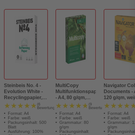
Steinbeis No. 4 -
MultiCopy
Navigator Co
Evolution White -
Multifunktionspapier
Documents - 
Recyclingpapier,
- A4, 80 g/qm,
120 g/qm, wei
A4, 80g, weiß, 500
hochweiß, 500
250 Blatt
★★★★★
★★★★★
★★★★★
★★★★★
★★★★
★★★★
(6
(9
Bewertungen)
Bewertungen)
Blatt
Blatt
Format: A4
Format: A4
Format: A4
Farbe: weiß
Farbe: weiß
Farbe: weiß
Packungsinhalt: 500
Grammatur: 80
Grammatur: 1
Blatt
g/qm
g/qm
Ausführung: 100%
Packungsinhalt:
Packungsinhal