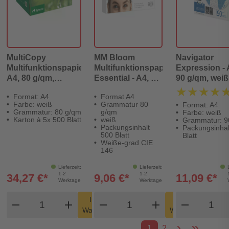
MultiCopy
MM Bloom
Navigator
Multifunktionspapier,
Multifunktionspapier
Expression - 
A4, 80 g/qm,
Essential - A4, 80
90 g/qm, weiß
hochweiß, Karton
g/qm, weiß, 500
Blatt
★★★★
★★★★
Format: A4
Format A4
à 5x 500 Blatt
Blatt
Farbe: weiß
Grammatur 80
Format: A4
Grammatur: 80 g/qm
g/qm
Farbe: weiß
Karton à 5x 500 Blatt
weiß
Grammatur: 9
Packungsinhalt
Packungsinhal
500 Blatt
Blatt
Weiße-grad CIE
146
Lieferzeit:
Lieferzeit:
1-2
1-2
34,27 €*
9,06 €*
11,09 €*
Werktage
Werktage
Produkt Warenkorb Menge
Produkt Warenkorb Men
Produk
In den
In den
remove
add
remove
shopping_cart
add
remove
shopping_cart
Warenkorb
Warenkorb
1
2