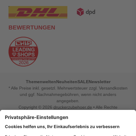
BEWERTUNGEN
Themenwelten
Neuheiten
SALE
Newsletter
* Alle Preise inkl. gesetzl. Mehrwertsteuer zzgl. Versandkosten
und ggf. Nachnahmegebühren, wenn nicht anders
angegeben.
Copyright © 2026
druckerzubehoer.de
• Alle Rechte
vorbehalten •
Impressum
•
Widerrufsbelehrung
Vertrag widerrufen
Druckerzubehoer.de – preiswerte Qualität für Ihr Office
Sie sind auf der Suche nach dem passenden Druckerzubehör