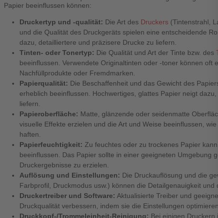
Papier beeinflussen können:
Druckertyp und -qualität:
Die Art des
Druckers
(Tintenstrahl, 
und die Qualität des Druckgeräts spielen eine entscheidende Ro
dazu, detailliertere und präzisere Drucke zu liefern.
Tinten- oder Tonertyp:
Die Qualität und Art der Tinte bzw. des
beeinflussen. Verwendete Originaltinten oder -toner können oft ei
Nachfüllprodukte oder Fremdmarken.
Papierqualität:
Die Beschaffenheit und das Gewicht des Papiers
erheblich beeinflussen. Hochwertiges, glattes Papier neigt dazu
liefern.
Papieroberfläche:
Matte, glänzende oder seidenmatte Oberflä
visuelle Effekte erzielen und die Art und Weise beeinflussen, wi
haften.
Papierfeuchtigkeit:
Zu feuchtes oder zu trockenes Papier kann 
beeinflussen. Das Papier sollte in einer geeigneten Umgebung 
Druckergebnisse zu erzielen.
Auflösung und Einstellungen:
Die Druckauflösung und die gew
Farbprofil, Druckmodus usw.) können die Detailgenauigkeit und 
Druckertreiber und Software:
Aktualisierte Treiber und geeign
Druckqualität verbessern, indem sie die Einstellungen optimie
Druckkopf-/Trommeleinheit-Reinigung:
Bei einigen Druckern 