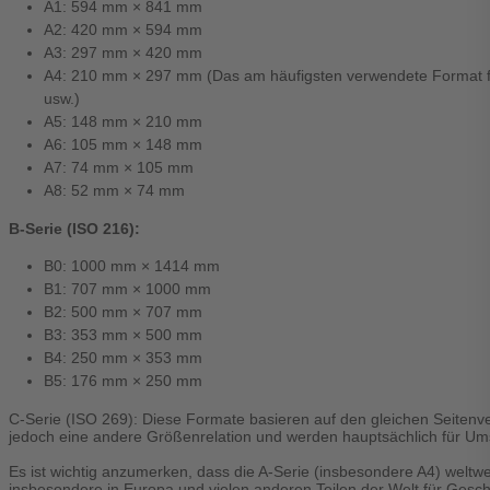
A1: 594 mm × 841 mm
A2: 420 mm × 594 mm
A3: 297 mm × 420 mm
A4: 210 mm × 297 mm (Das am häufigsten verwendete Format fü
usw.)
A5: 148 mm × 210 mm
A6: 105 mm × 148 mm
A7: 74 mm × 105 mm
A8: 52 mm × 74 mm
B-Serie (ISO 216):
B0: 1000 mm × 1414 mm
B1: 707 mm × 1000 mm
B2: 500 mm × 707 mm
B3: 353 mm × 500 mm
B4: 250 mm × 353 mm
B5: 176 mm × 250 mm
C-Serie (ISO 269): Diese Formate basieren auf den gleichen Seitenve
jedoch eine andere Größenrelation und werden hauptsächlich für U
Es ist wichtig anzumerken, dass die A-Serie (insbesondere A4) weltwe
insbesondere in Europa und vielen anderen Teilen der Welt für Ges