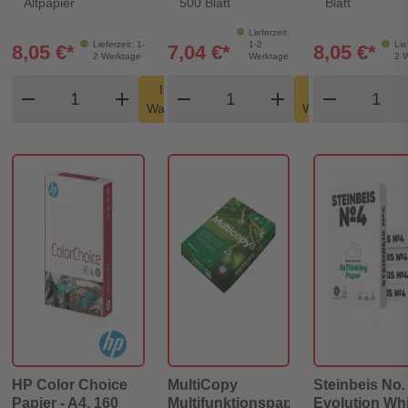
Altpapier
500 Blatt
Blatt
Lieferzeit:
Lieferzeit: 1-
1-2
Lie
8,05 €*
7,04 €*
8,05 €*
2 Werktage
Werktage
2 
Produkt Warenkorb Menge
Produkt Warenkorb Men
Produk
In den
In den
remove
add
remove
shopping_cart
add
remove
shopping_cart
Warenkorb
Warenkorb
HP Color Choice
MultiCopy
Steinbeis No. 
Papier - A4, 160
Multifunktionspapier
Evolution Whi