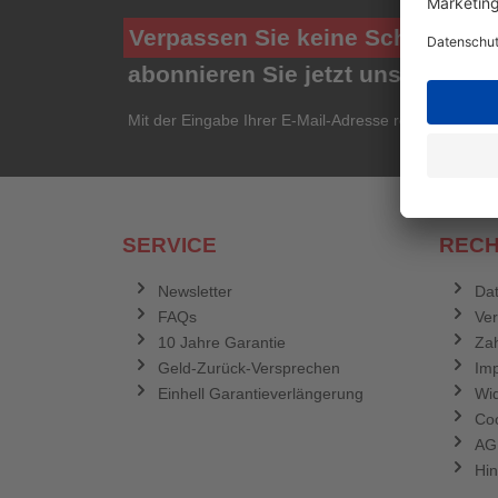
Verpassen Sie keine Schnäppch
abonnieren Sie jetzt unseren ko
Mit der Eingabe Ihrer E-Mail-Adresse registrieren Si
SERVICE
RECH
Newsletter
Dat
FAQs
Ve
10 Jahre Garantie
Zah
Geld-Zurück-Versprechen
Im
Einhell Garantieverlängerung
Wid
Coo
AG
Hin