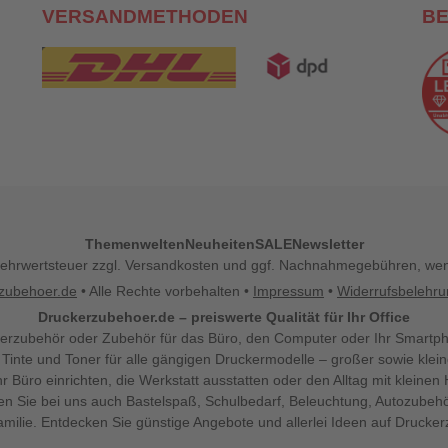
VERSANDMETHODEN
B
Themenwelten
Neuheiten
SALE
Newsletter
l. Mehrwertsteuer zzgl. Versandkosten und ggf. Nachnahmegebühren, w
zubehoer.de
• Alle Rechte vorbehalten •
Impressum
•
Widerrufsbelehr
Druckerzubehoer.de – preiswerte Qualität für Ihr Office
erzubehör oder Zubehör für das Büro, den Computer oder Ihr Smartp
 Tinte und Toner für alle gängigen Druckermodelle – großer sowie klein
Ihr Büro einrichten, die Werkstatt ausstatten oder den Alltag mit klein
den Sie bei uns auch Bastelspaß, Schulbedarf, Beleuchtung, Autozubehö
milie. Entdecken Sie günstige Angebote und allerlei Ideen auf Drucke