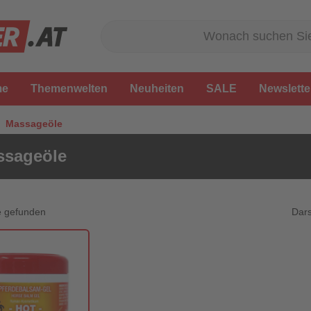
me
Themenwelten
Neuheiten
SALE
Newslette
Massageöle
ssageöle
Dars
e gefunden