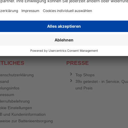
en mehr
&
Newsletter E-Mail Adresse
stenlosen Newsletter!
e sich für den Druckerzubehör.de-Newsletter. Weitere Informationen erh
TLICHES
PRESSE
enschutzerklärung
Top Shops
rsand
39x getestet - in Service, Qua
lungsinfos
und Preis
pressum
errufsbelehrung
kie Einstellungen
B und Kundeninformation
weise zur Batterieentsorgung