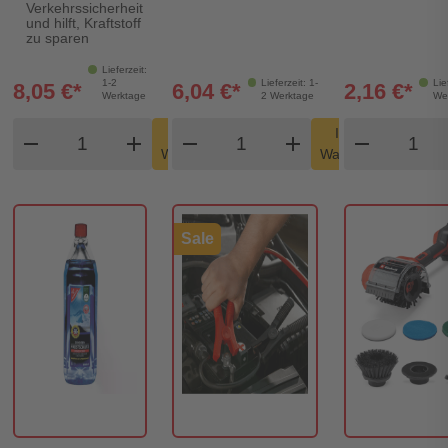
Verkehrssicherheit
und hilft, Kraftstoff
zu sparen
Lieferzeit:
1-2
Lieferzeit: 1-
Lie
8,05 €*
6,04 €*
2,16 €*
Werktage
2 Werktage
We
Produkt Warenkorb Menge
Produkt Warenkorb Meng
Produk
In den
In den
remove
add
remove
shopping_cart
add
remove
shopping_cart
Warenkorb
Warenkorb
Sale