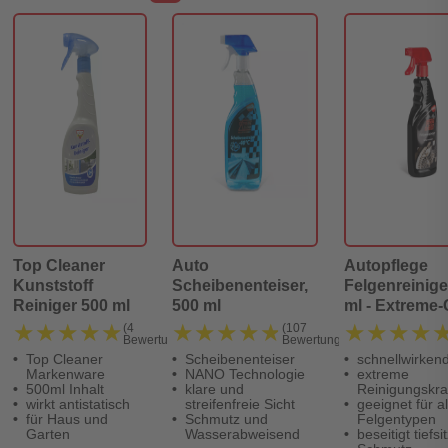
Top Cleaner
Auto
Autopflege
Kunststoff
Scheibenenteiser,
Felgenreinige
Reiniger 500 ml
500 ml
ml - Extreme-
★★★★★
★★★★★
★★★★★
★★★★★
★★★★
★★★★
(4
(107
Bewertungen)
Bewertungen)
Top Cleaner
Scheibenenteiser
schnellwirken
Markenware
NANO Technologie
extreme
500ml Inhalt
klare und
Reinigungskra
wirkt antistatisch
streifenfreie Sicht
geeignet für al
für Haus und
Schmutz und
Felgentypen
Garten
Wasserabweisend
beseitigt tiefs