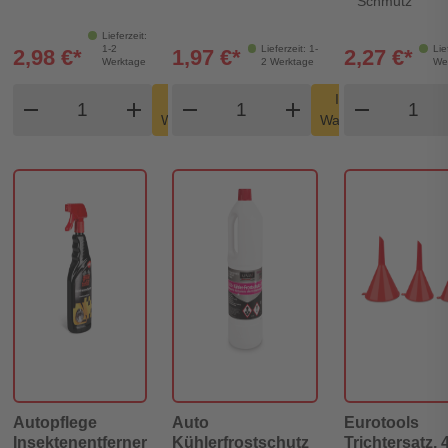
Schmutz
Lieferzeit:
1-2
Lieferzeit: 1-
Lie
2,98 €*
1,97 €*
2,27 €*
Werktage
2 Werktage
We
Produkt Warenkorb Menge
Produkt Warenkorb Meng
Produk
In den
In den
remove
add
remove
shopping_cart
add
remove
shopping_cart
Warenkorb
Warenkorb
Autopflege
Auto
Eurotools
Insektenentferner
Kühlerfrostschutz
Trichtersatz, 4