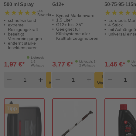
500 ml Spray
G12+
50-75-95-11
★★★★★
★★★★★
★★★★
★★★★
(44
Bewertungen)
Kynast Markenware
1,5 Liter
schnellwirkend
Eurotools Ma
G12+ bis -35°
extreme
4 Stück
Geeignet für
Reinigungskraft
mit Aufhänge
Kühlsysteme aller
beseitigt
universal eins
Kraftfahrzeugmotoren
Verunreinigungen
entfernt starke
Insektenspuren
Lieferzeit:
1-2
Lieferzeit: 1-
Lie
1,97 €*
3,77 €*
1,46 €*
Werktage
2 Werktage
We
Produkt Warenkorb Menge
Produkt Warenkorb Meng
Produk
In den
In den
remove
add
remove
shopping_cart
add
remove
shopping_cart
Warenkorb
Warenkorb
Tipp