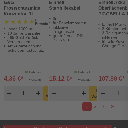
G&G
Einhell
Einhell Akku-
Frostschutzmittel
Starthilfekabel
Oberflächenb
Konzentrat 1L
PICOBELLA 1
3m
-60°C
★★★★★
★★★★★
(1
für Benzinmotoren
Bewertung)
Einhell Marke
inklusive
2 Bürsten enth
Inhalt 1000 ml
Tragetasche
3 Reinigungs
10 Jahre Garantie
geprüft nach DIN
inklusive
365 Geld-Zurück-
72553-16
für alle Power
Versprechen
Change Gerät
Artikelbezeichnung
Scheibenfrostschutz
Lieferzeit:
Lieferzeit:
1-2
1-2
4,36 €*
15,12 €*
107,89 €*
Werktage
Werktage
Produkt Warenkorb Menge
Produkt Warenkorb Meng
Produk
In den
In den
remove
add
remove
shopping_cart
add
remove
shopping_cart
Warenkorb
Warenkorb
1
2