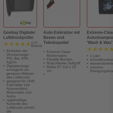
Goobay Digitaler
Auto Eiskratzer mit
Extreme-Clea
Luftdruckprüfer
Besen und
Autoshampo
Teleskopstiel
'Wash & Wax'
★★★★★
★★★★★
(170
Bewertungen)
ml
★★★★
★★★★
Einheiten der
Extreme Clean
Druckanzeige -
Markenware
1 Liter
PSI, Bar, KPA,
Flexible Borsten
schnelltrockn
Kg/cm
Rutschfester Softgriff
wasserabweis
Digitalanzeige
Maße 87-114 x 10
extreme
ermöglicht ein
cm
Reinigungskra
genaues Ablesen
des Luftdrucks
geeignet für LKW,
Fahrräder (mit
Autoventilen),
Motorräder und
Autos
regelmäßige
Kontrolle des
Luftdrucks erhöht
die