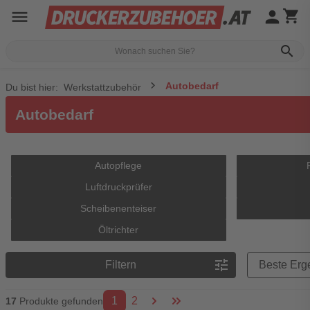
menu
person
shopping_cart
search
Autobedarf
Du bist hier:
Werkstattzubehör
Autobedarf
Autopflege
Luftdruckprüfer
Scheibenenteiser
Öltrichter
Preisreihenfolge
tune
Filtern
1
2
17
Produkte gefunden