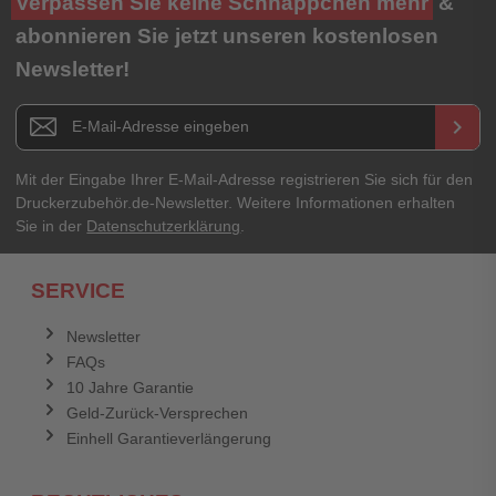
Verpassen Sie keine Schnäppchen mehr
&
abonnieren Sie jetzt unseren kostenlosen
Newsletter!
Newsletter E-Mail Adresse
keyboard_arrow_right
Mit der Eingabe Ihrer E-Mail-Adresse registrieren Sie sich für den
Druckerzubehör.de-Newsletter. Weitere Informationen erhalten
Sie in der
Datenschutzerklärung
.
SERVICE
Newsletter
FAQs
10 Jahre Garantie
Geld-Zurück-Versprechen
Einhell Garantieverlängerung