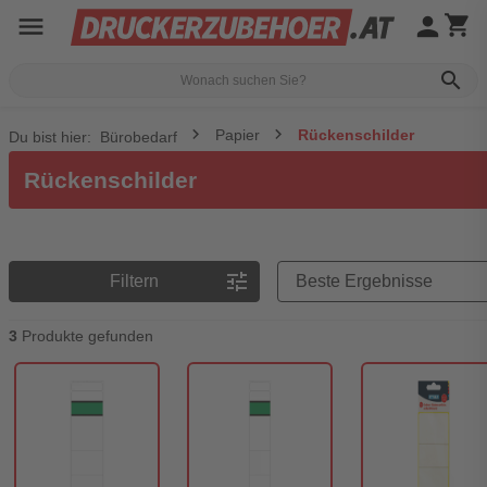
menu
person
shopping_cart
search
Papier
Rückenschilder
Du bist hier:
Bürobedarf
Rückenschilder
Preisreihenfolge
tune
Filtern
3
Produkte gefunden