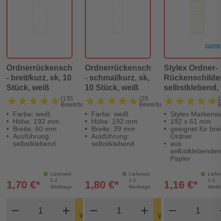
Ordnerrückenschilder
Ordnerrückenschilder
Stylex Ordner-
- breit/kurz, sk, 10
- schmal/kurz, sk,
Rückenschilder
Stück, weiß
10 Stück, weiß
selbstklebend,
Stück
★★★★★
★★★★★
★★★★★
★★★★★
★★★★★
★★★★★
(135
(29
(
Bewertungen)
Bewertungen)
Farbe: weiß
Farbe: weiß
Stylex Markenw
Höhe: 192 mm
Höhe: 192 mm
192 x 61 mm
Breite: 60 mm
Breite: 39 mm
geeignet für bre
Ausführung:
Ausführung:
Ordner
selbstklebend
selbstklebend
aus
selbstklebenden
Papier
Lieferzeit:
Lieferzeit:
Liefer
1-2
1-2
1-2
1,70 €*
1,80 €*
1,16 €*
Werktage
Werktage
Werk
Produkt Warenkorb Menge
Produkt Warenkorb Meng
Produkt
In den
In den
remove
add
remove
shopping_cart
add
remove
shopping_cart
Warenkorb
Warenkorb