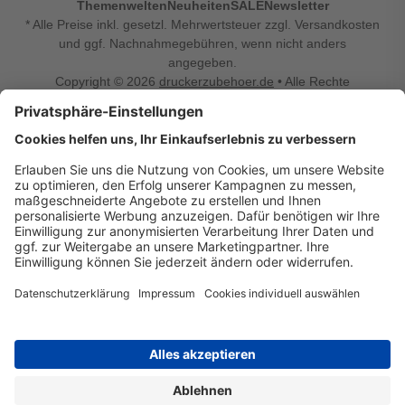
Themenwelten
Neuheiten
SALE
Newsletter
* Alle Preise inkl. gesetzl. Mehrwertsteuer zzgl. Versandkosten
und ggf. Nachnahmegebühren, wenn nicht anders
angegeben.
Copyright © 2026
druckerzubehoer.de
• Alle Rechte
vorbehalten •
Impressum
•
Widerrufsbelehrung
Vertrag widerrufen
Druckerzubehoer.de – preiswerte Qualität für Ihr Office
Sie sind auf der Suche nach dem passenden Druckerzubehör
oder Zubehör für das Büro, den Computer oder Ihr
Smartphone? Dann sind Sie bei Druckerzubehoer.de genau
richtig! Unser breites Sortiment bietet unter anderem Tinte
und Toner für alle gängigen Druckermodelle – großer sowie
kleiner Hersteller. Zugleich sind wir Ihr Online Fachhandel für
allerlei Elektro- und Bürozubehör. Sie möchten Ihr Büro
einrichten, die Werkstatt ausstatten oder den Alltag mit
kleinen Highlights aufpeppen? Neben Bürobedarf und allem,
was Ihren Arbeitsplatz noch komfortabler macht, finden Sie
bei uns auch Bastelspaß, Schulbedarf, Beleuchtung,
Autozubehör, Freizeit- und Küchengadgets sowie vieles mehr
für die ganze Familie. Entdecken Sie günstige Angebote und