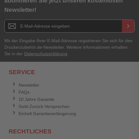
abonnieren Sie jetzt unseren kostenlosen
Newsletter!
Newsletter E-Mail Adresse
keyboard_arrow_right
Mit der Eingabe Ihrer E-Mail-Adresse registrieren Sie sich für den
Druckerzubehör.de-Newsletter. Weitere Informationen erhalten
Sie in der
Datenschutzerklärung
.
SERVICE
Newsletter
FAQs
10 Jahre Garantie
Geld-Zurück-Versprechen
Einhell Garantieverlängerung
RECHTLICHES