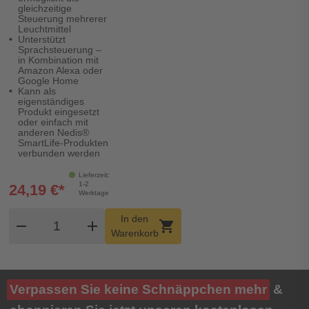
gleichzeitige
Steuerung mehrerer
Leuchtmittel
Unterstützt
Sprachsteuerung –
in Kombination mit
Amazon Alexa oder
Google Home
Kann als
eigenständiges
Produkt eingesetzt
oder einfach mit
anderen Nedis®
SmartLife-Produkten
verbunden werden
Lieferzeit:
1-2
24,19 €*
Werktage
Produkt Warenkorb Menge
In den
remove
add
shopping_cart
Warenkorb
Verpassen Sie keine Schnäppchen mehr
&