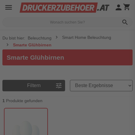
menu
person
shopping_cart
search
Smart Home Beleuchtung
Du bist hier:
Beleuchtung
Smarte Glühbirnen
Smarte Glühbirnen
Preisreihenfolge
tune
Filtern
1
Produkte gefunden