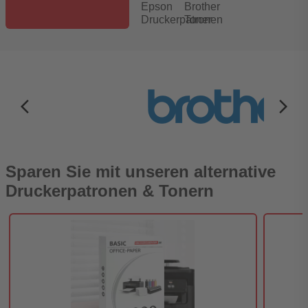
Epson
Brother
Druckerpatronen
Toner
arrow_back_ios_new
arrow_forward_ios
Sparen Sie mit unseren alternative
Druckerpatronen & Tonern