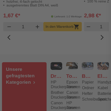
100 % reine Ze
holzfrei, 4-fach gelocht
ausgetrenntes Blatt DIN A4, weiß
1,67 €*
2,98 €*
Lieferzeit: 1-2 Werktage
Produkt Warenkorb Menge
Produk
remove
add
shopping_cart
remove
In den Warenkorb
arrow_back_ios_new
arrow_forward_ios
Unsere
gefragtesten
Druckerpatronen
Toner
Bürobedarf
Elektronik
Kategorien
HP
Epson
Papier
Handyz
Druckerpatronen
Toner
Ordner
Kabel
Brother
Canon
Hefter
Batteri
Druckerpatronen
Toner
Schreibwaren
Speich
Canon
HP
Druckerpatronen
Toner