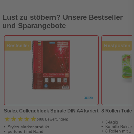
Lust zu stöbern? Unsere Bestseller
und Sparangebote
Bestseller
Restposten
Stylex Collegeblock Spirale DIN A4 kariert
8 Rollen Toilet
★★★★★
★★★★★
(488 Bewertungen)
3-lagig
Kamille Balsa
Stylex Markenprodukt
8 Rollen mit 15
perforiert mit Rand