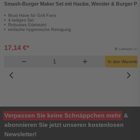
Smash-Burger Maker Set mit Haube, Wender & Burger P
Must Have für Grill Fans
4-teiliges Set
Robustes Edelstahl
einfache hygienische Reinigung
17,14 €*
Lieferzeit: 1-
Produkt Warenkorb Menge
remove
add
In den Warenko
arrow_back_ios_new
arrow_forward_ios
Verpassen Sie keine Schnäppchen mehr
&
abonnieren Sie jetzt unseren kostenlosen
Newsletter!