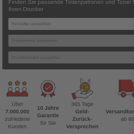
Finden Sie passende Tintenpatronen und Toner f
Ihren Drucker
Über
365 Tage
10 Jahre
7.000.000
Geld-
Versandkos
Garantie
zufriedene
Zurück-
ab 6
für Sie
Kunden
Versprechen