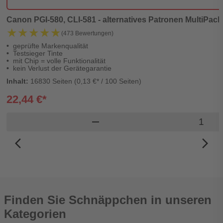
Canon PGI-580, CLI-581 - alternatives Patronen MultiPack
★★★★★
★★★★★
(473 Bewertungen)
geprüfte Markenqualität
Testsieger Tinte
mit Chip = volle Funktionalität
kein Verlust der Gerätegarantie
Inhalt:
16830 Seiten (0,13 €* / 100 Seiten)
22,44 €*
Produkt
remove
arrow_back_ios_new
arrow_forward_ios
Finden Sie Schnäppchen in unseren
Kategorien