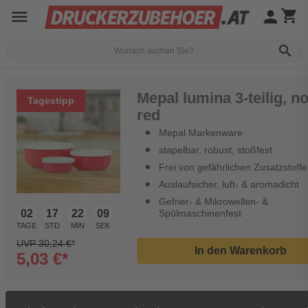
menu
person
shopping_cart
search
Mepal lumina 3-teilig, n
Tagestipp
red
Mepal Markenware
stapelbar, robust, stoßfest
Frei von gefährlichen Zusatzstoff
Auslaufsicher, luft- & aromadicht
Gefrier- & Mikrowellen- &
02
17
22
09
Spülmaschinenfest
TAGE
STD
MIN
SEK
UVP 30,24 €*
In den Warenkorb
5,03 €*