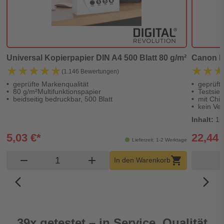
Universal Kopierpapier DIN A4 500 Blatt 80 g/m²
Canon PG
★★★★★
★★★★★
★★
★★
(1.146 Bewertungen)
geprüfte Markenqualität
geprüft
80 g/m²Multifunktionspapier
Testsieg
beidseitig bedruckbar, 500 Blatt
mit Chip
kein Ver
Inhalt:
16
5,03 €*
22,44 
Lieferzeit: 1-2 Werktage
Produkt Warenkorb Menge
remove
add
shopping_cart
In den Warenkorb
arrow_back_ios_new
arrow_forward_ios
39x getestet – in Service, Qualität