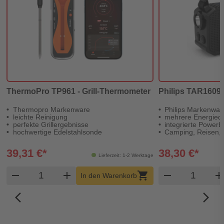
ThermoPro TP961 - Grill-Thermometer
Philips TAR1609/0
Thermopro Markenware
Philips Markenwar
leichte Reinigung
mehrere Energiequ
perfekte Grillergebnisse
integrierte Power
hochwertige Edelstahlsonde
Camping, Reisen, 
39,31 €*
38,30 €*
Lieferzeit: 1-2 Werktage
Produkt Warenkorb Menge
Produkt W
remove
add
shopping_cart
remove
ad
In den Warenkorb
arrow_back_ios_new
arrow_forward_ios