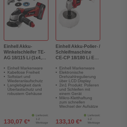
Einhell Akku-
Einhell Akku-Polier- /
Winkelschleifer TE-
Schleifmaschine
AG 18/115 Li (1x4,0
CE-CP 18/180 Li E-
Ah)
Solo
Einhell Markenware
Einhell Markenware
Kabellose Freiheit
Elektronische
Softstart und
Drehzahlregulierung
Wiederanlaufschutz
über LCD Display
Langlebigkeit dank
2in1 Produkt: Polieren
Überlastschutz und
und Schleifen mit
robustem Gehäuse
einem Gerät
Mikro-Kletthaftung
zum schnellen
Wechsel der Aufsätze
Lieferzeit:
Lieferzeit:
1-2
1-2
130,07 €*
133,10 €*
Werktage
Werktage