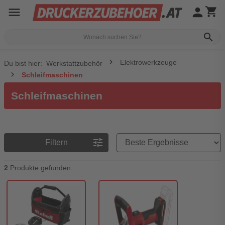
menu
person
shopping_cart
search
Elektrowerkzeuge
Du bist hier:
Werkstattzubehör
Schleifmaschinen
Schleifmaschinen
Preisreihenfolge
tune
Filtern
2
Produkte gefunden