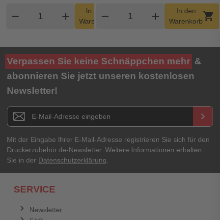
Produkt Warenkorb Menge
Produkt Warenkorb Me
In den
In den
remove
add
remove
shopping_cart
add
shopping_cart
Warenkorb
Warenkorb
Verpassen Sie keine Schnäppchen mehr
&
abonnieren Sie jetzt unseren kostenlosen
Newsletter!
Newsletter E-Mail Adresse
keyboard_arrow_right
Mit der Eingabe Ihrer E-Mail-Adresse registrieren Sie sich für den
Druckerzubehör.de-Newsletter. Weitere Informationen erhalten
Sie in der
Datenschutzerklärung
.
SERVICE
Newsletter