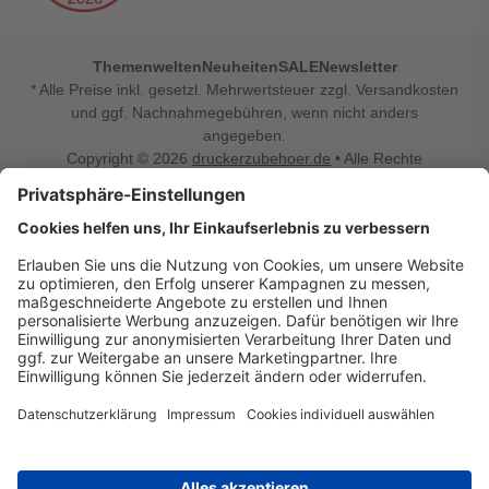
Themenwelten
Neuheiten
SALE
Newsletter
* Alle Preise inkl. gesetzl. Mehrwertsteuer zzgl. Versandkosten
und ggf. Nachnahmegebühren, wenn nicht anders
angegeben.
Copyright © 2026
druckerzubehoer.de
• Alle Rechte
vorbehalten •
Impressum
•
Widerrufsbelehrung
Vertrag widerrufen
Druckerzubehoer.de – preiswerte Qualität für Ihr Office
Sie sind auf der Suche nach dem passenden Druckerzubehör
oder Zubehör für das Büro, den Computer oder Ihr
Smartphone? Dann sind Sie bei Druckerzubehoer.de genau
richtig! Unser breites Sortiment bietet unter anderem Tinte
und Toner für alle gängigen Druckermodelle – großer sowie
kleiner Hersteller. Zugleich sind wir Ihr Online Fachhandel für
allerlei Elektro- und Bürozubehör. Sie möchten Ihr Büro
einrichten, die Werkstatt ausstatten oder den Alltag mit
kleinen Highlights aufpeppen? Neben Bürobedarf und allem,
was Ihren Arbeitsplatz noch komfortabler macht, finden Sie