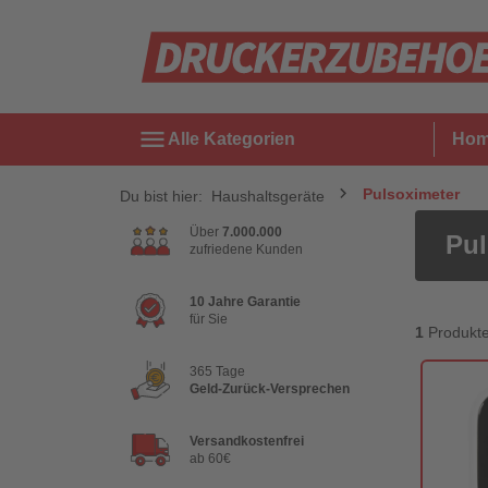
menu
Alle Kategorien
Ho
Pulsoximeter
Du bist hier:
Haushaltsgeräte
Über
7.000.000
Pul
zufriedene Kunden
10 Jahre Garantie
für Sie
1
Produkt
365 Tage
Geld-Zurück-Versprechen
Versandkostenfrei
ab 60€