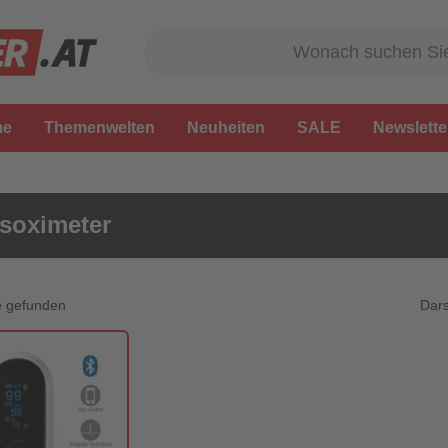
me
Themenwelten
Neuheiten
SALE
Newslette
soximeter
Dars
e gefunden