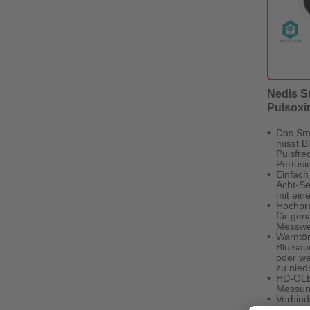
Nedis S
Pulsoxi
Das Sma
misst B
Pulsfre
Perfusi
Einfach
Acht-S
mit ein
Hochprä
für gen
Messwe
Warntö
Blutsaue
oder we
zu nied
HD-OLED
Messung
Verbind
SmartLi