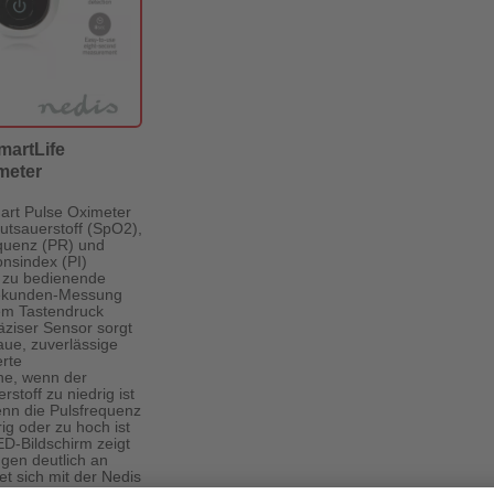
martLife
meter
rt Pulse Oximeter
lutsauerstoff (SpO2),
quenz (PR) und
onsindex (PI)
 zu bedienende
ekunden-Messung
em Tastendruck
ziser Sensor sorgt
aue, zuverlässige
rte
ne, wenn der
rstoff zu niedrig ist
nn die Pulsfrequenz
rig oder zu hoch ist
-Bildschirm zeigt
en deutlich an
et sich mit der Nedis
fe App, um