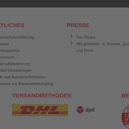
TLICHES
PRESSE
enschutzerklärung
Top Shops
rsand
39x getestet - in Service, Qua
lungsinfos
und Preis
pressum
errufsbelehrung
kie Einstellungen
B und Kundeninformation
weise zur Batterieentsorgung
VERSANDMETHODEN
B