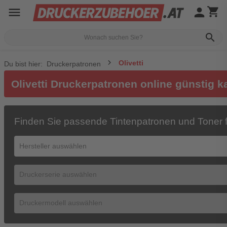
menu
person
shopping_cart
search
Olivetti
Du bist hier:
Druckerpatronen
Olivetti Druckerpatronen online günstig k
Finden Sie passende Tintenpatronen und Toner f