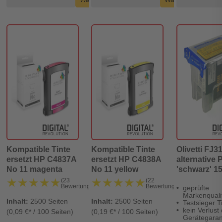
Kompatible Tinte
Kompatible Tinte
Olivetti FJ31
ersetzt HP C4837A
ersetzt HP C4838A
alternative 
No 11 magenta
No 11 yellow
'schwarz' 15
450 Seiten - 
★★★★★
★★★★★
★★★★★
★★★★★
(23
(22
Bewertungen)
Bewertungen)
geprüfte
Revolution
Markenquali
Inhalt:
2500 Seiten
Inhalt:
2500 Seiten
Testsieger T
kein Verlust
(0,09 €* / 100 Seiten)
(0,19 €* / 100 Seiten)
Gerätegaran