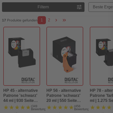
Preisreihenfolge
tune
Filtern
1
2
17
Produkte gefunden
HP 45 - alternative
HP 56 - alternative
HP 78 - alte
Patrone 'schwarz'
Patrone 'schwarz'
Patrone 'far
44 ml | 930 Seiten -
20 ml | 550 Seiten -
ml | 1.275 Se
Digital Revolution
Digital Revolution
Digital Revo
★★★★★
★★★★★
★★★★★
★★★★★
★★★★
★★★★
(349
(456
Bewertungen)
Bewertungen)