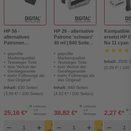
HP 56 -
HP 26 - alternative
Kompatible 
alternatives
Patrone 'schwarz'
ersetzt HP 
Patronen
40 ml | 840 Seiten -
No 11 cyan
DoppelPack
Digital Revolution
★★★★
★★★★
geprüfte
geprüfte
'schwarz' - Digital
Markenqualität
Markenqualität
Revolution
Inhalt:
2500 S
Testsieger Tinte
Testsieger Tinte
kein Verlust der
kein Verlust der
(0,09 €* / 100 
Gerätegarantie
Gerätegarantie
mehr Füllmenge als
mehr Füllmenge als
das Original!
das Original!
Inhalt:
630 Seiten
Inhalt:
840 Seiten
(3,99 €* / 100 Seiten)
(4,62 €* / 100 Seiten)
Lieferzeit:
Lieferzeit:
1-3
1-2
25,16 €*
38,82 €*
2,27 €*
Werktage
Werktage
Produkt Warenkorb Menge
Produkt Warenkorb Men
Produ
In den
In den
remove
add
remove
shopping_cart
add
remove
shopping_cart
Warenkorb
Warenkorb