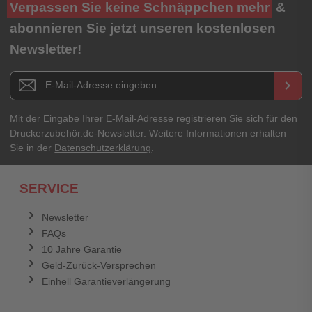
Verpassen Sie keine Schnäppchen mehr
&
abonnieren Sie jetzt unseren kostenlosen
Newsletter!
Newsletter E-Mail Adresse
keyboard_arrow_right
Mit der Eingabe Ihrer E-Mail-Adresse registrieren Sie sich für den
Druckerzubehör.de-Newsletter. Weitere Informationen erhalten
Sie in der
Datenschutzerklärung
.
SERVICE
Newsletter
FAQs
10 Jahre Garantie
Geld-Zurück-Versprechen
Einhell Garantieverlängerung