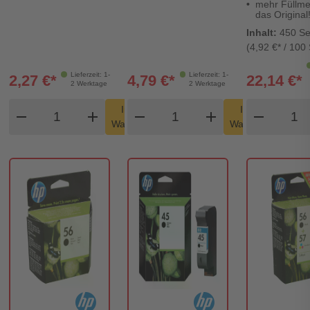
mehr Füllme
das Original
Inhalt:
450 Se
(4,92 €* / 100 
Lieferzeit: 1-
Lieferzeit: 1-
2,27 €*
4,79 €*
22,14 €*
2 Werktage
2 Werktage
Produkt Warenkorb Menge
Produkt Warenkorb Men
Produ
In den
In den
remove
add
remove
shopping_cart
add
remove
shopping_cart
Warenkorb
Warenkorb