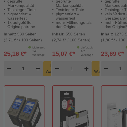
geprüfte
geprüfte
geprüfte
Markenqualität
Markenqualität
Markenquali
Testsieger Tinte
Testsieger Tinte
Testsieger T
pigmentiert =
pigmentiert =
kein Verlust
wasserfest
wasserfest
Gerätegaran
1x aufgefüllte
mehr Füllmenge als
mehr Füllme
Originalpatrone
das Original!
das Original
Inhalt:
930 Seiten
Inhalt:
550 Seiten
Inhalt:
1275 S
(2,71 €* / 100 Seiten)
(2,74 €* / 100 Seiten)
(1,86 €* / 100 
Lieferzeit:
Lieferzeit:
1-2
1-2
25,16 €*
15,07 €*
23,69 €*
Werktage
Werktage
Produkt Warenkorb Menge
Produkt Warenkorb Men
Produ
In den
In den
remove
add
remove
shopping_cart
add
remove
shopping_cart
Warenkorb
Warenkorb