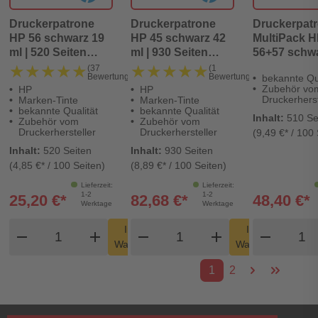
Druckerpatrone
Druckerpatrone
Druckerpat
HP 56 schwarz 19
HP 45 schwarz 42
MultiPack 
ml | 520 Seiten
ml | 930 Seiten
56+57 schwa
(C6656AE)
(51645AE)
ml | 520 Sei
★★★★★
★★★★★
★★★★★
★★★★★
(37
(1
Bewertungen)
Bewertung)
bekannte Qua
farbig 17 ml 
Zubehör vo
HP
HP
Seiten (SA
Druckerherst
Marken-Tinte
Marken-Tinte
bekannte Qualität
bekannte Qualität
Inhalt:
510 Se
Zubehör vom
Zubehör vom
Druckerhersteller
Druckerhersteller
(9,49 €* / 100 
Inhalt:
520 Seiten
Inhalt:
930 Seiten
(4,85 €* / 100 Seiten)
(8,89 €* / 100 Seiten)
Lieferzeit:
Lieferzeit:
1-2
1-2
25,20 €*
82,68 €*
48,40 €*
Werktage
Werktage
Produkt Warenkorb Menge
Produkt Warenkorb Men
Produ
In den
In den
remove
add
remove
shopping_cart
add
remove
shopping_cart
Warenkorb
Warenkorb
1
2