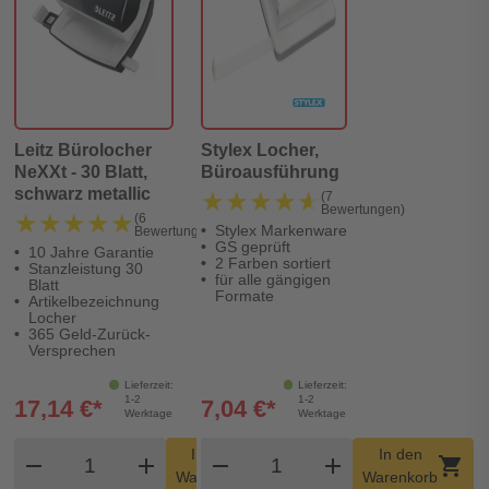
Leitz Bürolocher
Stylex Locher,
NeXXt - 30 Blatt,
Büroausführung
schwarz metallic
★★★★★
★★★★★
(7
Bewertungen)
★★★★★
★★★★★
(6
Stylex Markenware
Bewertungen)
GS geprüft
10 Jahre Garantie
2 Farben sortiert
Stanzleistung 30
für alle gängigen
Blatt
Formate
Artikelbezeichnung
Locher
365 Geld-Zurück-
Versprechen
Lieferzeit:
Lieferzeit:
1-2
1-2
17,14 €*
7,04 €*
Werktage
Werktage
Produkt Warenkorb Menge
Produkt Warenkorb Men
In den
In den
remove
add
remove
shopping_cart
add
shopping_cart
Warenkorb
Warenkorb