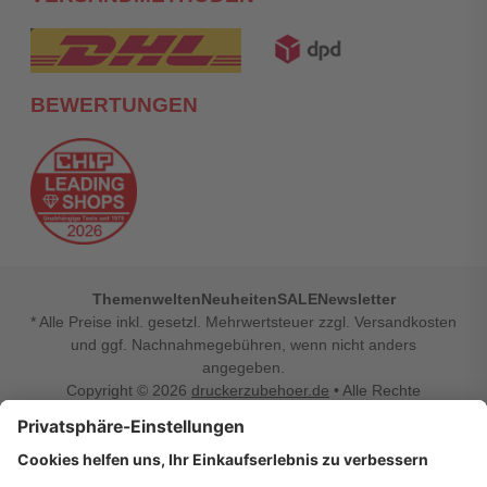
BEWERTUNGEN
Themenwelten
Neuheiten
SALE
Newsletter
* Alle Preise inkl. gesetzl. Mehrwertsteuer zzgl. Versandkosten
und ggf. Nachnahmegebühren, wenn nicht anders
angegeben.
Copyright © 2026
druckerzubehoer.de
• Alle Rechte
vorbehalten •
Impressum
•
Widerrufsbelehrung
Vertrag widerrufen
Druckerzubehoer.de – preiswerte Qualität für Ihr Office