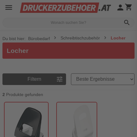
menu
person
shopping_cart
search
Schreibtischzubehör
Locher
Du bist hier:
Bürobedarf
Locher
Preisreihenfolge
tune
Filtern
2
Produkte gefunden