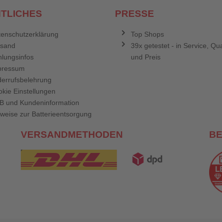
TLICHES
PRESSE
enschutzerklärung
Top Shops
rsand
39x getestet - in Service, Qua
lungsinfos
und Preis
pressum
errufsbelehrung
kie Einstellungen
B und Kundeninformation
weise zur Batterieentsorgung
VERSANDMETHODEN
B