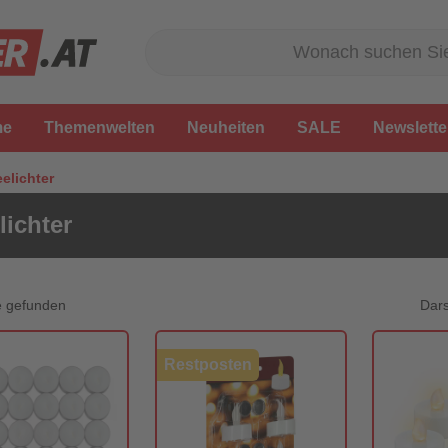
me
Themenwelten
Neuheiten
SALE
Newslette
eelichter
lichter
Dars
e gefunden
Restposten