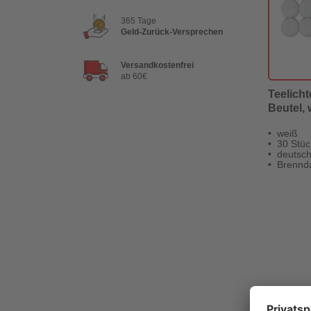
365 Tage
Geld-Zurück-Versprechen
Versandkostenfrei
ab 60€
Teelicht
Beutel, 
weiß
30 Stüc
deutsch
Brennda