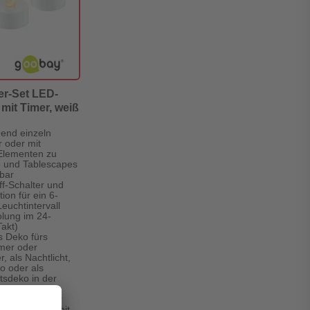
er-Set LED-
 mit Timer, weiß
end einzeln
r oder mit
Elementen zu
o und Tablescapes
bar
ff-Schalter und
ion für ein 6-
euchtintervall
lung im 24-
akt)
s Deko fürs
er oder
, als Nachtlicht,
o oder als
sdeko in der
t
 Teelichter für
erzenschein mit