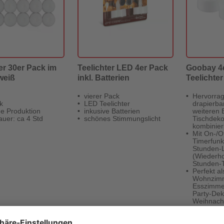
er 30er Pack im
Teelichter LED 4er Pack
Goobay 4
weiß
inkl. Batterien
Teelichter
vierer Pack
Hervorrag
k
LED Teelichter
drapierba
e Produktion
inkusive Batterien
weiteren 
uer: ca 4 Std
schönes Stimmungslicht
Tischdek
kombinier
Mit On-/O
Timerfunkt
Stunden-L
(Wiederho
Stunden-T
Perfekt al
Wohnzimm
Esszimmer
Party-Dek
Weihnacht
Winterzei
Klassische
warmen K