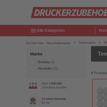
menu
Alle Kategorien
Ho
Dekoration
T
Du bist hier:
Haushaltswaren
Tee
Marke
Goobay
(1)
Hersteller
(2)
3
Produkt
Über
7.000.000
zufriedene Kunden
10 Jahre Garantie
für Sie