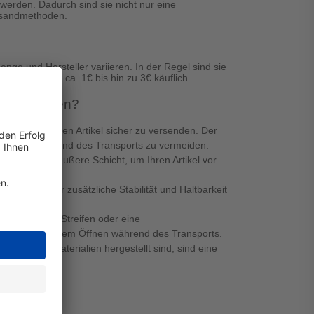
erden. Dadurch sind sie nicht nur eine
ersandmethoden.
nge und Hersteller variieren. In der Regel sind sie
ie bereits ab ca. 1€ bis hin zu 3€ käuflich.
 zu beachten?
ug ist, um Ihren Artikel sicher zu versenden. Der
rrutschen während des Transports zu vermeiden.
ine robuste äußere Schicht, um Ihren Artikel vor
ff sorgen für zusätzliche Stabilität und Haltbarkeit
bstklebender Streifen oder eine
vor unerwünschtem Öffnen während des Transports.
ycelbaren Materialien hergestellt sind, sind eine
n.