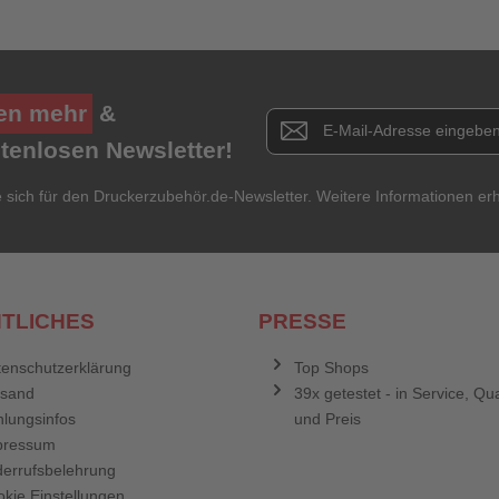
en mehr
&
Newsletter E-Mail Adresse
stenlosen Newsletter!
e sich für den Druckerzubehör.de-Newsletter. Weitere Informationen erh
TLICHES
PRESSE
enschutzerklärung
Top Shops
rsand
39x getestet - in Service, Qua
lungsinfos
und Preis
pressum
errufsbelehrung
kie Einstellungen