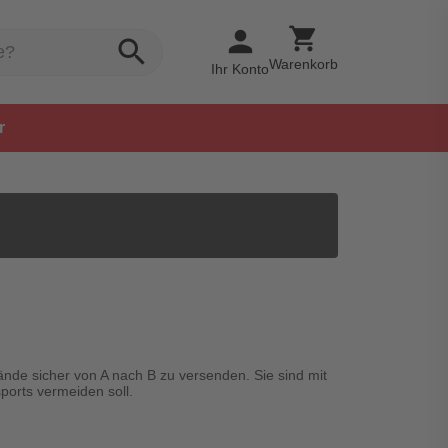
shopping_cart
person
search
Warenkorb
Ihr Konto
r
ände sicher von A nach B zu versenden. Sie sind mit
ports vermeiden soll.