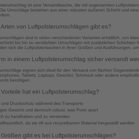
lsterumschlag ist eine Versandtasche, die mit sogenannten Luftpolstern
Die Umschläge bestehen aus einer robusten äußeren Schicht und einer
edern.
Arten von Luftpolsterumschlägen gibt es?
rumschlägen sind in vielen verschiedenen Varianten erhältlich, von kla
rschicht bis hin zu verstärkten Umschlägen mit zusätzlichen Schichten 
den sich die Luftpolstertaschen in ihren Größen und Ausführungen, um
n in einem Luftpolsterumschlag sicher versandt we
rumschläge eignen sich ideal für den Versand von flachen Gegenständ
tphones, Tablets, Laptops, Geschirr, Schmuck oder andere empfindlic
orts benötigen.
Vorteile hat ein Luftpolsterumschlag?
 und Druckschutz während des Transports
ges Gewicht und dennoch robust, was Porto spart
ach zu handhaben und zu versenden
tfreundlich, da sie oft aus recycelbarem Material hergestellt werden
Größen gibt es bei Luftpolsterumschlägen?