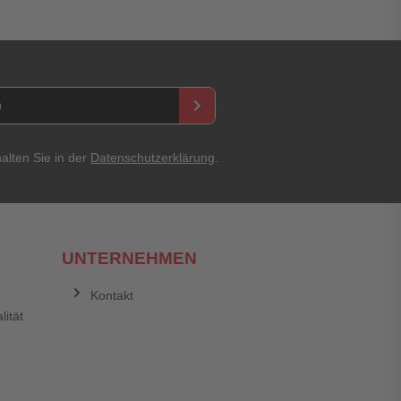
keyboard_arrow_right
alten Sie in der
Datenschutzerklärung
.
UNTERNEHMEN
Kontakt
lität