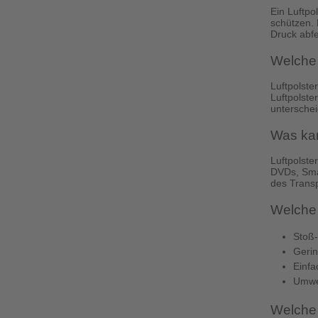
Ein Luftpo
schützen. 
Druck abf
Welche 
Luftpolste
Luftpolste
unterschei
Was kan
Luftpolste
DVDs, Smar
des Transp
Welche 
Stoß-
Gerin
Einf
Umwel
Welche 