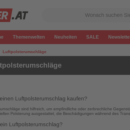
me
Themenwelten
Neuheiten
SALE
Newslette
Luftpolsterumschläge
tpolsterumschläge
inen Luftpolsterumschlag kaufen?
rumschläge sind hilfreich, um empfindliche oder zerbrechliche Gegenst
iellen Polsterung ausgestattet, die Beschädigungen während des Trans
 ein Luftpolsterumschlag?