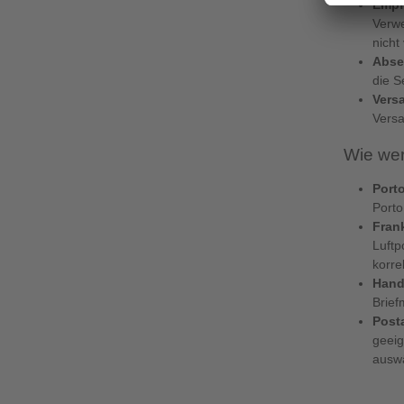
Empf
Verwe
nicht
Abse
die S
Vers
Versa
Wie wer
Port
Porto
Fran
Luftp
korre
Hand
Brief
Post
geeig
auswä