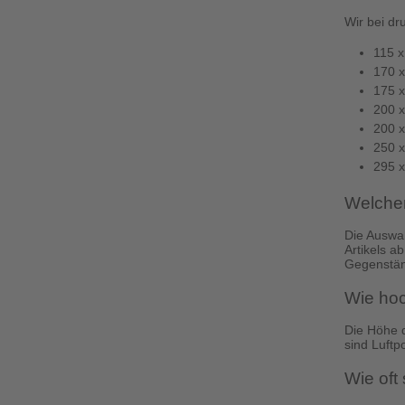
Wir bei dr
115 
170 
175 
200 
200 
250 
295 
Welcher
Die Auswah
Artikels a
Gegenständ
Wie hoc
Die Höhe d
sind Luftp
Wie oft