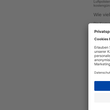
Luftpolste
kostengün
Wie vie
Die Kosten
jedoch ber
Welche 
Größ
Umsch
Pols
Stöße
Mater
der L
Vers
Klebe
Recy
nachh
Wie bes