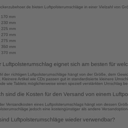
uckerzubehoer.de bieten Luftpolsterumschläge in einer Vielzahl von Gr
x 170 mm
x 230 mm
x 225 mm
x 270 mm
x 275 mm
x 350 mm
x 370 mm
 Luftpolsterumschlag eignet sich am besten für wel
l der richtigen Luftpolsterumschläge hängt von der Größe, dem Gewic
b. Kleinere Artikel wie CDs passen gut in standardisierte kleinere Ums
e wie Tablets möglicherweise einen speziell verstärkten Umschlag be
h sind die Kosten für den Versand von einem Luftp
er Versandkosten eines Luftpolsterumschlags hängt von dessen Größe,
olsterumschläge jedoch eine kostengünstiger als andere Versandoption
 sind Luftpolsterumschläge wieder verwendbar?