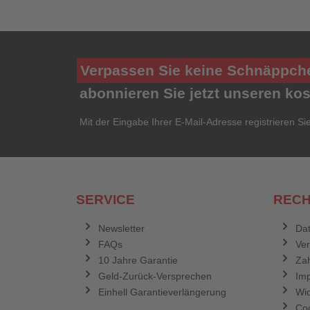
Verpassen Sie keine Schnäppch
abonnieren Sie jetzt unseren ko
Mit der Eingabe Ihrer E-Mail-Adresse registrieren Si
SERVICE
RECH
Newsletter
Dat
FAQs
Ve
10 Jahre Garantie
Zah
Geld-Zurück-Versprechen
Im
Einhell Garantieverlängerung
Wid
Coo