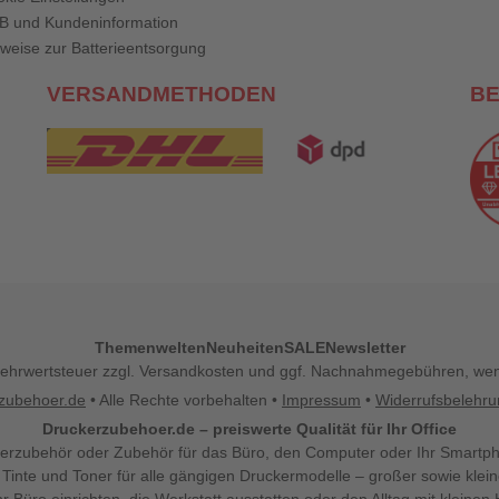
B und Kundeninformation
weise zur Batterieentsorgung
VERSANDMETHODEN
B
Themenwelten
Neuheiten
SALE
Newsletter
l. Mehrwertsteuer zzgl. Versandkosten und ggf. Nachnahmegebühren, w
zubehoer.de
• Alle Rechte vorbehalten •
Impressum
•
Widerrufsbelehr
Druckerzubehoer.de – preiswerte Qualität für Ihr Office
erzubehör oder Zubehör für das Büro, den Computer oder Ihr Smartp
 Tinte und Toner für alle gängigen Druckermodelle – großer sowie klein
Ihr Büro einrichten, die Werkstatt ausstatten oder den Alltag mit klein