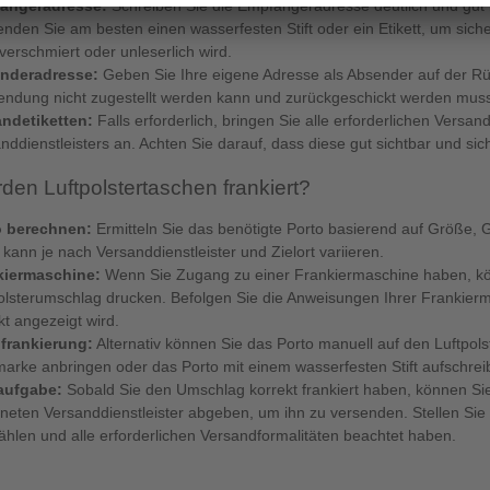
ängeradresse:
Schreiben Sie die Empfängeradresse deutlich und gut le
nden Sie am besten einen wasserfesten Stift oder ein Etikett, um sich
 verschmiert oder unleserlich wird.
nderadresse:
Geben Sie Ihre eigene Adresse als Absender auf der Rücks
endung nicht zugestellt werden kann und zurückgeschickt werden muss o
andetiketten:
Falls erforderlich, bringen Sie alle erforderlichen Versa
nddienstleisters an. Achten Sie darauf, dass diese gut sichtbar und sich
den Luftpolstertaschen frankiert?
o berechnen:
Ermitteln Sie das benötigte Porto basierend auf Größe,
 kann je nach Versanddienstleister und Zielort variieren.
kiermaschine:
Wenn Sie Zugang zu einer Frankiermaschine haben, kön
olsterumschlag drucken. Befolgen Sie die Anweisungen Ihrer Frankierma
kt angezeigt wird.
frankierung:
Alternativ können Sie das Porto manuell auf den Luftpol
marke anbringen oder das Porto mit einem wasserfesten Stift aufschrei
aufgabe:
Sobald Sie den Umschlag korrekt frankiert haben, können Sie
neten Versanddienstleister abgeben, um ihn zu versenden. Stellen Sie 
hlen und alle erforderlichen Versandformalitäten beachtet haben.