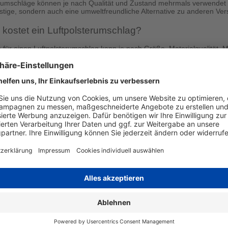
rumschläge können je nach Qualität und Zustand mehrmals verwendet w
stige, sondern auch eine umweltfreundliche Alternative zu anderen V
l kostet ein Luftpolsterumschlag?
 für einen Luftpolsterumschlag kann je nach Größe, Materialqualität, Me
eits zu erschwinglichen Preisen erhältlich. Bei druckerzubehoer.de sind s
Merkmale und Kriterien sind bei Luftpolstertaschen
e und Abmessungen:
Wählen Sie eine Luftpolstertasche, die groß gen
lag darf allerdings nicht zu viel zusätzlichen Raum bietet, um ein Ve
terung und Schutz:
Achten Sie auf eine ausreichende Polsterung und e
n, Druck und anderen Beschädigungen zu schützen.
ialqualität:
Hochwertige Materialien wie recyceltes Papier oder Kunststo
uftpolstertasche.
chlussmechanismen:
Ein sicherer Verschlussmechanismus wie ein sel
verschlusslasche gewährleistet einen sicheren Versand und schützt 
clingmöglichkeit:
Umweltfreundliche Luftpolsterumschläge, die aus rec
altige Option und helfen, Ihren ökologischen Fußabdruck zu reduziere
chrifte ich einen Luftpolsterumschlag?