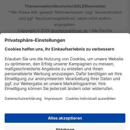
Themenwelten
Neuheiten
SALE
Newsletter
* Alle Preise inkl. gesetzl. Mehrwertsteuer zzgl. Versandkosten
und ggf. Nachnahmegebühren, wenn nicht anders
angegeben.
Copyright © 2026
druckerzubehoer.de
• Alle Rechte
vorbehalten •
Impressum
•
Widerrufsbelehrung
Vertrag widerrufen
Druckerzubehoer.de – preiswerte Qualität für Ihr Office
Sie sind auf der Suche nach dem passenden Druckerzubehör
oder Zubehör für das Büro, den Computer oder Ihr
Smartphone? Dann sind Sie bei Druckerzubehoer.de genau
richtig! Unser breites Sortiment bietet unter anderem Tinte
und Toner für alle gängigen Druckermodelle – großer sowie
kleiner Hersteller. Zugleich sind wir Ihr Online Fachhandel für
allerlei Elektro- und Bürozubehör. Sie möchten Ihr Büro
einrichten, die Werkstatt ausstatten oder den Alltag mit
kleinen Highlights aufpeppen? Neben Bürobedarf und allem,
was Ihren Arbeitsplatz noch komfortabler macht, finden Sie
bei uns auch Bastelspaß, Schulbedarf, Beleuchtung,
Autozubehör, Freizeit- und Küchengadgets sowie vieles mehr