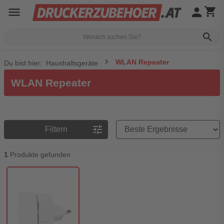
menu
person
shopping_cart
search
WLAN Repeater
Du bist hier:
Haushaltsgeräte
WLAN Repeater
Preisreihenfolge
tune
Filtern
1
Produkte gefunden