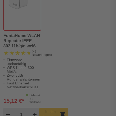
FontaHome WLAN
Repeater IEEE
802.11b/g/n weiß
★★★★★
★★★★★
(47
Bewertungen)
Firmware
updatefähig
WPS-Knopf, 300
Mbit/s
Zwei 3dBi
Rundstrahlantennen
Fast Ethernet
Netzwerkanschluss
Lieferzeit:
1-2
15,12 €*
Werktage
Produkt Warenkorb Menge
In den
remove
add
shopping_cart