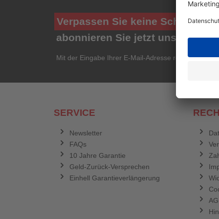
Verpassen Sie keine Schnäppch
abonnieren Sie jetzt unseren ko
Mit der Eingabe Ihrer E-Mail-Adresse registrieren Si
SERVICE
RECH
Newsletter
Dat
FAQs
Ve
10 Jahre Garantie
Zah
Geld-Zurück-Versprechen
Im
Einhell Garantieverlängerung
Wid
Coo
AG
Hin