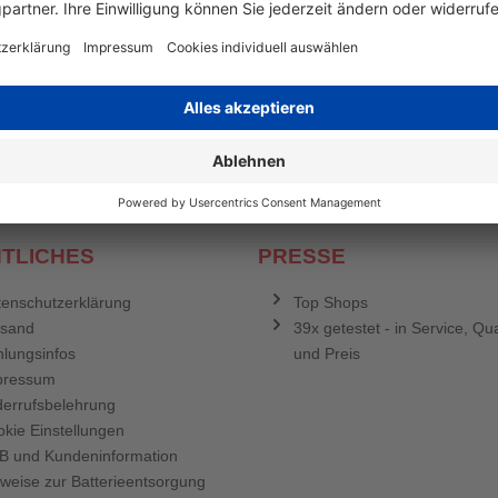
en mehr
&
Newsletter E-Mail Adresse
stenlosen Newsletter!
e sich für den Druckerzubehör.de-Newsletter. Weitere Informationen erh
TLICHES
PRESSE
enschutzerklärung
Top Shops
rsand
39x getestet - in Service, Qua
lungsinfos
und Preis
pressum
errufsbelehrung
kie Einstellungen
B und Kundeninformation
weise zur Batterieentsorgung