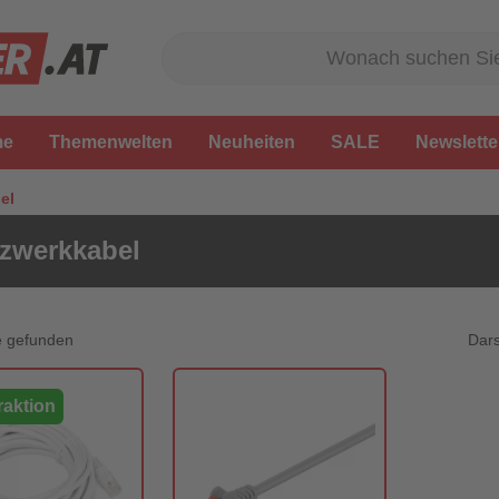
me
Themenwelten
Neuheiten
SALE
Newslette
el
zwerkkabel
Dars
e gefunden
aktion