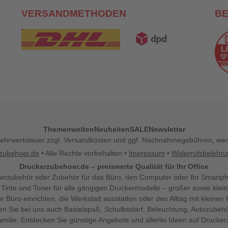
VERSANDMETHODEN
B
Themenwelten
Neuheiten
SALE
Newsletter
l. Mehrwertsteuer zzgl. Versandkosten und ggf. Nachnahmegebühren, w
zubehoer.de
• Alle Rechte vorbehalten •
Impressum
•
Widerrufsbelehr
Druckerzubehoer.de – preiswerte Qualität für Ihr Office
erzubehör oder Zubehör für das Büro, den Computer oder Ihr Smartp
 Tinte und Toner für alle gängigen Druckermodelle – großer sowie klein
Ihr Büro einrichten, die Werkstatt ausstatten oder den Alltag mit klein
den Sie bei uns auch Bastelspaß, Schulbedarf, Beleuchtung, Autozubehö
milie. Entdecken Sie günstige Angebote und allerlei Ideen auf Drucke