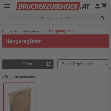
menu
person
shopping_cart
search
Hängeregister
Du bist hier:
Bürobedarf
Hängeregister
Preisreihenfolge
tune
Filtern
1
Produkte gefunden