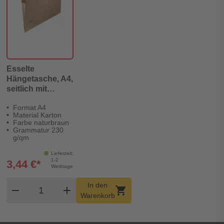
Esselte
Hängetasche, A4,
seitlich mit
Fröschen,
Format A4
Karton,
Material Karton
naturbraun
Farbe naturbraun
Grammatur 230
g/qm
Lieferzeit:
1-2
3,44 €*
Werktage
Produkt Warenkorb Menge
In den
remove
add
shopping_cart
Warenkorb