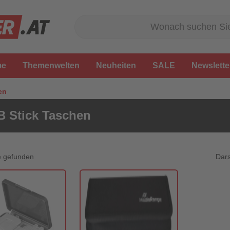
me
Themenwelten
Neuheiten
SALE
Newslette
en
 Stick Taschen
Dars
e gefunden