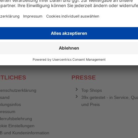
en mehr
&
Newsletter E-Mail Adresse
stenlosen Newsletter!
e sich für den Druckerzubehör.de-Newsletter. Weitere Informationen erh
TLICHES
PRESSE
enschutzerklärung
Top Shops
rsand
39x getestet - in Service, Qua
lungsinfos
und Preis
pressum
errufsbelehrung
kie Einstellungen
B und Kundeninformation