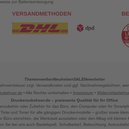
weise zur Batterieentsorgung
VERSANDMETHODEN
B
Themenwelten
Neuheiten
SALE
Newsletter
l. Mehrwertsteuer zzgl. Versandkosten und ggf. Nachnahmegebühren, w
zubehoer.de
• Alle Rechte vorbehalten •
Impressum
•
Widerrufsbelehr
Druckerzubehoer.de – preiswerte Qualität für Ihr Office
erzubehör oder Zubehör für das Büro, den Computer oder Ihr Smartp
 Tinte und Toner für alle gängigen Druckermodelle – großer sowie klein
Ihr Büro einrichten, die Werkstatt ausstatten oder den Alltag mit klein
den Sie bei uns auch Bastelspaß, Schulbedarf, Beleuchtung, Autozubehö