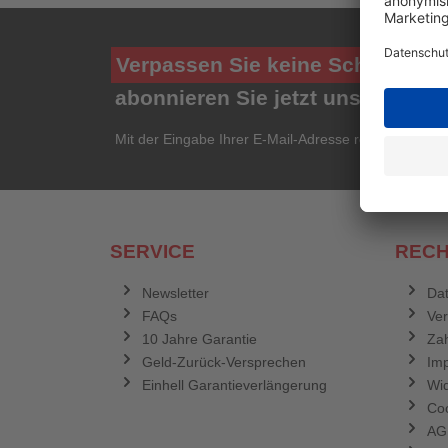
Verpassen Sie keine Schnäppch
abonnieren Sie jetzt unseren ko
Mit der Eingabe Ihrer E-Mail-Adresse registrieren Si
SERVICE
RECH
Newsletter
Dat
FAQs
Ve
10 Jahre Garantie
Zah
Geld-Zurück-Versprechen
Im
Einhell Garantieverlängerung
Wid
Coo
AG