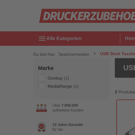
menu
Alle Kategorien
Ho
USB Stick Tasch
Du bist hier:
Speichermedien
USB
Marke
Goobay
(1)
MediaRange
(1)
2
Produkt
Über
7.000.000
zufriedene Kunden
10 Jahre Garantie
für Sie