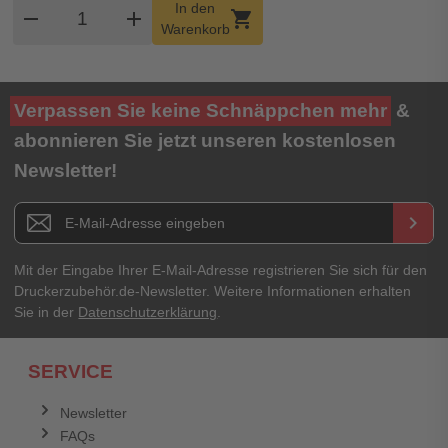
Produkt Warenkorb Menge
In den
remove
add
shopping_cart
Warenkorb
Verpassen Sie keine Schnäppchen mehr
&
abonnieren Sie jetzt unseren kostenlosen
Newsletter!
Newsletter E-Mail Adresse
keyboard_arrow_right
Mit der Eingabe Ihrer E-Mail-Adresse registrieren Sie sich für den
Druckerzubehör.de-Newsletter. Weitere Informationen erhalten
Sie in der
Datenschutzerklärung
.
SERVICE
Newsletter
FAQs