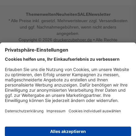
Themenwelten
Neuheiten
SALE
Newsletter
* Alle Preise inkl. gesetzl. Mehrwertsteuer zzgl. Versandkosten
und ggf. Nachnahmegebühren, wenn nicht anders
angegeben.
Copyright © 2026
druckerzubehoer.de
• Alle Rechte
vorbehalten •
Impressum
•
Widerrufsbelehrung
Vertrag widerrufen
Druckerzubehoer.de – preiswerte Qualität für Ihr Office
Sie sind auf der Suche nach dem passenden Druckerzubehör
oder Zubehör für das Büro, den Computer oder Ihr
Smartphone? Dann sind Sie bei Druckerzubehoer.de genau
richtig! Unser breites Sortiment bietet unter anderem Tinte
und Toner für alle gängigen Druckermodelle – großer sowie
kleiner Hersteller. Zugleich sind wir Ihr Online Fachhandel für
allerlei Elektro- und Bürozubehör. Sie möchten Ihr Büro
einrichten, die Werkstatt ausstatten oder den Alltag mit
kleinen Highlights aufpeppen? Neben Bürobedarf und allem,
was Ihren Arbeitsplatz noch komfortabler macht, finden Sie
bei uns auch Bastelspaß, Schulbedarf, Beleuchtung,