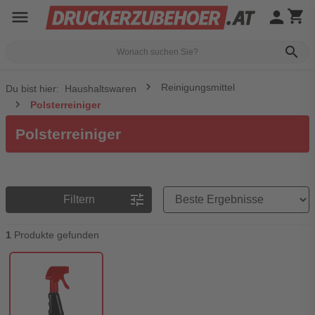
menu
person
shopping_cart
search
Reinigungsmittel
Du bist hier:
Haushaltswaren
Polsterreiniger
Polsterreiniger
Preisreihenfolge
tune
Filtern
1
Produkte gefunden