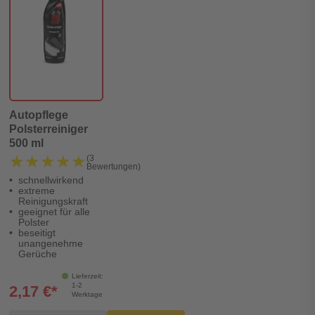
Autopflege
Polsterreiniger
500 ml
★★★★★
★★★★★
(3
Bewertungen)
schnellwirkend
extreme
Reinigungskraft
geeignet für alle
Polster
beseitigt
unangenehme
Gerüche
Lieferzeit:
1-2
2,17 €*
Werktage