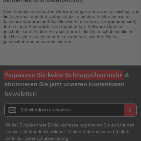
Sicherheit und Datenschutz
Beim Einsatz von smarten Überwachungskameras ist es wichtig, auf
die Sicherheit und den Datenschutz zu achten. Stellen Sie sicher,
dass Ihre Kameras und das Netzwerk, mit dem sie verbunden sind,
durch starke Passwörter und regelmäßige Software-Updates
geschützt sind. Achten Sie auch darauf, die Datenschutzrichtlinien
des Herstellers zu lesen und zu verstehen, wie Ihre Daten
gespeichert und verwendet werden.
Verpassen Sie keine Schnäppchen mehr
&
abonnieren Sie jetzt unseren kostenlosen
Newsletter!
Newsletter E-Mail Adresse
keyboard_arrow_right
Mit der Eingabe Ihrer E-Mail-Adresse registrieren Sie sich für den
Druckerzubehör.de-Newsletter. Weitere Informationen erhalten
Sie in der
Datenschutzerklärung
.