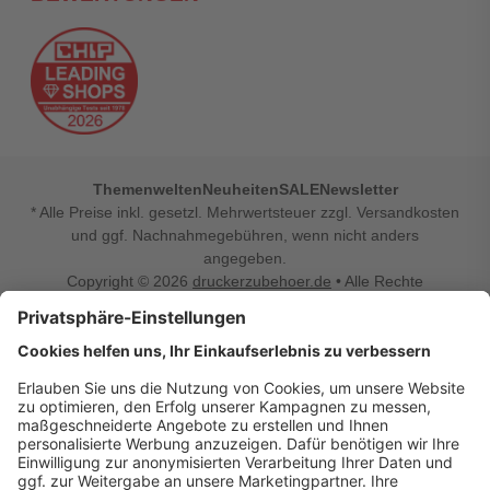
Themenwelten
Neuheiten
SALE
Newsletter
* Alle Preise inkl. gesetzl. Mehrwertsteuer zzgl. Versandkosten
und ggf. Nachnahmegebühren, wenn nicht anders
angegeben.
Copyright © 2026
druckerzubehoer.de
• Alle Rechte
vorbehalten •
Impressum
•
Widerrufsbelehrung
Vertrag widerrufen
Druckerzubehoer.de – preiswerte Qualität für Ihr Office
Sie sind auf der Suche nach dem passenden Druckerzubehör
oder Zubehör für das Büro, den Computer oder Ihr
Smartphone? Dann sind Sie bei Druckerzubehoer.de genau
richtig! Unser breites Sortiment bietet unter anderem Tinte
und Toner für alle gängigen Druckermodelle – großer sowie