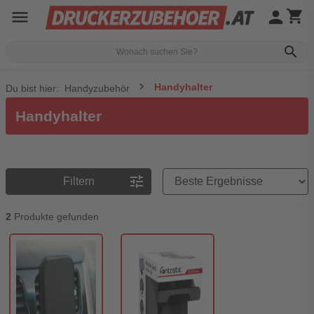
menu
person
shopping_cart
search
Handyhalter
Du bist hier:
Handyzubehör
Handyhalter
Preisreihenfolge
tune
Filtern
2
Produkte gefunden