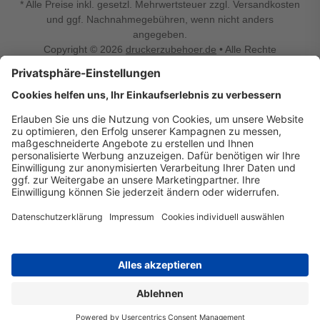
* Alle Preise inkl. gesetzl. Mehrwertsteuer zzgl. Versandkosten
und ggf. Nachnahmegebühren, wenn nicht anders
angegeben.
Copyright © 2026
druckerzubehoer.de
• Alle Rechte
vorbehalten •
Impressum
•
Widerrufsbelehrung
Vertrag widerrufen
Druckerzubehoer.de – preiswerte Qualität für Ihr Office
Sie sind auf der Suche nach dem passenden Druckerzubehör
oder Zubehör für das Büro, den Computer oder Ihr
Smartphone? Dann sind Sie bei Druckerzubehoer.de genau
richtig! Unser breites Sortiment bietet unter anderem Tinte
und Toner für alle gängigen Druckermodelle – großer sowie
kleiner Hersteller. Zugleich sind wir Ihr Online Fachhandel für
allerlei Elektro- und Bürozubehör. Sie möchten Ihr Büro
einrichten, die Werkstatt ausstatten oder den Alltag mit
kleinen Highlights aufpeppen? Neben Bürobedarf und allem,
was Ihren Arbeitsplatz noch komfortabler macht, finden Sie
bei uns auch Bastelspaß, Schulbedarf, Beleuchtung,
Autozubehör, Freizeit- und Küchengadgets sowie vieles mehr
für die ganze Familie. Entdecken Sie günstige Angebote und
allerlei Ideen auf Druckerzubehoer.de!