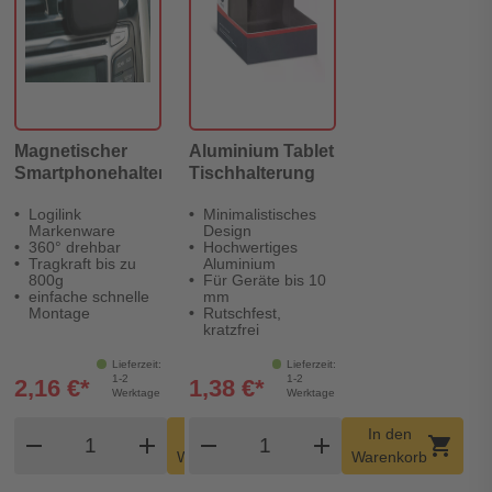
Magnetischer
Aluminium Tablet
Smartphonehalter
Tischhalterung
Logilink
Minimalistisches
Markenware
Design
360° drehbar
Hochwertiges
Tragkraft bis zu
Aluminium
800g
Für Geräte bis 10
einfache schnelle
mm
Montage
Rutschfest,
kratzfrei
Lieferzeit:
Lieferzeit:
1-2
1-2
2,16 €*
1,38 €*
Werktage
Werktage
Produkt Warenkorb Menge
Produkt Warenkorb Meng
In den
In den
remove
add
remove
shopping_cart
add
shopping_cart
Warenkorb
Warenkorb