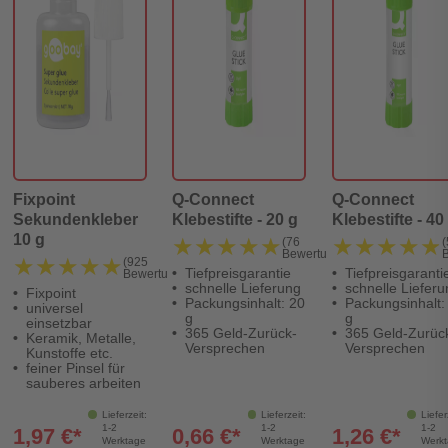
Fixpoint
Q-Connect
Q-Connect
Sekundenkleber
Klebestifte - 20 g
Klebestifte - 40
10 g
★★★★★
★★★★★
★★★★★
★★★★★
(76
Bewertungen)
★★★★★
★★★★★
(925
Tiefpreisgarantie
Tiefpreisgaranti
Bewertungen)
schnelle Lieferung
schnelle Lieferu
Fixpoint
Packungsinhalt: 20
Packungsinhalt:
universel
g
g
einsetzbar
365 Geld-Zurück-
365 Geld-Zurüc
Keramik, Metalle,
Versprechen
Versprechen
Kunstoffe etc.
feiner Pinsel für
sauberes arbeiten
Lieferzeit:
Lieferzeit:
Liefer
1-2
1-2
1-2
1,97 €*
0,66 €*
1,26 €*
Werktage
Werktage
Werk