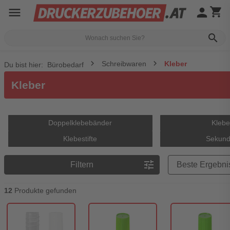
menu
person
shopping_cart
search
Schreibwaren
Kleber
Du bist hier:
Bürobedarf
Kleber
Doppelklebebänder
Kleb
Klebestifte
Sekund
Preisreihenfolge
tune
Filtern
12
Produkte gefunden