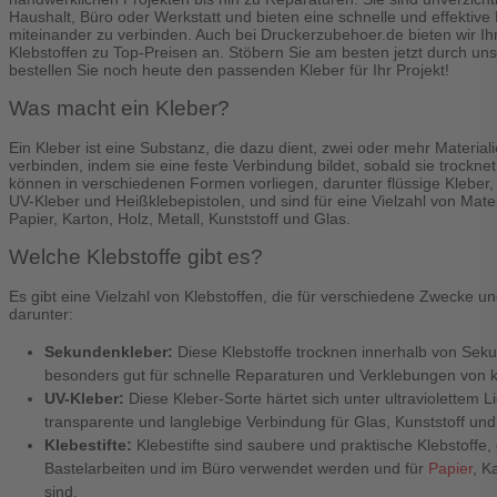
Haushalt, Büro oder Werkstatt und bieten eine schnelle und effektive 
miteinander zu verbinden. Auch bei Druckerzubehoer.de bieten wir I
Klebstoffen zu Top-Preisen an. Stöbern Sie am besten jetzt durch un
bestellen Sie noch heute den passenden Kleber für Ihr Projekt!
Was macht ein Kleber?
Ein Kleber ist eine Substanz, die dazu dient, zwei oder mehr Material
verbinden, indem sie eine feste Verbindung bildet, sobald sie trockne
können in verschiedenen Formen vorliegen, darunter flüssige Kleber
UV-Kleber und Heißklebepistolen, und sind für eine Vielzahl von Mater
Papier, Karton, Holz, Metall, Kunststoff und Glas.
Welche Klebstoffe gibt es?
Es gibt eine Vielzahl von Klebstoffen, die für verschiedene Zwecke un
darunter:
Sekundenkleber:
Diese Klebstoffe trocknen innerhalb von Sek
besonders gut für schnelle Reparaturen und Verklebungen von kl
UV-Kleber:
Diese Kleber-Sorte härtet sich unter ultraviolettem Li
transparente und langlebige Verbindung für Glas, Kunststoff und
Klebestifte:
Klebestifte sind saubere und praktische Klebstoffe, 
Bastelarbeiten und im Büro verwendet werden und für
Papier
, K
sind.