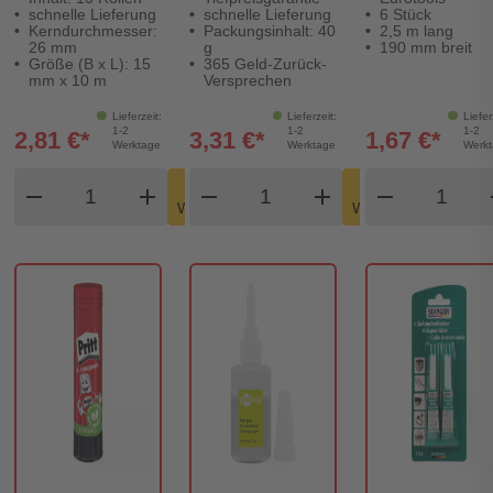
schnelle Lieferung
schnelle Lieferung
6 Stück
Kerndurchmesser:
Packungsinhalt: 40
2,5 m lang
26 mm
g
190 mm breit
Größe (B x L): 15
365 Geld-Zurück-
mm x 10 m
Versprechen
Lieferzeit:
Lieferzeit:
Liefer
1-2
1-2
1-2
2,81 €*
3,31 €*
1,67 €*
Werktage
Werktage
Werk
Produkt Warenkorb Menge
Produkt Warenkorb Meng
Produkt
In den
In den
remove
add
remove
shopping_cart
add
remove
shopping_cart
Warenkorb
Warenkorb