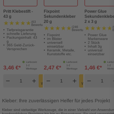
Pritt Klebestift -
Fixpoint
Power Glue
43 g
Sekundenkleber
Sekundenklebe
20 g
2 x 3 g
★★★★★
★★★★★
(63
Bewertungen)
★★★★★
★★★★★
★★★★★
★★★★★
(246
(
Tiefpreisgarantie
Bewertungen)
schnelle Lieferung
Fixpoint
Power Glue
Packungsinhalt: 43
im Blister
Markenware
g
universell
2 Stück
365 Geld-Zurück-
einsetzbar
Inhalt 3g
Versprechen
Keramik, Metalle,
universal
Kunststoffe etc.
einsetzbar
Lieferzeit:
Lieferzeit:
Liefer
1-2
1-2
1-2
3,46 €*
2,47 €*
1,46 €*
Werktage
Werktage
Werk
Produkt Warenkorb Menge
Produkt Warenkorb Meng
Produkt
In den
In den
remove
add
remove
shopping_cart
add
remove
shopping_cart
Warenkorb
Warenkorb
Kleber: Ihre zuverlässigen Helfer für jedes Projekt
Kleber sind vielseitige Werkzeuge, die in einer Vielzahl von Anwend
handwerklichen Projekten bis hin zu Reparaturen. Sie sind unverzicht