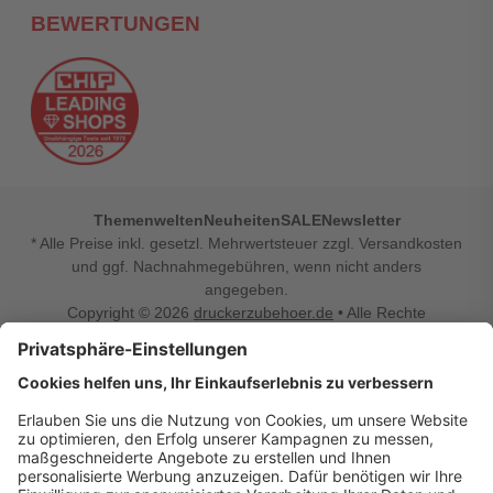
BEWERTUNGEN
Themenwelten
Neuheiten
SALE
Newsletter
* Alle Preise inkl. gesetzl. Mehrwertsteuer zzgl. Versandkosten
und ggf. Nachnahmegebühren, wenn nicht anders
angegeben.
Copyright © 2026
druckerzubehoer.de
• Alle Rechte
vorbehalten •
Impressum
•
Widerrufsbelehrung
Vertrag widerrufen
Druckerzubehoer.de – preiswerte Qualität für Ihr Office
Sie sind auf der Suche nach dem passenden Druckerzubehör
oder Zubehör für das Büro, den Computer oder Ihr
Smartphone? Dann sind Sie bei Druckerzubehoer.de genau
richtig! Unser breites Sortiment bietet unter anderem Tinte