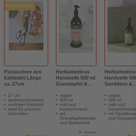
Restposten
Pizzaschere aus
Herbamedicus
Herbamedicu
Edelstahl Länge
Handseife 500 ml
Handseife 50
ca. 27cm
Granatapfel &
Sanddorn &
Melisse
Orange
27 cm
vegan
vegan
spülmaschinenfest
500 ml
500 ml
rostfreier Edelstahl
mild und
mild und
ideal für präzises
hautschonend
hautschonend
Schneiden
mit
mit Sanddorne
Granatapfelextrakt
und Orangenö
und Melissenlöl
Lieferzeit: