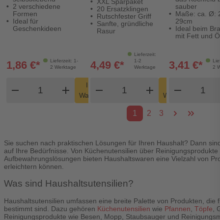
XXL Sparpaket
2 verschiedene
sauber
20 Ersatzklingen
Formen
Maße: ca. Ø: 
Rutschfester Griff
Ideal für
29cm
Sanfte, gründliche
Geschenkideen
Ideal beim Br
Rasur
mit Fett und Ö
Lieferzeit:
Lieferzeit: 1-
1-2
Lie
1,86 €*
4,49 €*
3,41 €*
2 Werktage
Werktage
2 
Produkt Warenkorb Menge
Produkt Warenkorb Men
Produk
In den
In den
remove
add
remove
shopping_cart
add
remove
shopping_cart
Warenkorb
Warenkorb
1
2
3
Sie suchen nach praktischen Lösungen für Ihren Haushalt? Dann sin
auf Ihre Bedürfnisse. Von Küchenutensilien über Reinigungsprodukte 
Aufbewahrungslösungen bieten Haushaltswaren eine Vielzahl von Pro
erleichtern können.
Was sind Haushaltsutensilien?
Haushaltsutensilien umfassen eine breite Palette von Produkten, die
bestimmt sind. Dazu gehören
Küchenutensilien
wie
Pfannen
,
Töpfe
, 
Reinigungsprodukte wie Besen, Mopp, Staubsauger und Reinigungsmi