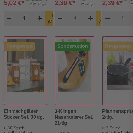
Lieferzeit: 1-
1-2
Lie
5,02 €*
2,39 €*
2,39 €*
2 Werktage
Werktage
2 
Produkt Warenkorb Menge
Produkt Warenkorb Men
Produk
In den
In den
remove
add
remove
shopping_cart
add
remove
shopping_cart
Warenkorb
Warenkorb
Restposten
Sonderaktion
Restposten
Einmachgläser
3-Klingen
Pfannensprit
Sticker Set, 30 tlg.
Nassrasierer Set,
2-tlg.
21-tlg
30 Stück
2 Stück
selbstklebend
das Kochfeld b