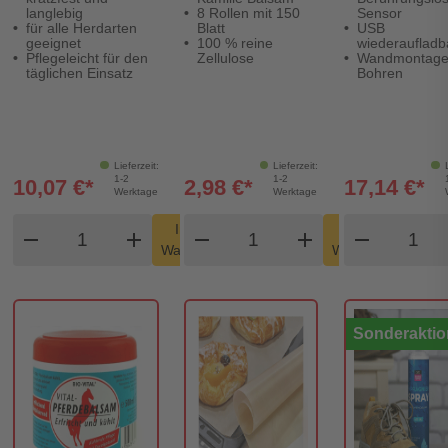
langlebig
8 Rollen mit 150
Sensor
für alle Herdarten
Blatt
USB
geeignet
100 % reine
wiederaufladb
Pflegeleicht für den
Zellulose
Wandmontage
täglichen Einsatz
Bohren
Lieferzeit:
Lieferzeit:
1-2
1-2
10,07 €*
2,98 €*
17,14 €*
Werktage
Werktage
Produkt Warenkorb Menge
Produkt Warenkorb Men
Produk
In den
In den
remove
add
remove
shopping_cart
add
remove
shopping_cart
Warenkorb
Warenkorb
Sonderaktio