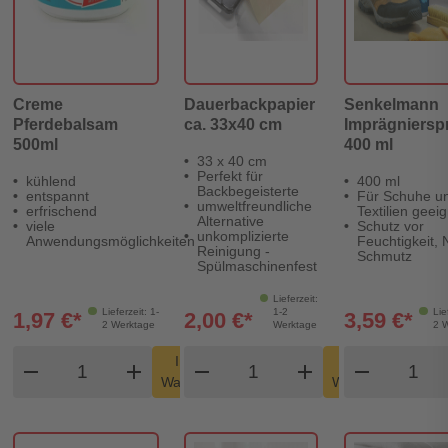
Creme
Dauerbackpapier
Senkelmann
Pferdebalsam
ca. 33x40 cm
Imprägniersp
500ml
400 ml
33 x 40 cm
Perfekt für
kühlend
400 ml
Backbegeisterte
entspannt
Für Schuhe u
umweltfreundliche
erfrischend
Textilien geei
Alternative
viele
Schutz vor
unkomplizierte
Anwendungsmöglichkeiten
Feuchtigkeit, 
Reinigung -
Schmutz
Spülmaschinenfest
Lieferzeit:
Lieferzeit: 1-
1-2
Lie
1,97 €*
2,00 €*
3,59 €*
2 Werktage
Werktage
2 
Produkt Warenkorb Menge
Produkt Warenkorb Men
Produk
In den
In den
remove
add
remove
shopping_cart
add
remove
shopping_cart
Warenkorb
Warenkorb