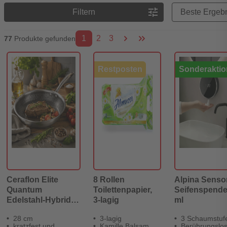
Preisreihenfolge
tune
Filtern
1
2
3
77
Produkte gefunden
Restposten
Sonderaktio
Ceraflon Elite
8 Rollen
Alpina Senso
Quantum
Toilettenpapier,
Seifenspende
Edelstahl-Hybrid
3-lagig
ml
Pfanne 28cm
28 cm
3-lagig
3 Schaumstuf
kratzfest und
Kamille Balsam
Berührungslo