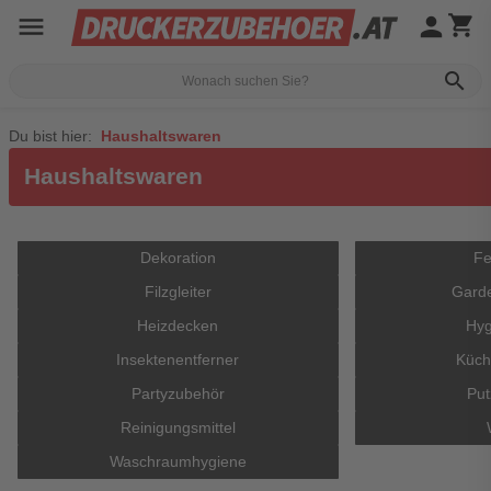
menu
person
shopping_cart
search
Du bist hier:
Haushaltswaren
Haushaltswaren
Dekoration
Fe
Filzgleiter
Gard
Heizdecken
Hyg
Insektenentferner
Küch
Partyzubehör
Put
Reinigungsmittel
Waschraumhygiene