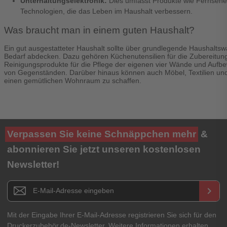
Unterhaltungselektronik:
Dies umfasst Produkte wie Fernsehe
Technologien, die das Leben im Haushalt verbessern.
Was braucht man in einem guten Haushalt?
Ein gut ausgestatteter Haushalt sollte über grundlegende Haushaltsw
Bedarf abdecken. Dazu gehören Küchenutensilien für die Zubereitun
Reinigungsprodukte für die Pflege der eigenen vier Wände und Aufbe
von Gegenständen. Darüber hinaus können auch Möbel, Textilien und
einen gemütlichen Wohnraum zu schaffen.
Verpassen Sie keine Schnäppchen mehr
&
abonnieren Sie jetzt unseren kostenlosen
Newsletter!
Newsletter E-Mail Adresse
keyboard_arrow_right
Mit der Eingabe Ihrer E-Mail-Adresse registrieren Sie sich für den
Druckerzubehör.de-Newsletter. Weitere Informationen erhalten