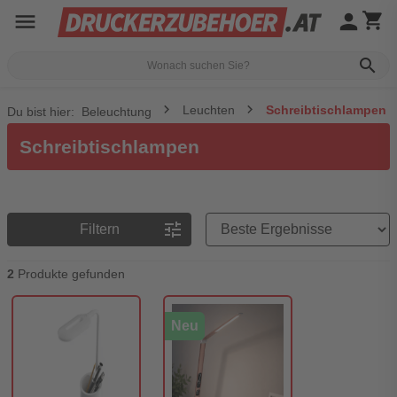
menu
person
shopping_cart
search
Leuchten
Schreibtischlampen
Du bist hier:
Beleuchtung
Schreibtischlampen
Preisreihenfolge
tune
Filtern
2
Produkte gefunden
Neu