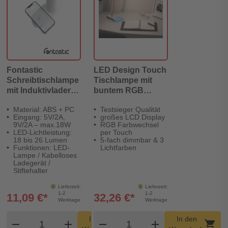
Fontastic
LED Design Touch
Schreibtischlampe
Tischlampe mit
mit Induktivlader &
buntem RGB
Stiftehalter
Wechsel
Material: ABS + PC
Testsieger Qualität
Eingang: 5V/2A,
großes LCD Display
9V/2A – max.18W
RGB Farbwechsel
LED-Lichtleistung:
per Touch
18 bis 26 Lumen
5-fach dimmbar & 3
Funktionen: LED-
Lichtfarben
Lampe / Kabelloses
Ladegerät /
Stiftehalter
Lieferzeit:
Lieferzeit:
1-2
1-2
11,09 €*
32,26 €*
Werktage
Werktage
Produkt Warenkorb Menge
Produkt Warenkorb Men
In den
In den
remove
add
remove
shopping_cart
add
shopping_cart