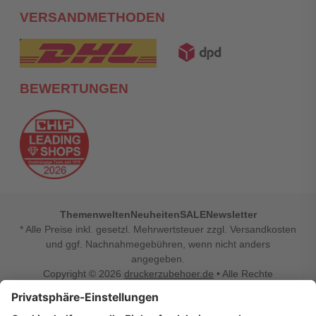
VERSANDMETHODEN
BEWERTUNGEN
Themenwelten
Neuheiten
SALE
Newsletter
* Alle Preise inkl. gesetzl. Mehrwertsteuer zzgl. Versandkosten
und ggf. Nachnahmegebühren, wenn nicht anders
angegeben.
Copyright © 2026
druckerzubehoer.de
• Alle Rechte
vorbehalten •
Impressum
•
Widerrufsbelehrung
Vertrag widerrufen