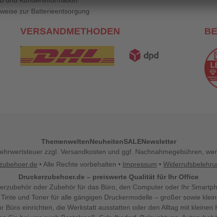
B und Kundeninformation
weise zur Batterieentsorgung
VERSANDMETHODEN
B
Themenwelten
Neuheiten
SALE
Newsletter
l. Mehrwertsteuer zzgl. Versandkosten und ggf. Nachnahmegebühren, w
zubehoer.de
• Alle Rechte vorbehalten •
Impressum
•
Widerrufsbelehr
Druckerzubehoer.de – preiswerte Qualität für Ihr Office
erzubehör oder Zubehör für das Büro, den Computer oder Ihr Smartp
 Tinte und Toner für alle gängigen Druckermodelle – großer sowie klein
Ihr Büro einrichten, die Werkstatt ausstatten oder den Alltag mit klein