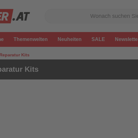
me
Themenwelten
Neuheiten
SALE
Newslette
Reparatur Kits
aratur Kits