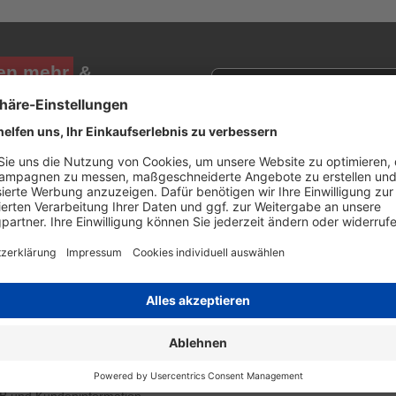
en mehr
&
Newsletter E-Mail Adresse
stenlosen Newsletter!
e sich für den Druckerzubehör.de-Newsletter. Weitere Informationen erh
TLICHES
PRESSE
enschutzerklärung
Top Shops
rsand
39x getestet - in Service, Qua
lungsinfos
und Preis
pressum
errufsbelehrung
kie Einstellungen