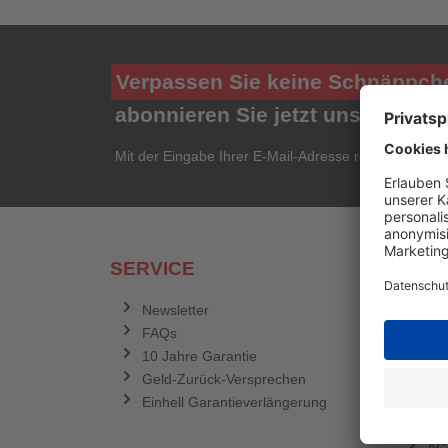
Verpassen Sie keine Schnäppch
abonnieren Sie jetzt unseren ko
Mit der Eingabe Ihrer E-Mail-Adresse registrieren Si
SERVICE
RECH
Newsletter
Dat
FAQs
Ve
10 Jahre Garantie
Zah
Geld-Zurück-Versprechen
Im
Einhell Garantieverlängerung
Wid
Coo