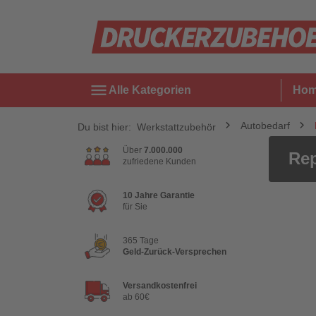
menu
Alle Kategorien
Ho
Autobedarf
Du bist hier:
Werkstattzubehör
Über
7.000.000
Rep
zufriedene Kunden
10 Jahre Garantie
für Sie
365 Tage
Geld-Zurück-Versprechen
Versandkostenfrei
ab 60€