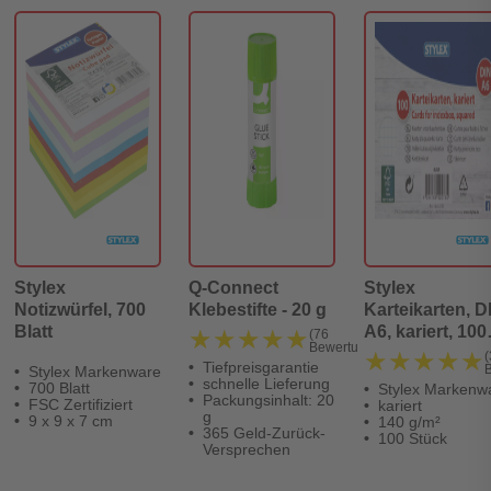
Stylex
Q-Connect
Stylex
Notizwürfel, 700
Klebestifte - 20 g
Karteikarten, D
Blatt
A6, kariert, 100
★★★★★
★★★★★
(76
Bewertungen)
Stück, FSC
★★★★★
★★★★★
(
Tiefpreisgarantie
Stylex Markenware
schnelle Lieferung
700 Blatt
Stylex Markenw
Packungsinhalt: 20
FSC Zertifiziert
kariert
g
9 x 9 x 7 cm
140 g/m²
365 Geld-Zurück-
100 Stück
Versprechen