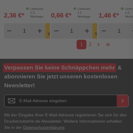
Lieferzeit:
Lieferzeit:
Liefer
1-2
1-2
1-2
2,36 €*
0,66 €*
1,46 €*
Werktage
Werktage
Werk
Produkt Warenkorb Menge
Produkt Warenkorb Meng
Produkt
In den
In den
remove
add
remove
shopping_cart
add
remove
shopping_cart
Warenkorb
Warenkorb
1
2
Verpassen Sie keine Schnäppchen mehr
&
abonnieren Sie jetzt unseren kostenlosen
Newsletter!
Newsletter E-Mail Adresse
keyboard_arrow_right
Mit der Eingabe Ihrer E-Mail-Adresse registrieren Sie sich für den
Druckerzubehör.de-Newsletter. Weitere Informationen erhalten
Sie in der
Datenschutzerklärung
.