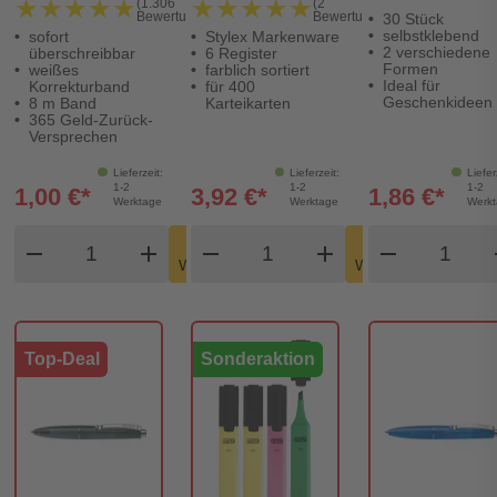
★★★★★
★★★★★
★★★★★
★★★★★
(1.306
(2
Bewertungen)
Bewertungen)
30 Stück
selbstklebend
sofort
Stylex Markenware
2 verschiedene
überschreibbar
6 Register
Formen
weißes
farblich sortiert
Ideal für
Korrekturband
für 400
Geschenkideen
8 m Band
Karteikarten
365 Geld-Zurück-
Versprechen
Lieferzeit:
Lieferzeit:
Liefer
1-2
1-2
1-2
1,00 €*
3,92 €*
1,86 €*
Werktage
Werktage
Werk
Produkt Warenkorb Menge
Produkt Warenkorb Meng
Produkt
In den
In den
remove
add
remove
shopping_cart
add
remove
shopping_cart
Warenkorb
Warenkorb
Top-Deal
Sonderaktion