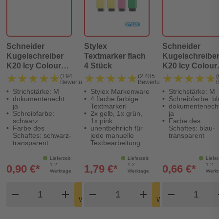
Schneider
Stylex
Schneider
Kugelschreiber
Textmarker flach
Kugelschreibe
K20 Icy Colours -
4 Stück
K20 Icy Colours
M, schwarz
M, blau
★★★★★
★★★★★
★★★★★
★★★★★
★★★★★
★★★★★
(194
(2.485
(
Bewertungen)
Bewertungen)
(dokumentenecht)
(dokumentenec
Strichstärke: M
Stylex Markenware
Strichstärke: M
dokumentenecht:
4 flache farbige
Schreibfarbe: bl
ja
Textmarkerl
dokumentenecht
Schreibfarbe:
2x gelb, 1x grün,
ja
schwarz
1x pink
Farbe des
Farbe des
unentbehrlich für
Schaftes: blau-
Schaftes: schwarz-
jede manuelle
transparent
transparent
Textbearbeitung
Lieferzeit:
Lieferzeit:
Liefer
1-2
1-2
1-2
0,90 €*
1,79 €*
0,66 €*
Werktage
Werktage
Werk
Produkt Warenkorb Menge
Produkt Warenkorb Meng
Produkt
In den
In den
remove
add
remove
shopping_cart
add
remove
shopping_cart
Warenkorb
Warenkorb