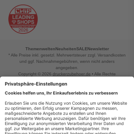
Themenwelten
Neuheiten
SALE
Newsletter
* Alle Preise inkl. gesetzl. Mehrwertsteuer zzgl. Versandkosten
und ggf. Nachnahmegebühren, wenn nicht anders
angegeben.
Copyright © 2026
druckerzubehoer.de
• Alle Rechte
vorbehalten •
Impressum
•
Widerrufsbelehrung
Vertrag widerrufen
Druckerzubehoer.de – preiswerte Qualität für Ihr Office
Sie sind auf der Suche nach dem passenden Druckerzubehör
oder Zubehör für das Büro, den Computer oder Ihr
Smartphone? Dann sind Sie bei Druckerzubehoer.de genau
richtig! Unser breites Sortiment bietet unter anderem Tinte
und Toner für alle gängigen Druckermodelle – großer sowie
kleiner Hersteller. Zugleich sind wir Ihr Online Fachhandel für