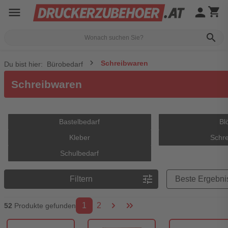
menu
person
shopping_cart
search
Schreibwaren
Du bist hier:
Bürobedarf
Schreibwaren
Bastelbedarf
Bl
Kleber
Schre
Schulbedarf
Preisreihenfolge
tune
Filtern
1
2
52
Produkte gefunden