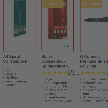
Bestseller
Bestseller
A4 Spiral
Stylex
Q-Connect
Collegeblock
Collegeblock
Permanentmark
Spirale DIN A4
ca. 2 mm,
A4
kariert
schwarz
★★★★★
★★★★★
★★★★★
★★★★★
(488
(
kariert
Bewertungen)
80 Blatt
Stylex
schnelle Lieferu
verschiedene
Markenprodukt
Schreibfarbe:
Motive
perforiert mit Rand
schwarz
holzfrei, 4-fach
Strichstärke: ca.
gelocht
mm
ausgetrenntes
Ausführung der
Blatt DIN A4, weiß
Spitze: Rundspi