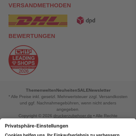
VERSANDMETHODEN
BEWERTUNGEN
Themenwelten
Neuheiten
SALE
Newsletter
* Alle Preise inkl. gesetzl. Mehrwertsteuer zzgl. Versandkosten
und ggf. Nachnahmegebühren, wenn nicht anders
angegeben.
Copyright © 2026
druckerzubehoer.de
• Alle Rechte
vorbehalten •
Impressum
•
Widerrufsbelehrung
Vertrag widerrufen