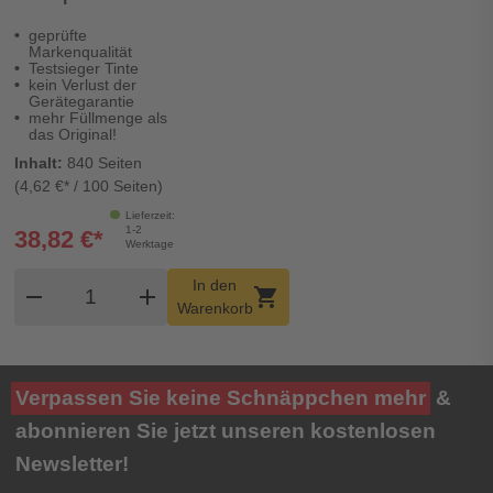
Digital Revolution
geprüfte
Markenqualität
Testsieger Tinte
kein Verlust der
Gerätegarantie
mehr Füllmenge als
das Original!
Inhalt:
840 Seiten
(4,62 €* / 100 Seiten)
Lieferzeit:
1-2
38,82 €*
Werktage
Produkt Warenkorb Menge
In den
remove
add
shopping_cart
Warenkorb
Verpassen Sie keine Schnäppchen mehr
&
abonnieren Sie jetzt unseren kostenlosen
Newsletter!