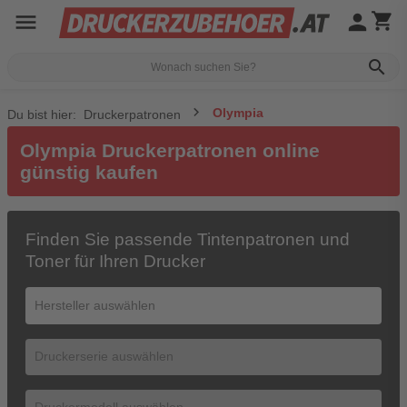
menu
person
shopping_cart
search
Olympia
Du bist hier:
Druckerpatronen
Olympia Druckerpatronen online
günstig kaufen
Finden Sie passende Tintenpatronen und
Toner für Ihren Drucker