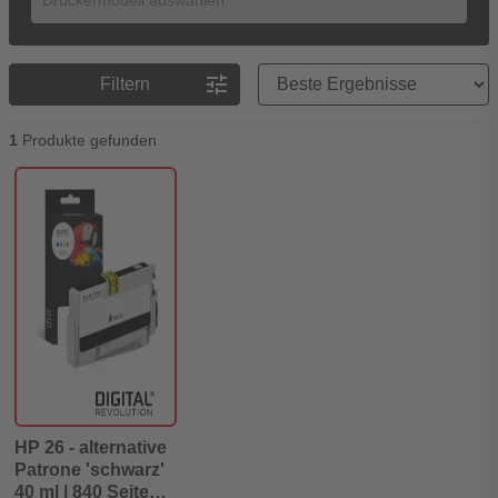
Preisreihenfolge
tune
Filtern
1
Produkte gefunden
HP 26 - alternative
Patrone 'schwarz'
40 ml | 840 Seiten -