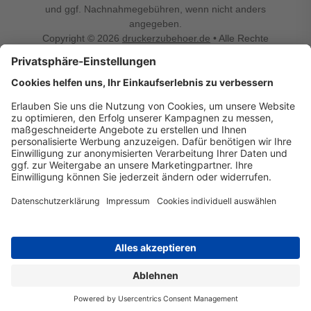
und ggf. Nachnahmegebühren, wenn nicht anders
angegeben.
Copyright © 2026
druckerzubehoer.de
• Alle Rechte
vorbehalten •
Impressum
•
Widerrufsbelehrung
Vertrag widerrufen
Druckerzubehoer.de – preiswerte Qualität für Ihr Office
Sie sind auf der Suche nach dem passenden Druckerzubehör
oder Zubehör für das Büro, den Computer oder Ihr
Smartphone? Dann sind Sie bei Druckerzubehoer.de genau
richtig! Unser breites Sortiment bietet unter anderem Tinte
und Toner für alle gängigen Druckermodelle – großer sowie
kleiner Hersteller. Zugleich sind wir Ihr Online Fachhandel für
allerlei Elektro- und Bürozubehör. Sie möchten Ihr Büro
einrichten, die Werkstatt ausstatten oder den Alltag mit
kleinen Highlights aufpeppen? Neben Bürobedarf und allem,
was Ihren Arbeitsplatz noch komfortabler macht, finden Sie
bei uns auch Bastelspaß, Schulbedarf, Beleuchtung,
Autozubehör, Freizeit- und Küchengadgets sowie vieles mehr
für die ganze Familie. Entdecken Sie günstige Angebote und
allerlei Ideen auf Druckerzubehoer.de!