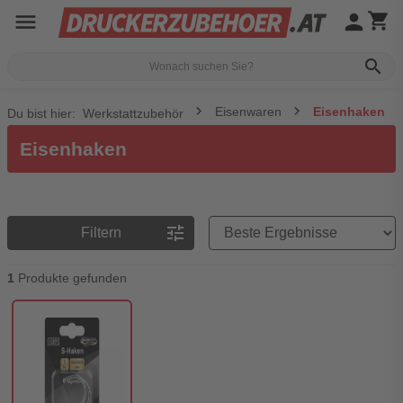
menu
person
shopping_cart
search
Eisenwaren
Eisenhaken
Du bist hier:
Werkstattzubehör
Eisenhaken
Preisreihenfolge
tune
Filtern
1
Produkte gefunden