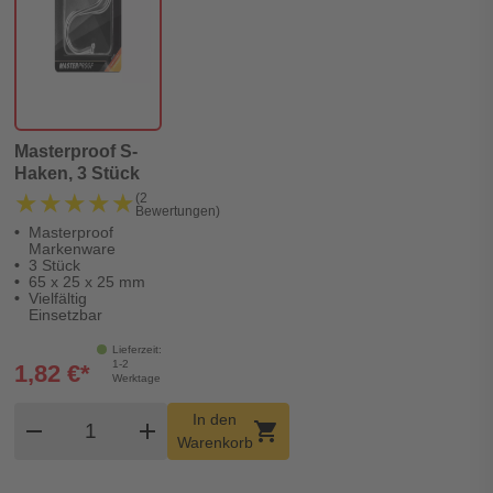
Masterproof S-
Haken, 3 Stück
★★★★★
★★★★★
(2
Bewertungen)
Masterproof
Markenware
3 Stück
65 x 25 x 25 mm
Vielfältig
Einsetzbar
Lieferzeit:
1-2
1,82 €*
Werktage
Produkt Warenkorb Menge
In den
remove
add
shopping_cart
Warenkorb