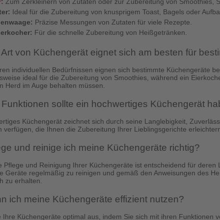
r
:
Zum Zerkleinern von Zutaten oder zur Zubereitung von Smoothies,
er:
Ideal für die Zubereitung von knusprigem Toast, Bagels oder Aufb
enwaage:
Präzise Messungen von Zutaten für viele Rezepte.
erkocher:
Für die schnelle Zubereitung von Heißgetränken.
Art von Küchengerät eignet sich am besten für bes
ren individuellen Bedürfnissen eignen sich bestimmte Küchengeräte b
elsweise ideal für die Zubereitung von Smoothies, während ein Eierkoche
en Herd im Auge behalten müssen.
Funktionen sollte ein hochwertiges Küchengerät h
rtiges Küchengerät zeichnet sich durch seine Langlebigkeit, Zuverlässig
 verfügen, die Ihnen die Zubereitung Ihrer Lieblingsgerichte erleichter
ege und reinige ich meine Küchengeräte richtig?
ge Pflege und Reinigung Ihrer Küchengeräte ist entscheidend für deren 
re Geräte regelmäßig zu reinigen und gemäß den Anweisungen des Herst
h zu erhalten.
n ich meine Küchengeräte effizient nutzen?
 Ihre Küchengeräte optimal aus, indem Sie sich mit ihren Funktionen 