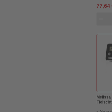
77,64 
Pr
remove
Melissa
Fleisch
Melissa