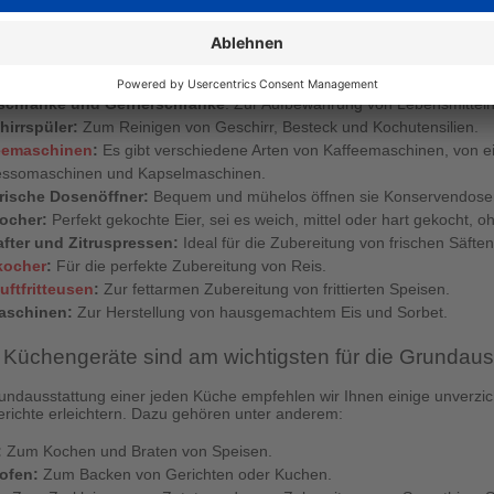
ie ein erfahrener Koch sind oder gerade erst anfangen, Ihre kulinaris
 eine Vielzahl von Küchengeräten für jeden Bedarf. Dazu gehören:
owellen:
Zum Erhitzen von Speisen oder zum Zubereiten von Gerichten 
schranke und Gefrierschränke
: Zur Aufbewahrung von Lebensmitteln 
hirrspüler:
Zum Reinigen von Geschirr, Besteck und Kochutensilien.
eemaschinen
:
Es gibt verschiedene Arten von Kaffeemaschinen, von ei
essomaschinen und Kapselmaschinen.
trische Dosenöffner:
Bequem und mühelos öffnen sie Konservendosen
kocher:
Perfekt gekochte Eier, sei es weich, mittel oder hart gekocht,
after und Zitruspressen:
Ideal für die Zubereitung von frischen Säft
kocher
:
Für die perfekte Zubereitung von Reis.
uftfritteusen
:
Zur fettarmen Zubereitung von frittierten Speisen.
aschinen:
Zur Herstellung von hausgemachtem Eis und Sorbet.
Küchengeräte sind am wichtigsten für die Grundaus
undausstattung einer jeden Küche empfehlen wir Ihnen einige unverzich
erichte erleichtern. Dazu gehören unter anderem:
:
Zum Kochen und Braten von Speisen.
ofen:
Zum Backen von Gerichten oder Kuchen.