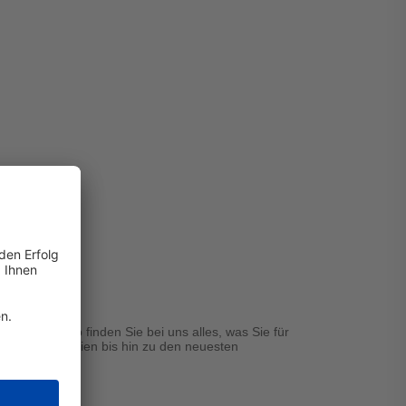
s ist. Deshalb finden Sie bei uns alles, was Sie für
Küchenutensilien bis hin zu den neuesten