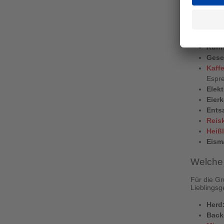
Egal, ob S
finden Sie
Mikr
Kühl
Gesc
Kaff
Espr
Elek
Eier
Ents
Reis
Heißl
Eism
Welche 
Für die Gr
Lieblingsg
Herd
Back