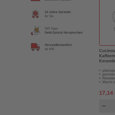
10 Jahre Garantie
für Sie
365 Tage
Geld-Zurück-Versprechen
Versandkostenfrei
ab 60€
Cucino
Kaffeem
Keramik
Thermob
platzsp
permane
Reisebe
Macht d
17,14 
Pr
remove