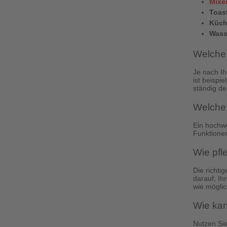
Mixe
Toast
Küch
Wass
Welche 
Je nach Ih
ist beispi
ständig d
Welche 
Ein hochwe
Funktionen
Wie pfl
Die richti
darauf, Ih
wie möglic
Wie kan
Nutzen Sie