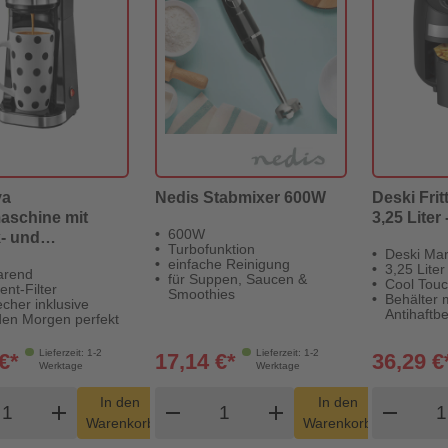
va
Nedis Stabmixer 600W
Deski Frit
aschine mit
3,25 Liter
600W
- und
Turbofunktion
Deski Ma
echer, schwarz
einfache Reinigung
3,25 Liter
arend
für Suppen, Saucen &
Cool Tou
nt-Filter
Smoothies
Behälter 
cher inklusive
Antihaftb
en Morgen perfekt
Lieferzeit: 1-2
Lieferzeit: 1-2
€*
17,14 €*
36,29 €
Werktage
Werktage
odukt Warenkorb Menge
Produkt Warenkorb Menge
Pro
In den
In den
add
shopping_cart
remove
add
shopping_cart
remove
Warenkorb
Warenkorb