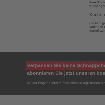
Ihrer Küch
Küchenger
Kücheng
Die richti
Vorlieben 
darauf ach
Verpassen Sie keine Schnäppch
abonnieren Sie jetzt unseren ko
Mit der Eingabe Ihrer E-Mail-Adresse registrieren Si