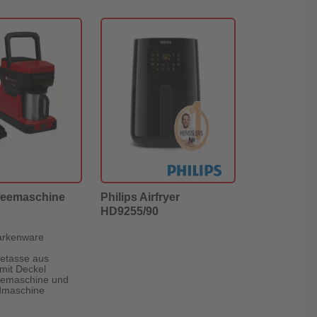
feemaschine
Philips Airfryer
HD9255/90
arkenware
eetasse aus
 mit Deckel
feemaschine und
dmaschine