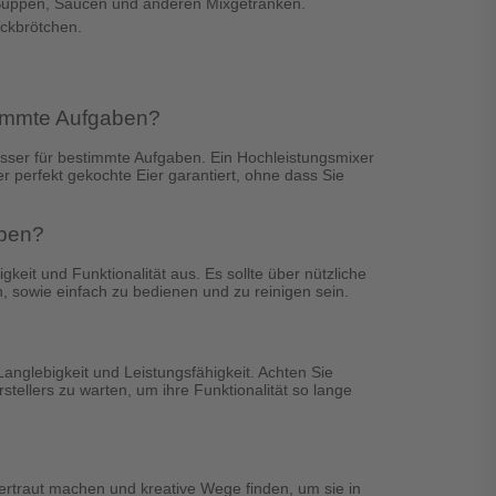
 Suppen, Saucen und anderen Mixgetränken.
ackbrötchen.
timmte Aufgaben?
esser für bestimmte Aufgaben. Ein Hochleistungsmixer
r perfekt gekochte Eier garantiert, ohne dass Sie
aben?
keit und Funktionalität aus. Es sollte über nützliche
n, sowie einfach zu bedienen und zu reinigen sein.
Langlebigkeit und Leistungsfähigkeit. Achten Sie
ellers zu warten, um ihre Funktionalität so lange
vertraut machen und kreative Wege finden, um sie in