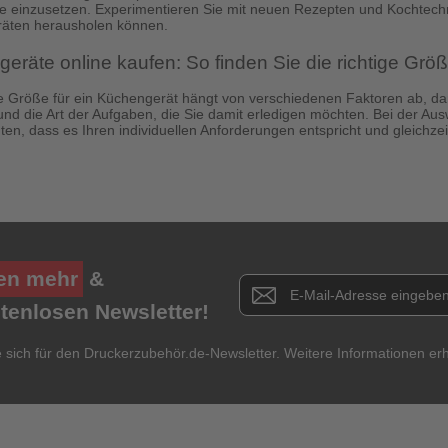
e einzusetzen. Experimentieren Sie mit neuen Rezepten und Kochtechn
äten herausholen können.
eräte online kaufen: So finden Sie die richtige Grö
ge Größe für ein Küchengerät hängt von verschiedenen Faktoren ab, da
und die Art der Aufgaben, die Sie damit erledigen möchten. Bei der Au
ten, dass es Ihren individuellen Anforderungen entspricht und gleichzei
en mehr
&
Newsletter E-Mail Adresse
stenlosen Newsletter!
e sich für den Druckerzubehör.de-Newsletter. Weitere Informationen erh