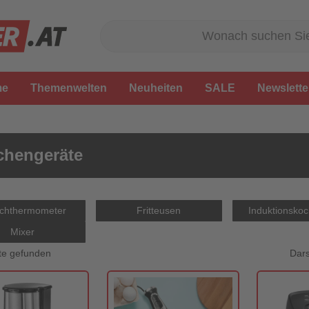
me
Themenwelten
Neuheiten
SALE
Newslette
chengeräte
schthermometer
Fritteusen
Induktionskoc
Mixer
Dars
te gefunden