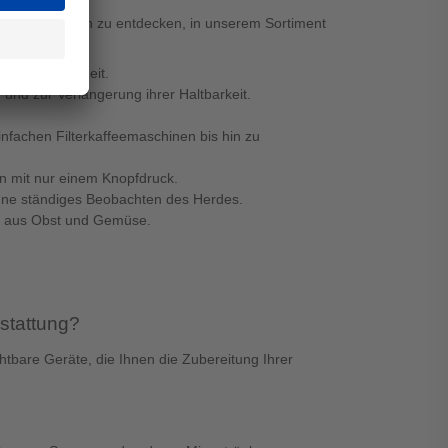
chen Fähigkeiten zu entdecken, in unserem Sortiment
in kürzerer Zeit.
und zur Verlängerung ihrer Haltbarkeit.
nfachen Filterkaffeemaschinen bis hin zu
 mit nur einem Knopfdruck.
 ohne ständiges Beobachten des Herdes.
en aus Obst und Gemüse.
stattung?
tbare Geräte, die Ihnen die Zubereitung Ihrer