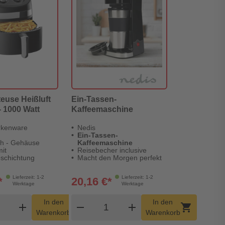
teuse Heißluft
Ein-Tassen-
 - 1000 Watt
Kaffeemaschine
rkenware
Nedis
Ein-Tassen-
ch - Gehäuse
Kaffeemaschine
mit
Reisebecher inclusive
eschichtung
Macht den Morgen perfekt
Lieferzeit: 1-2
Lieferzeit: 1-2
*
20,16 €*
Werktage
Werktage
dukt Warenkorb Menge
Produkt Warenkorb Menge
In den
In den
add
shopping_cart
remove
add
shopping_cart
Warenkorb
Warenkorb