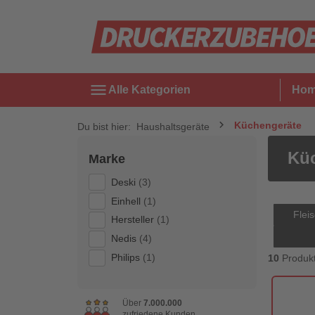
menu
Alle Kategorien
Ho
Küchengeräte
Du bist hier:
Haushaltsgeräte
Kü
Marke
Deski
(3)
Einhell
(1)
Flei
Hersteller
(1)
Nedis
(4)
Philips
(1)
10
Produk
Über
7.000.000
zufriedene Kunden