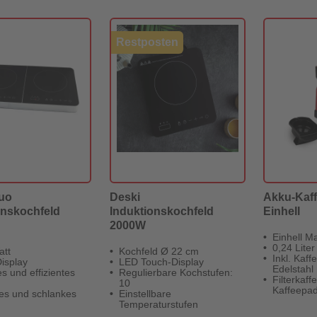
Restposten
uo
Deski
Akku-Kaf
onskochfeld
Induktionskochfeld
Einhell
2000W
Einhell M
0,24 Liter
att
Kochfeld Ø 22 cm
Inkl. Kaff
isplay
LED Touch-Display
Edelstahl
es und effizientes
Regulierbare Kochstufen:
Filterkaf
10
Kaffeepa
es und schlankes
Einstellbare
Temperaturstufen