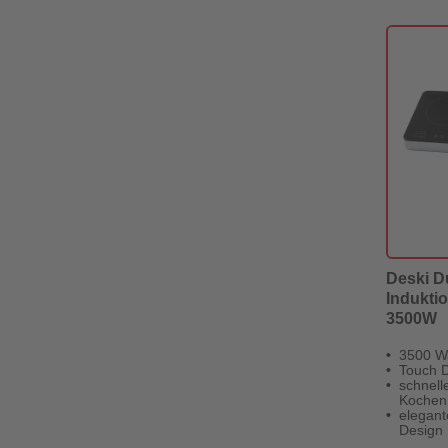
Deski D
Indukti
3500W
3500 W
Touch D
schnell
Kochen
elegant
Design