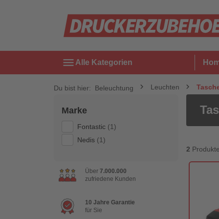
menu
Alle Kategorien
Ho
Leuchten
Tasch
Du bist hier:
Beleuchtung
Ta
Marke
Fontastic
(1)
Nedis
(1)
2
Produkt
Über
7.000.000
zufriedene Kunden
10 Jahre Garantie
für Sie