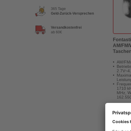
365 Tage
Geld-Zurück-Versprechen
Versandkostenfrei
ab 60€
Fontast
AM/FM/W
Tasche
AM/FM/
Betrieb
2.7V~4
Maxima
Leistu
Frequen
1710 k
MHz, W
162.55
20,16 