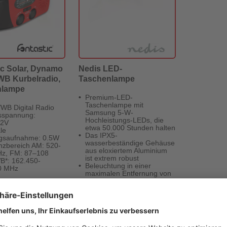
ic Solar, Dynamo
Nedis LED-
B Kurbelradio,
Taschenlampe
nlampe
Premium-LED-
Taschenlampe mit
WB Digital Radio
Samsung 5-W-
sspannung:
Hochleistungs-LEDs, die
.2V
etwa 50.000 Stunden halten
le
Das IPX5-
ngsaufnahme: 0.5W
wasserbeständige Gehäuse
zbereich AM: 520-
aus eloxiertem Aluminium
Hz, FM: 87–108
ist extrem robust
B*: 162.450-
Beleuchtung in einer
0 MHz
maximalen Entfernung von
200 m
Schwenkbarer Kopf zum
Fokussieren des Lichts
Lieferzeit: 1-2
Lieferzeit: 1-2
€*
16,13 €*
Werktage
Werktage