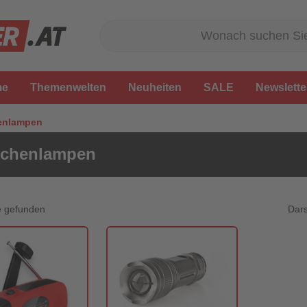
me
Themenwelten
Neuheiten
SALE
Newslette
enlampen
schenlampen
Dars
e gefunden