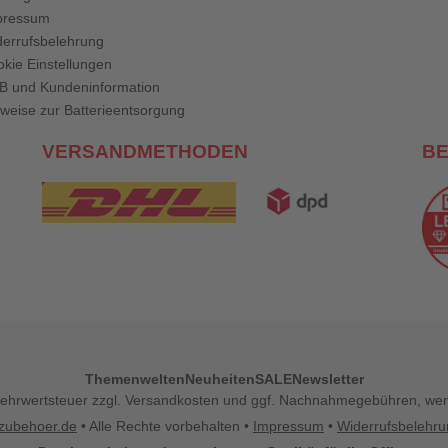
pressum
errufsbelehrung
kie Einstellungen
B und Kundeninformation
weise zur Batterieentsorgung
VERSANDMETHODEN
B
Themenwelten
Neuheiten
SALE
Newsletter
l. Mehrwertsteuer zzgl. Versandkosten und ggf. Nachnahmegebühren, w
zubehoer.de
• Alle Rechte vorbehalten •
Impressum
•
Widerrufsbelehr