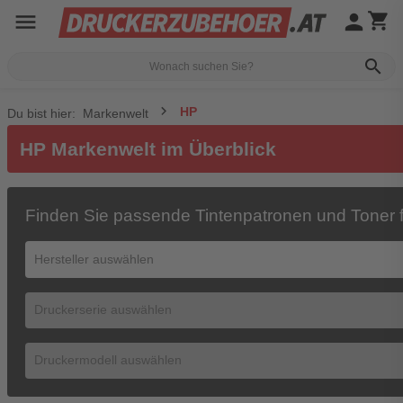
menu
person
shopping_cart
search
HP
Du bist hier:
Markenwelt
HP Markenwelt im Überblick
Finden Sie passende Tintenpatronen und Toner f