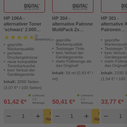
HP 106A -
HP 304 -
HP 301 -
alternativer Toner
alternative Patrone
alternative 
'schwarz' 2.000
MultiPack 2x
Patronen
Seiten - Digital
schwarz + farbig'
MultiPack s
★★★★★
★★★★★
(1
Bewertung)
geprüfte
geprüfte
Revolution
54 ml | 1.260 Seiten
+ farbig' - Di
Markenqualität
Markenquali
geprüfte
- Digital Revolution
Revolution
Testsieger Tinte
Testsieger T
Markenqualität
kein Verlust der
kein Verlust
perfekte
Gerätegarantie
Gerätegaran
Druckergebnisse
mehr Füllmenge als
mehr Füllme
neue kompatible
das Original!
das Original
Tonerkartusche
kein Verlust der
Inhalt:
54 ml (0,93 €* /
Inhalt:
2190 S
Gerätegarantie
ml)
(1,54 €* / 100 
Inhalt:
2000 Seiten
(3,07 €* / 100 Seiten)
Lieferzeit:
Lieferzeit:
1-2
1-2
61,42 €*
50,41 €*
33,77 €*
Werktage
Werktage
Produkt Warenkorb Menge
Produkt Warenkorb Men
Produ
In den
In den
remove
add
remove
shopping_cart
add
remove
shopping_cart
Warenkorb
Warenkorb