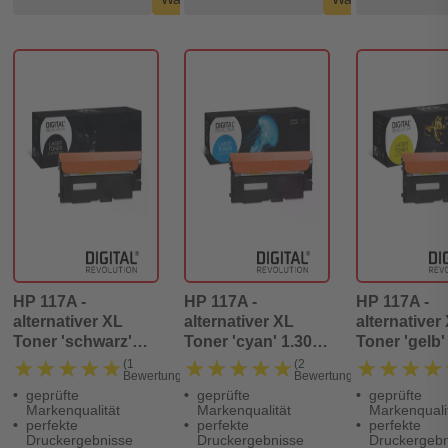
HP 117A -
HP 117A -
HP 117A -
alternativer XL
alternativer XL
alternativer
Toner 'schwarz'
Toner 'cyan' 1.300
Toner 'gelb'
1.500 Seiten -
Seiten - Digital
Seiten - Digi
★★★★★
★★★★★
★★★★★
★★★★★
★★★★
★★★★
(1
(2
Bewertung)
Bewertungen)
Digital Revolution
Revolution
Revolution
geprüfte
geprüfte
geprüfte
Markenqualität
Markenqualität
Markenquali
perfekte
perfekte
perfekte
Druckergebnisse
Druckergebnisse
Druckergebn