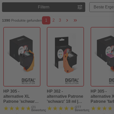
Preisreihenfolge
tune
Filtern
1
2
3
1390
Produkte gefunden
HP 305 -
HP 302 -
HP 305 -
alternative XL
alternative Patrone
alternative 
Patrone 'schwarz'
'schwarz' 18 ml |
Patrone 'far
18 ml | 700 Seiten -
480 Seiten - Digital
ml | 500 Seit
★★★★★
★★★★★
★★★★★
★★★★★
★★★★
★★★★
(21
(277
Bewertungen)
Bewertungen)
Digital Revolution
Revolution
Digital Revo