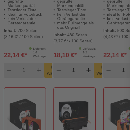
geprüfte
geprüfte
geprüfte
Markenqualität
Markenqualität
Markenquali
Testsieger Tinte
Testsieger Tinte
Testsieger T
ideal für Fotodruck
kein Verlust der
ideal für Fo
kein Verlust der
Gerätegarantie
kein Verlust
Gerätegarantie
mehr Füllmenge als
Gerätegaran
das Original!
Inhalt:
700 Seiten
Inhalt:
500 Se
Inhalt:
480 Seiten
(3,16 €* / 100 Seiten)
(4,43 €* / 100 
(3,77 €* / 100 Seiten)
Lieferzeit:
Lieferzeit:
1-2
1-2
22,14 €*
18,10 €*
22,14 €*
Werktage
Werktage
Produkt Warenkorb Menge
Produkt Warenkorb Men
Produ
In den
In den
remove
add
remove
shopping_cart
add
remove
shopping_cart
Warenkorb
Warenkorb