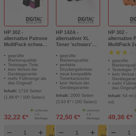
HP 302 -
HP 142A -
HP 302 -
alternative Patrone
alternativer XL
alternative 
MultiPack schwarz
Toner 'schwarz'
MultiPack 2
+ farbig' - Digital
2.000 Seiten -
schwarz + fa
★★★★
★★★★
geprüfte
geprüfte
Revolution
Digital Revolution
54 ml | 1.29
Markenqualität
Markenqualität
geprüfte
- Digital Re
Testsieger Tinte
perfekte
Markenquali
kein Verlust der
Druckergebnisse
Testsieger T
Gerätegarantie
neue kompatible
kein Verlust
mehr Füllmenge als
Tonerkartusche
Gerätegaran
das Original!
kein Verlust der
mehr Füllme
Gerätegarantie
das Original
Inhalt:
1710 Seiten
Inhalt:
2000 Seiten
Inhalt:
54 ml (
(1,88 €* / 100 Seiten)
(3,63 €* / 100 Seiten)
ml)
Lieferzeit:
Lieferzeit:
1-3
1-2
32,22 €*
72,50 €*
49,36 €*
Werktage
Werktage
Produkt Warenkorb Menge
Produkt Warenkorb Men
Produ
In den
In den
remove
add
remove
shopping_cart
add
remove
shopping_cart
Warenkorb
Warenkorb