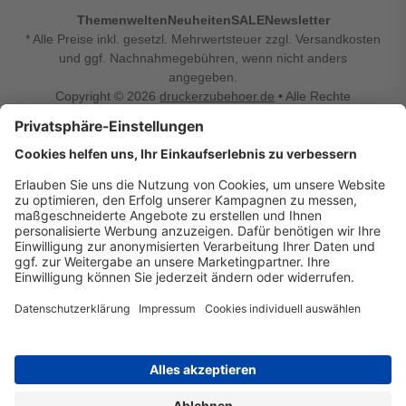
Themenwelten
Neuheiten
SALE
Newsletter
* Alle Preise inkl. gesetzl. Mehrwertsteuer zzgl. Versandkosten
und ggf. Nachnahmegebühren, wenn nicht anders
angegeben.
Copyright © 2026
druckerzubehoer.de
• Alle Rechte
vorbehalten •
Impressum
•
Widerrufsbelehrung
Vertrag widerrufen
Druckerzubehoer.de – preiswerte Qualität für Ihr Office
Sie sind auf der Suche nach dem passenden Druckerzubehör
oder Zubehör für das Büro, den Computer oder Ihr
Smartphone? Dann sind Sie bei Druckerzubehoer.de genau
richtig! Unser breites Sortiment bietet unter anderem Tinte
und Toner für alle gängigen Druckermodelle – großer sowie
kleiner Hersteller. Zugleich sind wir Ihr Online Fachhandel für
allerlei Elektro- und Bürozubehör. Sie möchten Ihr Büro
einrichten, die Werkstatt ausstatten oder den Alltag mit
kleinen Highlights aufpeppen? Neben Bürobedarf und allem,
was Ihren Arbeitsplatz noch komfortabler macht, finden Sie
bei uns auch Bastelspaß, Schulbedarf, Beleuchtung,
Autozubehör, Freizeit- und Küchengadgets sowie vieles mehr