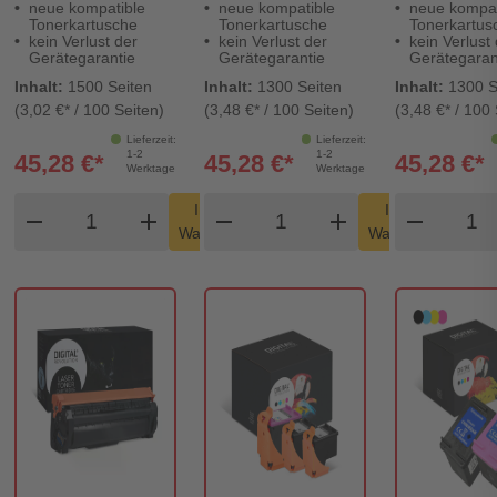
neue kompatible
neue kompatible
neue kompat
Tonerkartusche
Tonerkartusche
Tonerkartus
kein Verlust der
kein Verlust der
kein Verlust
Gerätegarantie
Gerätegarantie
Gerätegaran
Inhalt:
1500 Seiten
Inhalt:
1300 Seiten
Inhalt:
1300 S
(3,02 €* / 100 Seiten)
(3,48 €* / 100 Seiten)
(3,48 €* / 100 
Lieferzeit:
Lieferzeit:
1-2
1-2
45,28 €*
45,28 €*
45,28 €*
Werktage
Werktage
Produkt Warenkorb Menge
Produkt Warenkorb Men
Produ
In den
In den
remove
add
remove
shopping_cart
add
remove
shopping_cart
Warenkorb
Warenkorb