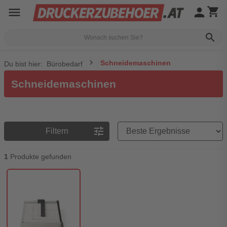
menu
person
shopping_cart
search
Schneidemaschinen
Du bist hier:
Bürobedarf
Schneidemaschinen
Preisreihenfolge
tune
Filtern
1
Produkte gefunden