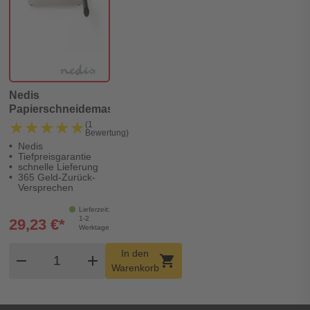
Nedis
Papierschneidemaschine
★★★★★
★★★★★
(1
Bewertung)
Nedis
Tiefpreisgarantie
schnelle Lieferung
365 Geld-Zurück-
Versprechen
Lieferzeit:
1-2
29,23 €*
Werktage
Produkt Warenkorb Menge
In den
remove
add
shopping_cart
Warenkorb