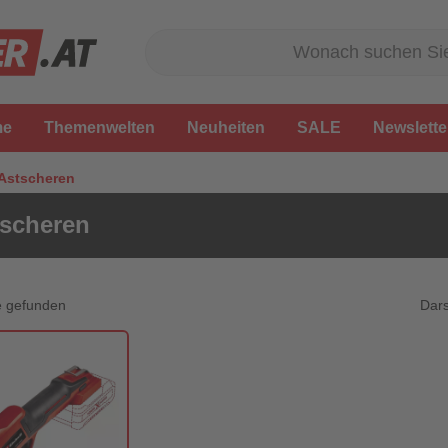
me
Themenwelten
Neuheiten
SALE
Newslette
Astscheren
scheren
Dars
e gefunden