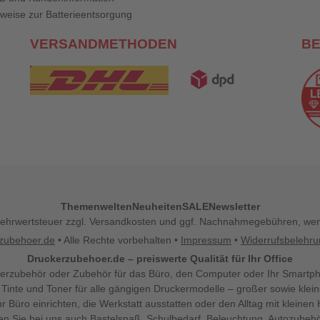
weise zur Batterieentsorgung
VERSANDMETHODEN
B
Themenwelten
Neuheiten
SALE
Newsletter
l. Mehrwertsteuer zzgl. Versandkosten und ggf. Nachnahmegebühren, w
zubehoer.de
• Alle Rechte vorbehalten •
Impressum
•
Widerrufsbelehr
Druckerzubehoer.de – preiswerte Qualität für Ihr Office
erzubehör oder Zubehör für das Büro, den Computer oder Ihr Smartp
 Tinte und Toner für alle gängigen Druckermodelle – großer sowie klein
Ihr Büro einrichten, die Werkstatt ausstatten oder den Alltag mit klein
den Sie bei uns auch Bastelspaß, Schulbedarf, Beleuchtung, Autozubehö