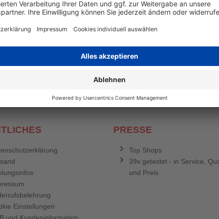
en mehr
&
Newsletter E-Mail Adresse
stenlosen Newsletter!
e sich für den Druckerzubehör.de-Newsletter. Weitere Informationen erh
TLICHES
PRESSE
enschutzerklärung
Top Shops
rsand
39x getestet - in Service, Qua
lungsinfos
und Preis
pressum
errufsbelehrung
kie Einstellungen
B und Kundeninformation