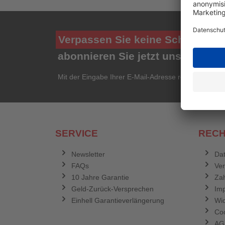
Verpassen Sie keine Schnäppch
abonnieren Sie jetzt unseren ko
Mit der Eingabe Ihrer E-Mail-Adresse registrieren Si
SERVICE
RECH
Newsletter
Dat
FAQs
Ve
10 Jahre Garantie
Zah
Geld-Zurück-Versprechen
Im
Einhell Garantieverlängerung
Wid
Coo
AG