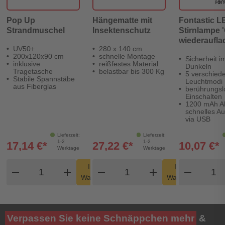
Pop Up
Hängematte mit
Fontastic L
Strandmuschel
Insektenschutz
Stirnlampe 
wiederaufla
UV50+
280 x 140 cm
IPX4
200x120x90 cm
schnelle Montage
Sicherheit i
inklusive
reißfestes Material
Dunkeln
Tragetasche
belastbar bis 300 Kg
5 verschied
Stabile Spannstäbe
Leuchtmodi
aus Fiberglas
berührungsl
Einschalten
1200 mAh Ak
schnelles Au
via USB
Lieferzeit:
Lieferzeit:
1-2
1-2
17,14 €*
27,22 €*
10,07 €*
Werktage
Werktage
Produkt Warenkorb Menge
Produkt Warenkorb Men
Produ
In den
In den
remove
add
remove
shopping_cart
add
remove
shopping_cart
Warenkorb
Warenkorb
Verpassen Sie keine Schnäppchen mehr
&