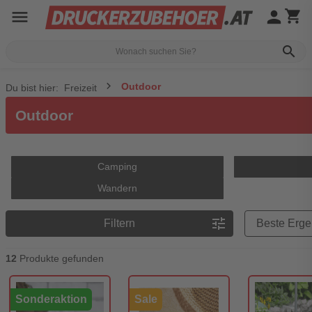
menu
person
shopping_cart
search
Outdoor
Du bist hier:
Freizeit
Outdoor
Camping
Wandern
Preisreihenfolge
tune
Filtern
12
Produkte gefunden
Sonderaktion
Sale