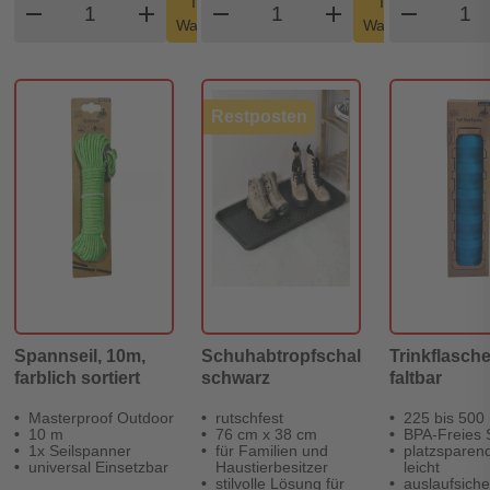
In den
In den
remove
add
remove
shopping_cart
add
remove
shopping_cart
Warenkorb
Warenkorb
Restposten
Spannseil, 10m,
Schuhabtropfschale,
Trinkflasche
farblich sortiert
schwarz
faltbar
Masterproof Outdoor
rutschfest
225 bis 500
10 m
76 cm x 38 cm
BPA-Freies S
1x Seilspanner
für Familien und
platzsparen
universal Einsetzbar
Haustierbesitzer
leicht
stilvolle Lösung für
auslaufsiche