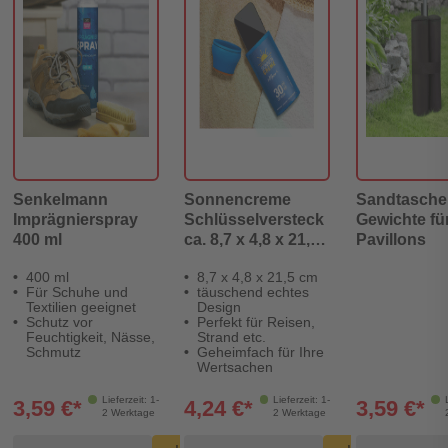
Senkelmann
Sonnencreme
Sandtasche 
Imprägnierspray
Schlüsselversteck
Gewichte fü
400 ml
ca. 8,7 x 4,8 x 21,5
Pavillons
cm
400 ml
8,7 x 4,8 x 21,5 cm
Für Schuhe und
täuschend echtes
Textilien geeignet
Design
Schutz vor
Perfekt für Reisen,
Feuchtigkeit, Nässe,
Strand etc.
Schmutz
Geheimfach für Ihre
Wertsachen
Lieferzeit: 1-
Lieferzeit: 1-
3,59 €*
4,24 €*
3,59 €*
2 Werktage
2 Werktage
Produkt Warenkorb Menge
Produkt Warenkorb Men
Produ