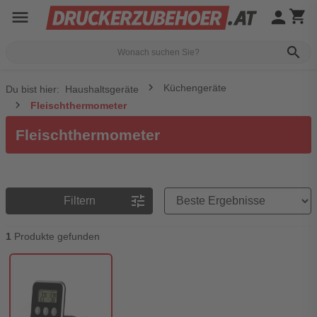
menu
person
shopping_cart
search
Küchengeräte
Du bist hier:
Haushaltsgeräte
Fleischthermometer
Fleischthermometer
Preisreihenfolge
tune
Filtern
1
Produkte gefunden