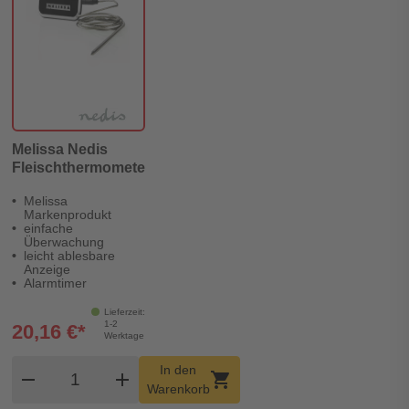
Melissa Nedis
Fleischthermometer
Melissa
Markenprodukt
einfache
Überwachung
leicht ablesbare
Anzeige
Alarmtimer
Lieferzeit:
1-2
20,16 €*
Werktage
Produkt Warenkorb Menge
In den
remove
add
shopping_cart
Warenkorb