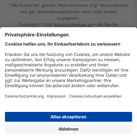
* Alle Preise inkl. gesetzl. Mehrwertsteuer zzgl. Versandkosten
und ggf. Nachnahmegebühren, wenn nicht anders
angegeben.
Copyright © 2026
druckerzubehoer.de
• Alle Rechte
vorbehalten •
Impressum
•
Widerrufsbelehrung
Vertrag widerrufen
Druckerzubehoer.de – preiswerte Qualität für Ihr Office
Sie sind auf der Suche nach dem passenden Druckerzubehör
oder Zubehör für das Büro, den Computer oder Ihr
Smartphone? Dann sind Sie bei Druckerzubehoer.de genau
richtig! Unser breites Sortiment bietet unter anderem Tinte
und Toner für alle gängigen Druckermodelle – großer sowie
kleiner Hersteller. Zugleich sind wir Ihr Online Fachhandel für
allerlei Elektro- und Bürozubehör. Sie möchten Ihr Büro
einrichten, die Werkstatt ausstatten oder den Alltag mit
kleinen Highlights aufpeppen? Neben Bürobedarf und allem,
was Ihren Arbeitsplatz noch komfortabler macht, finden Sie
bei uns auch Bastelspaß, Schulbedarf, Beleuchtung,
Autozubehör, Freizeit- und Küchengadgets sowie vieles mehr
für die ganze Familie. Entdecken Sie günstige Angebote und
allerlei Ideen auf Druckerzubehoer.de!