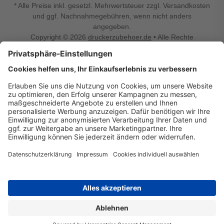
* Alle Preise inkl. gesetzl. Mehrwertsteuer zzgl. Versandkosten
und ggf. Nachnahmegebühren, wenn nicht anders
angegeben.
Copyright © 2026
druckerzubehoer.de
• Alle Rechte
vorbehalten •
Impressum
•
Widerrufsbelehrung
Vertrag widerrufen
Druckerzubehoer.de – preiswerte Qualität für Ihr Office
Sie sind auf der Suche nach dem passenden Druckerzubehör
oder Zubehör für das Büro, den Computer oder Ihr
Smartphone? Dann sind Sie bei Druckerzubehoer.de genau
richtig! Unser breites Sortiment bietet unter anderem Tinte
und Toner für alle gängigen Druckermodelle – großer sowie
kleiner Hersteller. Zugleich sind wir Ihr Online Fachhandel für
allerlei Elektro- und Bürozubehör. Sie möchten Ihr Büro
einrichten, die Werkstatt ausstatten oder den Alltag mit
kleinen Highlights aufpeppen? Neben Bürobedarf und allem,
was Ihren Arbeitsplatz noch komfortabler macht, finden Sie
bei uns auch Bastelspaß, Schulbedarf, Beleuchtung,
Autozubehör, Freizeit- und Küchengadgets sowie vieles mehr
für die ganze Familie. Entdecken Sie günstige Angebote und
allerlei Ideen auf Druckerzubehoer.de!