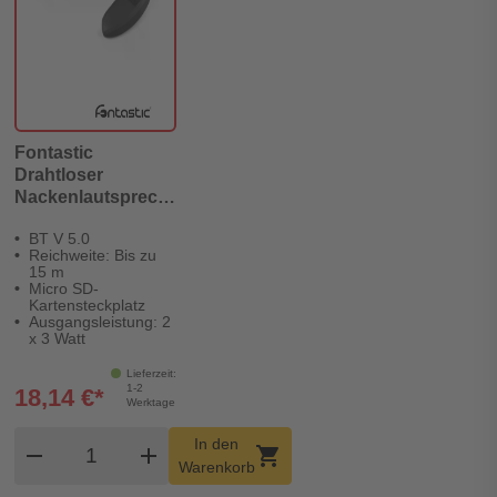
Fontastic
Drahtloser
Nackenlautsprecher
Herco 3D
BT V 5.0
Stereoklang
Reichweite: Bis zu
15 m
Micro SD-
Kartensteckplatz
Ausgangsleistung: 2
x 3 Watt
Lieferzeit:
1-2
18,14 €*
Werktage
Produkt Warenkorb Menge
In den
remove
add
shopping_cart
Warenkorb