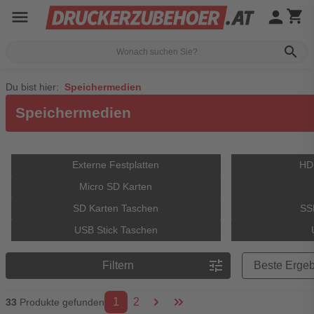
menu
person
shopping_cart
search
Du bist hier:
Speichermedien
Speichermedien
Externe Festplatten
HDD
Micro SD Karten
SD Karten Taschen
SS
USB Stick Taschen
Preisreihenfolge
tune
Filtern
1
2
33
Produkte gefunden