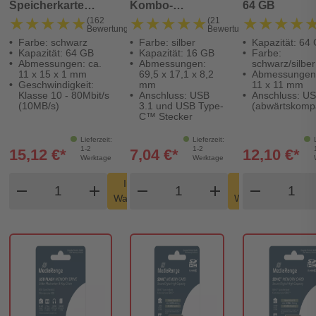
Speicherkarte
Kombo-
64 GB
64GB Klasse 10
Speicherstick,
★★★★★
★★★★★
★★★★★
★★★★★
★★★★
★★★★
(162
(21
Bewertungen)
Bewertungen)
SD-Karten Adapter
mit USB Type-
Farbe: schwarz
Farbe: silber
Kapazität: 64
C™ Stecker - 16
Kapazität: 64 GB
Kapazität: 16 GB
Farbe:
GB
Abmessungen: ca.
Abmessungen:
schwarz/silber
11 x 15 x 1 mm
69,5 x 17,1 x 8,2
Abmessungen:
Geschwindigkeit:
mm
11 x 11 mm
Klasse 10 - 80Mbit/s
Anschluss: USB
Anschluss: US
(10MB/s)
3.1 und USB Type-
(abwärtskompa
C™ Stecker
Lieferzeit:
Lieferzeit:
1-2
1-2
15,12 €*
7,04 €*
12,10 €*
Werktage
Werktage
Produkt Warenkorb Menge
Produkt Warenkorb Men
Produk
In den
In den
remove
add
remove
shopping_cart
add
remove
shopping_cart
Warenkorb
Warenkorb