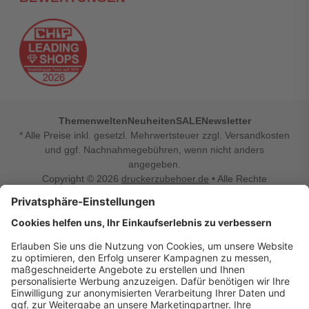
Themenwelten
Neuheiten
SALE
Newsletter
* Alle Preise inkl. gesetzl. Mehrwertsteuer zzgl. Versandkosten
und ggf. Nachnahmegebühren, wenn nicht anders
angegeben.
Copyright © 2026
druckerzubehoer.de
• Alle Rechte
vorbehalten •
Impressum
•
Widerrufsbelehrung
Vertrag widerrufen
Druckerzubehoer.de – preiswerte Qualität für Ihr Office
Sie sind auf der Suche nach dem passenden Druckerzubehör
oder Zubehör für das Büro, den Computer oder Ihr
Smartphone? Dann sind Sie bei Druckerzubehoer.de genau
richtig! Unser breites Sortiment bietet unter anderem Tinte
und Toner für alle gängigen Druckermodelle – großer sowie