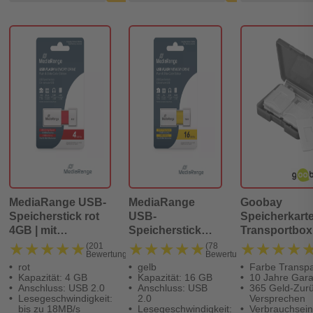
MediaRange USB-
MediaRange
Goobay
Speicherstick rot
USB-
Speicherkart
4GB | mit
Speicherstick
Transportbox
Schiebemechanismus
gelb 16GB | mit
★★★★★
★★★★★
★★★★★
★★★★★
★★★★
★★★★
(201
(78
Bewertungen)
Bewertungen)
Schiebemechanismus
rot
gelb
Farbe Transpa
Kapazität: 4 GB
Kapazität: 16 GB
10 Jahre Gara
Anschluss: USB 2.0
Anschluss: USB
365 Geld-Zurü
Lesegeschwindigkeit:
2.0
Versprechen
bis zu 18MB/s
Lesegeschwindigkeit:
Verbrauchsein