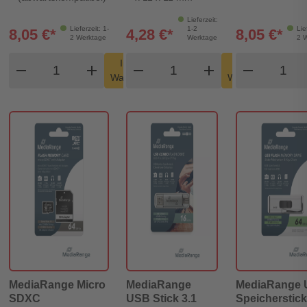
Lieferzeit:
Lieferzeit: 1-
1-2
Lie
8,05 €*
4,28 €*
8,05 €*
2 Werktage
Werktage
2 
Produkt Warenkorb Menge
Produkt Warenkorb Men
Produk
In den
In den
remove
add
remove
shopping_cart
add
remove
shopping_cart
Warenkorb
Warenkorb
MediaRange Micro
MediaRange
MediaRange
SDXC
USB Stick 3.1
Speicherstick 