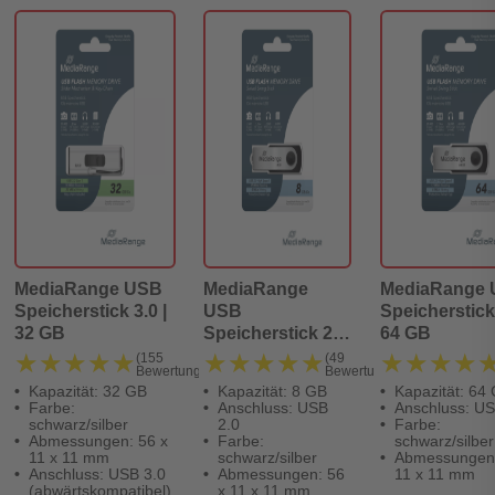
MediaRange USB
MediaRange
MediaRange
Speicherstick 3.0 |
USB
Speicherstick 
32 GB
Speicherstick 2.0
64 GB
- 8 GB
★★★★★
★★★★★
★★★★★
★★★★★
★★★★
★★★★
(155
(49
Bewertungen)
Bewertungen)
Kapazität: 32 GB
Kapazität: 8 GB
Kapazität: 64
Farbe:
Anschluss: USB
Anschluss: US
schwarz/silber
2.0
Farbe:
Abmessungen: 56 x
Farbe:
schwarz/silber
11 x 11 mm
schwarz/silber
Abmessungen:
Anschluss: USB 3.0
Abmessungen: 56
11 x 11 mm
(abwärtskompatibel)
x 11 x 11 mm