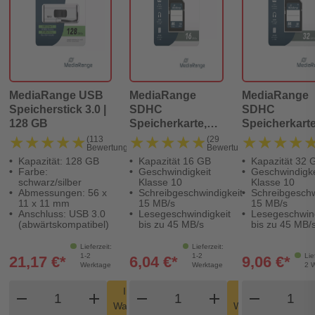
MediaRange USB
MediaRange
MediaRange
Speicherstick 3.0 |
SDHC
SDHC
128 GB
Speicherkarte,
Speicherkarte
Klasse 10, 16GB
Klasse 10, 3
★★★★★
★★★★★
★★★★★
★★★★★
★★★★
★★★★
(113
(29
Bewertungen)
Bewertungen)
Kapazität: 128 GB
Kapazität 16 GB
Kapazität 32 
Farbe:
Geschwindigkeit
Geschwindigke
schwarz/silber
Klasse 10
Klasse 10
Abmessungen: 56 x
Schreibgeschwindigkeit
Schreibgeschw
11 x 11 mm
15 MB/s
15 MB/s
Anschluss: USB 3.0
Lesegeschwindigkeit
Lesegeschwind
(abwärtskompatibel)
bis zu 45 MB/s
bis zu 45 MB/
Lieferzeit:
Lieferzeit:
1-2
1-2
Lie
21,17 €*
6,04 €*
9,06 €*
Werktage
Werktage
2 
Produkt Warenkorb Menge
Produkt Warenkorb Men
Produk
In den
In den
remove
add
remove
shopping_cart
add
remove
shopping_cart
Warenkorb
Warenkorb