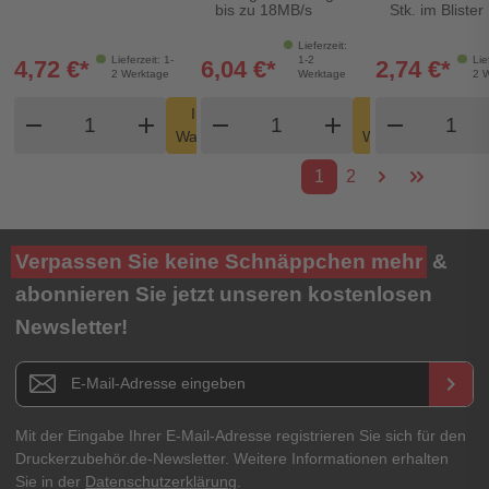
bis zu 18MB/s
Stk. im Blister
Lieferzeit:
Lieferzeit: 1-
1-2
Lie
4,72 €*
6,04 €*
2,74 €*
2 Werktage
Werktage
2 
Produkt Warenkorb Menge
Produkt Warenkorb Men
Produk
In den
In den
remove
add
remove
shopping_cart
add
remove
shopping_cart
Warenkorb
Warenkorb
1
2
Verpassen Sie keine Schnäppchen mehr
&
abonnieren Sie jetzt unseren kostenlosen
Newsletter!
Newsletter E-Mail Adresse
keyboard_arrow_right
Mit der Eingabe Ihrer E-Mail-Adresse registrieren Sie sich für den
Druckerzubehör.de-Newsletter. Weitere Informationen erhalten
Sie in der
Datenschutzerklärung
.