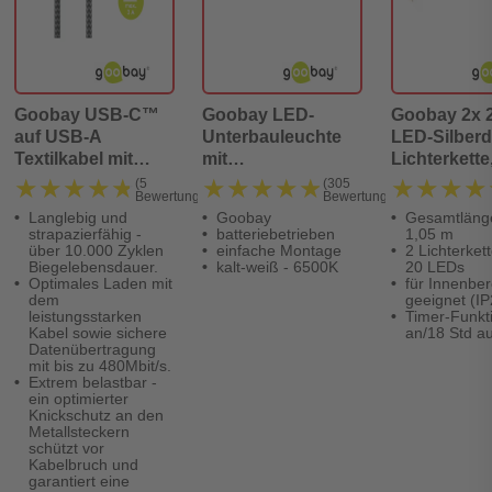
Goobay USB-C™
Goobay LED-
Goobay 2x 
auf USB-A
Unterbauleuchte
LED-Silberd
Textilkabel mit
mit
Lichterkette,
Metallsteckern
Bewegungsmelder
Timer
★★★★★
★★★★★
★★★★★
★★★★★
★★★★
★★★★
(5
(305
Bewertungen)
Bewertungen)
(space grau/silber)
Langlebig und
Goobay
Gesamtlänge
2 m
strapazierfähig -
batteriebetrieben
1,05 m
über 10.000 Zyklen
einfache Montage
2 Lichterkett
Biegelebensdauer.
kalt-weiß - 6500K
20 LEDs
Optimales Laden mit
für Innenber
dem
geeignet (IP
leistungsstarken
Timer-Funkt
Kabel sowie sichere
an/18 Std a
Datenübertragung
mit bis zu 480Mbit/s.
Extrem belastbar -
ein optimierter
Knickschutz an den
Metallsteckern
schützt vor
Kabelbruch und
garantiert eine