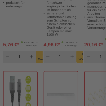
praktisch für
für schwer
geordnet im 
unterwegs
zugängliche Stellen
magnetische
im Innenbereich
für ein siche
sichere und
Arbeiten
komfortable Lösung
aus Chrom-
zum Schalten von
Vanadium-St
einem elektrischen
einer erhöht
Gerät oder einer
Verformungsf
Lampen mit max.
1100 W
Lieferzeit: 1-
Lieferzeit: 1-
5,76 €*
4,96 €*
20,16 €*
2 Werktage
2 Werktage
Produkt Warenkorb Menge
Produkt Warenkorb Men
Produ
In den
In den
remove
add
remove
shopping_cart
add
remove
shopping_cart
Warenkorb
Warenkorb