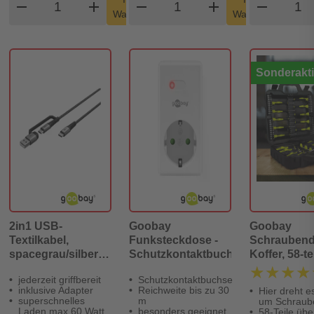
remove
add
remove
shopping_cart
add
remove
shopping_cart
Warenkorb
Warenkorb
Sonderakt
2in1 USB-
Goobay
Goobay
Textilkabel,
Funksteckdose -
Schraubend
spacegrau/silber, 1
Schutzkontaktbuchse
Koffer, 58-te
m
★★★★
★★★★
jederzeit griffbereit
Schutzkontaktbuchse
inklusive Adapter
Reichweite bis zu 30
Hier dreht e
superschnelles
m
um Schraub
Laden max 60 Watt
besonders geeignet
58-Teile über