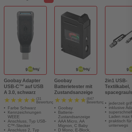
Goobay Adapter
Goobay
2in1 USB-
USB-C™ auf USB
Batterietester mit
Textilkabel,
A 3.0, schwarz
Zustandsanzeige
spacegrau/si
m
★★★★★
★★★★★
★★★★★
★★★★★
(31
(647
Bewertungen)
Bewertungen)
jederzeit grif
inklusive Ad
Farbe Schwarz
Goobay
superschnel
Kennzeichnungen
Batterie-
Laden max 
WEEE
Zustandsanzeige
praktisch für
Anschluss, Typ USB-
AAA Micro, AA
unterwegs
C™-Stecker
Mignon, C Baby
Anschluss 2, Typ
D Mono, E-Block,