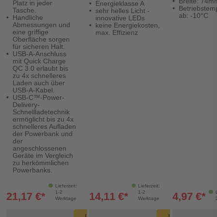
Breite: 74m
Platz in jeder
Energieklasse A
Betriebstem
Tasche.
sehr helles Licht -
ab: -10°C
Handliche
innovative LEDs
Abmessungen und
keine Energiekosten,
eine griffige
max. Effizienz
Oberfläche sorgen
für sicheren Halt.
USB-A-Anschluss
mit Quick Charge
QC 3.0 erlaubt bis
zu 4x schnelleres
Laden auch über
USB-A-Kabel.
USB-C™-Power-
Delivery-
Schnellladetechnik
ermöglicht bis zu 4x
schnelleres Aufladen
der Powerbank und
der
angeschlossenen
Geräte im Vergleich
zu herkömmlichen
Powerbanks.
Lieferzeit:
Lieferzeit:
1-2
1-2
21,17 €*
14,11 €*
4,97 €*
Werktage
Werktage
Produkt Warenkorb Menge
Produkt Warenkorb Men
Produ
In den
In den