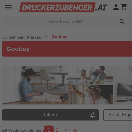
menu
person
shopping_cart
search
Goobay
Du bist hier:
Marken
Goobay
Preisreihenfolge
tune
Filtern
1
2
29
Produkte gefunden