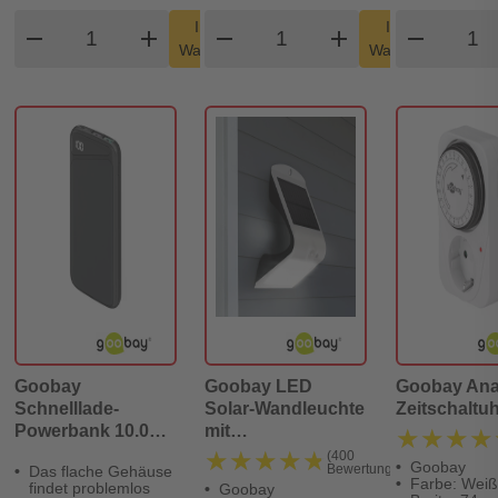
Produkt Warenkorb Menge
Produkt Warenkorb Men
Produ
In den
In den
remove
add
remove
shopping_cart
add
remove
shopping_cart
Warenkorb
Warenkorb
Goobay
Goobay LED
Goobay Ana
Schnelllade-
Solar-Wandleuchte
Zeitschaltu
Powerbank 10.000
mit
★★★★
★★★★
mAh (USB-C™ PD,
Bewegungsmelder
★★★★★
★★★★★
(400
Goobay
Bewertungen)
Das flache Gehäuse
QC 3.0)
1,5 W
Farbe: Weiß
findet problemlos
Goobay