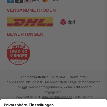
VERSANDMETHODEN
BEWERTUNGEN
Themenwelten
Neuheiten
SALE
Newsletter
* Alle Preise inkl. gesetzl. Mehrwertsteuer zzgl. Versandkosten
und ggf. Nachnahmegebühren, wenn nicht anders
angegeben.
Copyright © 2026
druckerzubehoer.de
• Alle Rechte
vorbehalten •
Impressum
•
Widerrufsbelehrung