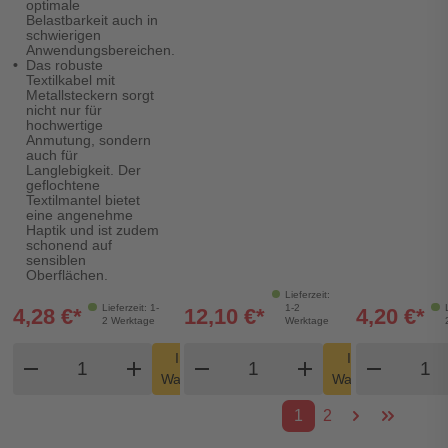
optimale
Belastbarkeit auch in
schwierigen
Anwendungsbereichen.
Das robuste
Textilkabel mit
Metallsteckern sorgt
nicht nur für
hochwertige
Anmutung, sondern
auch für
Langlebigkeit. Der
geflochtene
Textilmantel bietet
eine angenehme
Haptik und ist zudem
schonend auf
sensiblen
Oberflächen.
Lieferzeit:
Lieferzeit: 1-
1-2
4,28 €*
12,10 €*
4,20 €*
2 Werktage
Werktage
Produkt Warenkorb Menge
Produkt Warenkorb Men
Produ
In den
In den
remove
add
remove
shopping_cart
add
remove
shopping_cart
Warenkorb
Warenkorb
1
2