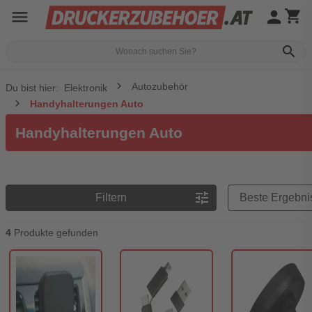
menu
person
shopping_cart
search
Autozubehör
Du bist hier:
Elektronik
Handyhalterungen Auto
Handyhalterungen Auto
Preisreihenfolge
tune
Filtern
4
Produkte gefunden