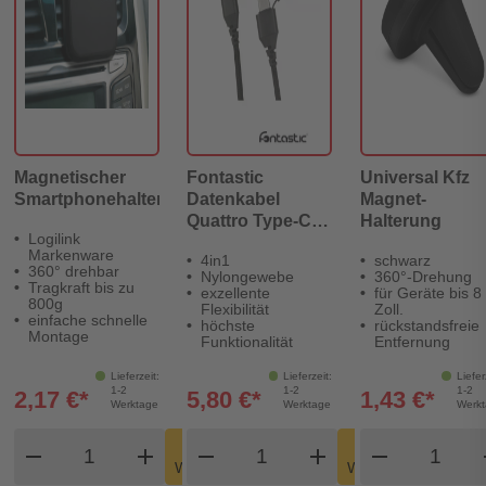
Magnetischer
Fontastic
Universal Kfz
Smartphonehalter
Datenkabel
Magnet-
Quattro Type-C -
Halterung
Logilink
Type C 1.5m +
Markenware
4in1
schwarz
Adapt sw
360° drehbar
Nylongewebe
360°-Drehung
Tragkraft bis zu
exzellente
für Geräte bis 8
800g
Flexibilität
Zoll.
einfache schnelle
höchste
rückstandsfreie
Montage
Funktionalität
Entfernung
Lieferzeit:
Lieferzeit:
Liefer
1-2
1-2
1-2
2,17 €*
5,80 €*
1,43 €*
Werktage
Werktage
Werk
Produkt Warenkorb Menge
Produkt Warenkorb Meng
Produkt
In den
In den
remove
add
remove
shopping_cart
add
remove
shopping_cart
Warenkorb
Warenkorb