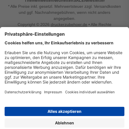
Themenwelten
Neuheiten
SALE
Newsletter
* Alle Preise inkl. gesetzl. Mehrwertsteuer zzgl. Versandkosten
und ggf. Nachnahmegebühren, wenn nicht anders
angegeben.
Copyright © 2026
druckerzubehoer.de
• Alle Rechte
vorbehalten •
Impressum
•
Widerrufsbelehrung
Vertrag widerrufen
Druckerzubehoer.de – preiswerte Qualität für Ihr Office
Sie sind auf der Suche nach dem passenden Druckerzubehör
oder Zubehör für das Büro, den Computer oder Ihr
Smartphone? Dann sind Sie bei Druckerzubehoer.de genau
richtig! Unser breites Sortiment bietet unter anderem Tinte
und Toner für alle gängigen Druckermodelle – großer sowie
kleiner Hersteller. Zugleich sind wir Ihr Online Fachhandel für
allerlei Elektro- und Bürozubehör. Sie möchten Ihr Büro
einrichten, die Werkstatt ausstatten oder den Alltag mit
kleinen Highlights aufpeppen? Neben Bürobedarf und allem,
was Ihren Arbeitsplatz noch komfortabler macht, finden Sie
bei uns auch Bastelspaß, Schulbedarf, Beleuchtung,
Autozubehör, Freizeit- und Küchengadgets sowie vieles mehr
für die ganze Familie. Entdecken Sie günstige Angebote und