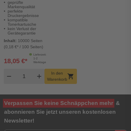
geprüfte
Digital Revolution
Markenqualität
perfekte
Druckergebnisse
kompatible
Tonerkartusche
kein Verlust der
Gerätegarantie
Inhalt:
10000 Seiten
(0,18 €* / 100 Seiten)
Lieferzeit:
1-2
18,05 €*
Werktage
Produkt Warenkorb Menge
In den
remove
add
shopping_cart
Warenkorb
Verpassen Sie keine Schnäppchen mehr
&
abonnieren Sie jetzt unseren kostenlosen
Newsletter!