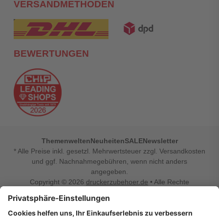
VERSANDMETHODEN
BEWERTUNGEN
Themenwelten
Neuheiten
SALE
Newsletter
* Alle Preise inkl. gesetzl. Mehrwertsteuer zzgl. Versandkosten
und ggf. Nachnahmegebühren, wenn nicht anders
angegeben.
Copyright © 2026
druckerzubehoer.de
• Alle Rechte
vorbehalten •
Impressum
•
Widerrufsbelehrung
Vertrag widerrufen
Druckerzubehoer.de – preiswerte Qualität für Ihr Office