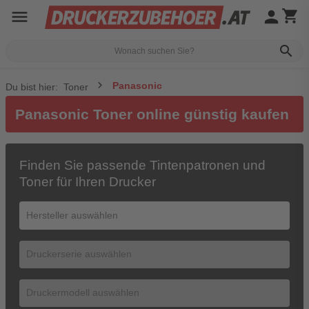
menu
person
shopping_cart
search
Panasonic
Du bist hier:
Toner
Panasonic Toner online günstig kaufen
Finden Sie passende Tintenpatronen und
Toner für Ihren Drucker