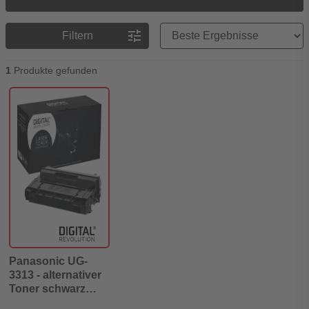
Preisreihenfolge
tune
Filtern
1
Produkte gefunden
Panasonic UG-
3313 - alternativer
Toner schwarz
10.000 Seiten -