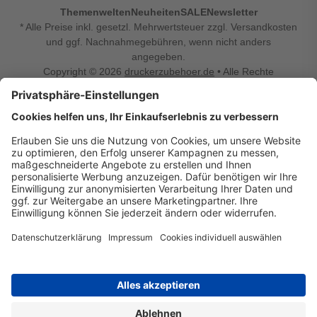
Themenwelten
Neuheiten
SALE
Newsletter
* Alle Preise inkl. gesetzl. Mehrwertsteuer zzgl. Versandkosten
und ggf. Nachnahmegebühren, wenn nicht anders
angegeben.
Copyright © 2026
druckerzubehoer.de
• Alle Rechte
vorbehalten •
Impressum
•
Widerrufsbelehrung
Vertrag widerrufen
Druckerzubehoer.de – preiswerte Qualität für Ihr Office
Sie sind auf der Suche nach dem passenden Druckerzubehör
oder Zubehör für das Büro, den Computer oder Ihr
Smartphone? Dann sind Sie bei Druckerzubehoer.de genau
richtig! Unser breites Sortiment bietet unter anderem Tinte
und Toner für alle gängigen Druckermodelle – großer sowie
kleiner Hersteller. Zugleich sind wir Ihr Online Fachhandel für
allerlei Elektro- und Bürozubehör. Sie möchten Ihr Büro
einrichten, die Werkstatt ausstatten oder den Alltag mit
kleinen Highlights aufpeppen? Neben Bürobedarf und allem,
was Ihren Arbeitsplatz noch komfortabler macht, finden Sie
bei uns auch Bastelspaß, Schulbedarf, Beleuchtung,
Autozubehör, Freizeit- und Küchengadgets sowie vieles mehr
für die ganze Familie. Entdecken Sie günstige Angebote und