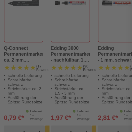
Q-Connect
Edding 3000
Edding
Permanentmarker,
Permanentmarker
Permanentmar
ca. 2 mm,
- nachfüllbar, 1,5 -
- 1 mm, schwar
schwarz
3 mm, schwarz
nachfüllbar
★★★★★
★★★★★
★★★★★
★★★★★
★★★★★
★★★★★
(17
(90
(
Bewertungen)
Bewertungen)
schnelle Lieferung
schnelle Lieferung
schnelle Lieferu
Schreibfarbe:
Schreibfarbe:
Schreibfarbe:
schwarz
schwarz
schwarz
Strichstärke: ca. 2
Strichstärke: ca.
Strichstärke: ca.
mm
1,5 - 3 mm
mm
Ausführung der
Ausführung der
Ausführung der
Spitze: Rundspitze
Spitze: Rundspitze
Spitze: Rundspi
Lieferzeit:
Lieferzeit:
Liefer
1-2
1-2
1-2
0,79 €*
1,97 €*
2,81 €*
Werktage
Werktage
Werk
Produkt Warenkorb Menge
Produkt Warenkorb Meng
Produkt
In den
In den