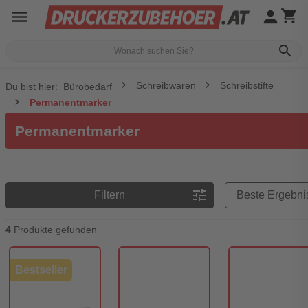
menu
person
shopping_cart
search
Schreibwaren
Schreibstifte
Du bist hier:
Bürobedarf
Permanentmarker
Permanentmarker
Preisreihenfolge
tune
Filtern
4
Produkte gefunden
Bestseller