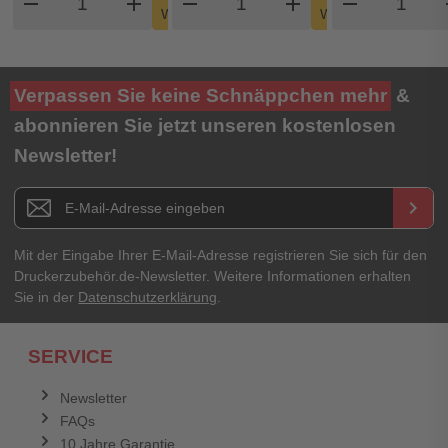
remove
add
remove
shopping_cart
add
remove
shopping_cart
Warenkorb
Warenkorb
Verpassen Sie keine Schnäppchen mehr
&
abonnieren Sie jetzt unseren kostenlosen
Newsletter!
Newsletter E-Mail Adresse
keyboard_arrow_right
Mit der Eingabe Ihrer E-Mail-Adresse registrieren Sie sich für den
Druckerzubehör.de-Newsletter. Weitere Informationen erhalten
Sie in der
Datenschutzerklärung
.
SERVICE
Newsletter
FAQs
10 Jahre Garantie