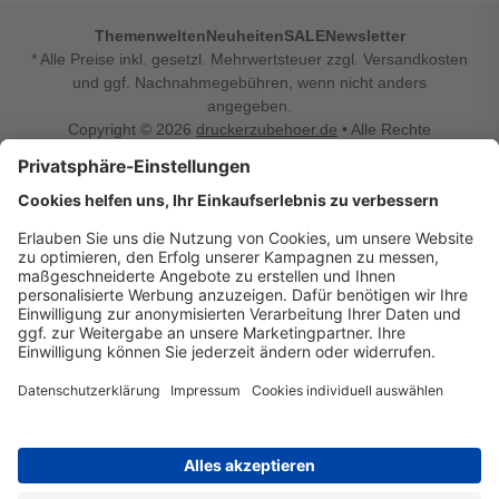
Themenwelten
Neuheiten
SALE
Newsletter
* Alle Preise inkl. gesetzl. Mehrwertsteuer zzgl. Versandkosten
und ggf. Nachnahmegebühren, wenn nicht anders
angegeben.
Copyright © 2026
druckerzubehoer.de
• Alle Rechte
vorbehalten •
Impressum
•
Widerrufsbelehrung
Vertrag widerrufen
Druckerzubehoer.de – preiswerte Qualität für Ihr Office
Sie sind auf der Suche nach dem passenden Druckerzubehör
oder Zubehör für das Büro, den Computer oder Ihr
Smartphone? Dann sind Sie bei Druckerzubehoer.de genau
richtig! Unser breites Sortiment bietet unter anderem Tinte
und Toner für alle gängigen Druckermodelle – großer sowie
kleiner Hersteller. Zugleich sind wir Ihr Online Fachhandel für
allerlei Elektro- und Bürozubehör. Sie möchten Ihr Büro
einrichten, die Werkstatt ausstatten oder den Alltag mit
kleinen Highlights aufpeppen? Neben Bürobedarf und allem,
was Ihren Arbeitsplatz noch komfortabler macht, finden Sie
bei uns auch Bastelspaß, Schulbedarf, Beleuchtung,
Autozubehör, Freizeit- und Küchengadgets sowie vieles mehr