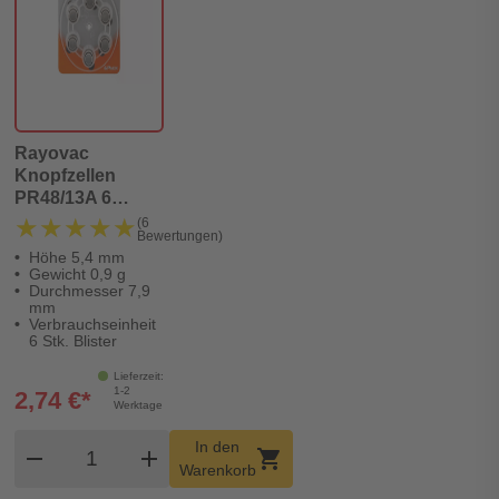
Rayovac
Knopfzellen
PR48/13A 6
Stück
★★★★★
★★★★★
(6
Bewertungen)
Höhe 5,4 mm
Gewicht 0,9 g
Durchmesser 7,9
mm
Verbrauchseinheit
6 Stk. Blister
Lieferzeit:
1-2
2,74 €*
Werktage
Produkt Warenkorb Menge
In den
remove
add
shopping_cart
Warenkorb