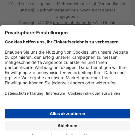
* Alle Preise inkl. gesetzl. Mehrwertsteuer zzgl. Versandkosten
und ggf. Nachnahmegebühren, wenn nicht anders
angegeben.
Copyright © 2026
druckerzubehoer.de
• Alle Rechte
vorbehalten •
Impressum
•
Widerrufsbelehrung
Vertrag widerrufen
Druckerzubehoer.de – preiswerte Qualität für Ihr Office
Sie sind auf der Suche nach dem passenden Druckerzubehör
oder Zubehör für das Büro, den Computer oder Ihr
Smartphone? Dann sind Sie bei Druckerzubehoer.de genau
richtig! Unser breites Sortiment bietet unter anderem Tinte
und Toner für alle gängigen Druckermodelle – großer sowie
kleiner Hersteller. Zugleich sind wir Ihr Online Fachhandel für
allerlei Elektro- und Bürozubehör. Sie möchten Ihr Büro
einrichten, die Werkstatt ausstatten oder den Alltag mit
kleinen Highlights aufpeppen? Neben Bürobedarf und allem,
was Ihren Arbeitsplatz noch komfortabler macht, finden Sie
bei uns auch Bastelspaß, Schulbedarf, Beleuchtung,
Autozubehör, Freizeit- und Küchengadgets sowie vieles mehr
für die ganze Familie. Entdecken Sie günstige Angebote und
allerlei Ideen auf Druckerzubehoer.de!