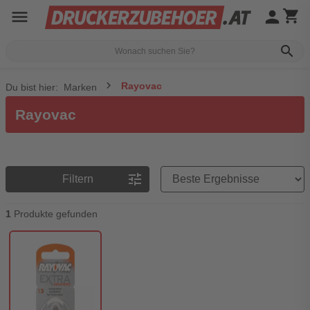
menu
person
shopping_cart
search
Rayovac
Du bist hier:
Marken
Rayovac
Preisreihenfolge
tune
Filtern
1
Produkte gefunden