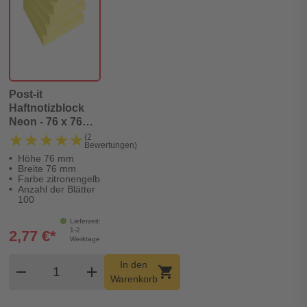
Post-it
Haftnotizblock
Neon - 76 x 76
mm, zitronengelb
★★★★★
★★★★★
(2
Bewertungen)
Höhe 76 mm
Breite 76 mm
Farbe zitronengelb
Anzahl der Blätter
100
Lieferzeit:
1-2
2,77 €*
Werktage
Produkt Warenkorb Menge
In den
remove
add
shopping_cart
Warenkorb