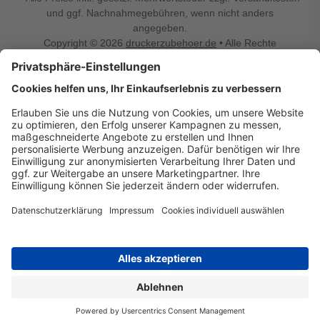
und ggf. Nachnahmegebühren, wenn nicht anders
angegeben.
Copyright © 2026
druckerzubehoer.de
• Alle Rechte
vorbehalten •
Impressum
•
Widerrufsbelehrung
Vertrag widerrufen
Druckerzubehoer.de – preiswerte Qualität für Ihr Office
Sie sind auf der Suche nach dem passenden Druckerzubehör
oder Zubehör für das Büro, den Computer oder Ihr
Smartphone? Dann sind Sie bei Druckerzubehoer.de genau
richtig! Unser breites Sortiment bietet unter anderem Tinte
und Toner für alle gängigen Druckermodelle – großer sowie
kleiner Hersteller. Zugleich sind wir Ihr Online Fachhandel für
allerlei Elektro- und Bürozubehör. Sie möchten Ihr Büro
einrichten, die Werkstatt ausstatten oder den Alltag mit
kleinen Highlights aufpeppen? Neben Bürobedarf und allem,
was Ihren Arbeitsplatz noch komfortabler macht, finden Sie
bei uns auch Bastelspaß, Schulbedarf, Beleuchtung,
Autozubehör, Freizeit- und Küchengadgets sowie vieles mehr
für die ganze Familie. Entdecken Sie günstige Angebote und
allerlei Ideen auf Druckerzubehoer.de!