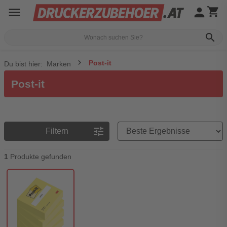
menu
person
shopping_cart
search
Post-it
Du bist hier:
Marken
Post-it
Preisreihenfolge
tune
Filtern
1
Produkte gefunden