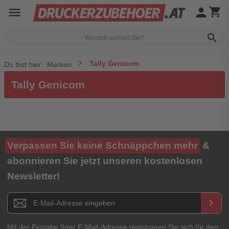
menu
person
shopping_cart
search
Tally Genicom
Du bist hier:
Marken
Tally Genicom
Verpassen Sie keine Schnäppchen mehr
&
abonnieren Sie jetzt unseren kostenlosen
Newsletter!
Newsletter E-Mail Adresse
keyboard_arrow_right
Mit der Eingabe Ihrer E-Mail-Adresse registrieren Sie sich für den