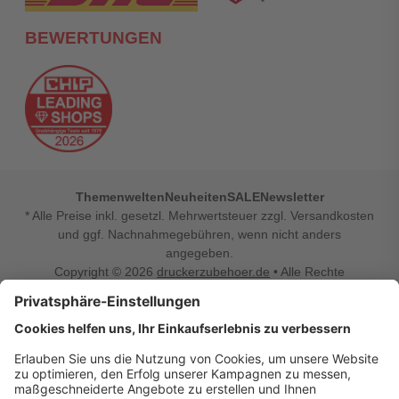
BEWERTUNGEN
Themenwelten
Neuheiten
SALE
Newsletter
* Alle Preise inkl. gesetzl. Mehrwertsteuer zzgl. Versandkosten
und ggf. Nachnahmegebühren, wenn nicht anders
angegeben.
Copyright © 2026
druckerzubehoer.de
• Alle Rechte
vorbehalten •
Impressum
•
Widerrufsbelehrung
Vertrag widerrufen
Druckerzubehoer.de – preiswerte Qualität für Ihr Office
Sie sind auf der Suche nach dem passenden Druckerzubehör
oder Zubehör für das Büro, den Computer oder Ihr
Smartphone? Dann sind Sie bei Druckerzubehoer.de genau