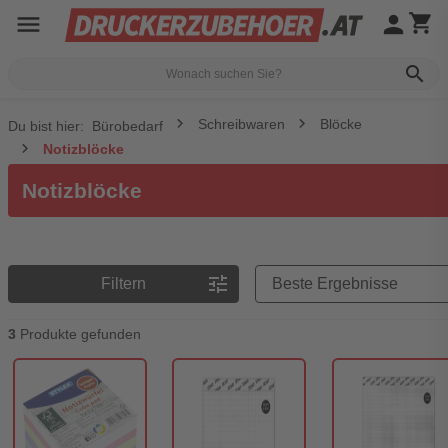
menu
person
shopping_cart
search
Schreibwaren
Blöcke
Du bist hier:
Bürobedarf
Notizblöcke
Notizblöcke
Preisreihenfolge
tune
Filtern
3
Produkte gefunden