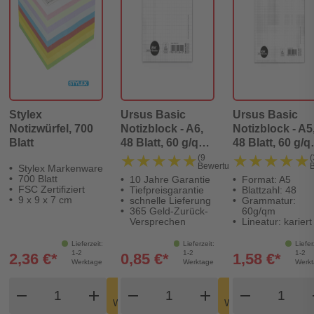
Stylex
Ursus Basic
Ursus Basic
Notizwürfel, 700
Notizblock - A6,
Notizblock - A5
Blatt
48 Blatt, 60 g/qm,
48 Blatt, 60 g/q
kariert
kariert
★★★★★
★★★★★
★★★★★
★★★★★
(9
(
Bewertungen)
Stylex Markenware
700 Blatt
10 Jahre Garantie
Format: A5
FSC Zertifiziert
Tiefpreisgarantie
Blattzahl: 48
9 x 9 x 7 cm
schnelle Lieferung
Grammatur:
365 Geld-Zurück-
60g/qm
Versprechen
Lineatur: kariert
Lieferzeit:
Lieferzeit:
Liefer
1-2
1-2
1-2
2,36 €*
0,85 €*
1,58 €*
Werktage
Werktage
Werk
Produkt Warenkorb Menge
Produkt Warenkorb Meng
Produkt
In den
In den
remove
add
remove
shopping_cart
add
remove
shopping_cart
Warenkorb
Warenkorb