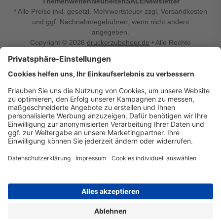
Themenwelten
Neuheiten
SALE
Newsletter
* Alle Preise inkl. gesetzl. Mehrwertsteuer zzgl. Versandkosten
und ggf. Nachnahmegebühren, wenn nicht anders
angegeben.
Copyright © 2026
druckerzubehoer.de
• Alle Rechte
vorbehalten •
Impressum
•
Widerrufsbelehrung
Vertrag widerrufen
Druckerzubehoer.de – preiswerte Qualität für Ihr Office
Sie sind auf der Suche nach dem passenden Druckerzubehör
oder Zubehör für das Büro, den Computer oder Ihr
Smartphone? Dann sind Sie bei Druckerzubehoer.de genau
richtig! Unser breites Sortiment bietet unter anderem Tinte
und Toner für alle gängigen Druckermodelle – großer sowie
kleiner Hersteller. Zugleich sind wir Ihr Online Fachhandel für
allerlei Elektro- und Bürozubehör. Sie möchten Ihr Büro
einrichten, die Werkstatt ausstatten oder den Alltag mit
kleinen Highlights aufpeppen? Neben Bürobedarf und allem,
was Ihren Arbeitsplatz noch komfortabler macht, finden Sie
bei uns auch Bastelspaß, Schulbedarf, Beleuchtung,
Autozubehör, Freizeit- und Küchengadgets sowie vieles mehr
für die ganze Familie. Entdecken Sie günstige Angebote und