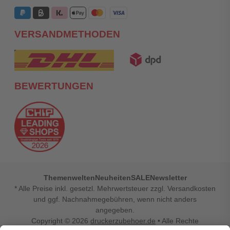
VERSANDMETHODEN
BEWERTUNGEN
Themenwelten
Neuheiten
SALE
Newsletter
* Alle Preise inkl. gesetzl. Mehrwertsteuer zzgl. Versandkosten
und ggf. Nachnahmegebühren, wenn nicht anders
angegeben.
Copyright © 2026
druckerzubehoer.de
• Alle Rechte