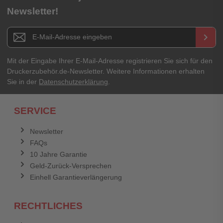
Newsletter!
Newsletter E-Mail Adresse
keyboard_arrow_right
Mit der Eingabe Ihrer E-Mail-Adresse registrieren Sie sich für den
Druckerzubehör.de-Newsletter. Weitere Informationen erhalten
Sie in der
Datenschutzerklärung
.
SERVICE
Newsletter
FAQs
10 Jahre Garantie
Geld-Zurück-Versprechen
Einhell Garantieverlängerung
RECHTLICHES