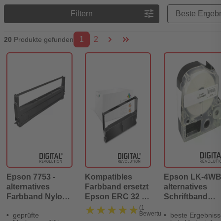
Preisreihenfolge
tune
Filtern
1
2
20
Produkte gefunden
Epson 7753 -
Kompatibles
Epson LK-4WB
alternatives
Farbband ersetzt
alternatives
Farbband Nylon
Epson ERC 32 B
Schriftband
schwarz 2 Mio
C43SO15371
schwarz auf we
★★★★★
★★★★★
(1
Bewertung)
geprüfte
beste Ergebniss
Zeichen - Digital
12mm x 9 Meter