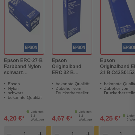
Epson ERC-27-B
Epson
Epson
Farbband Nylon
Originalband
Originalband 
schwarz
ERC 32 B
31 B C43S0153
(C43S015366)
schwarz
schwarz
Epson
bekannte Qualität
bekannte Qualit
C43SO15371
Nylon
Zubehör vom
Zubehör vom
schwarz
Druckerhersteller
Druckerherstelle
bekannte Qualität
Lieferzeit:
Lieferzeit:
1-2
1-2
Liefer
4,20 €*
4,67 €*
4,25 €*
Werktage
Werktage
2 Wer
Produkt Warenkorb Menge
Produkt Warenkorb Meng
Produkt
In den
In den
remove
add
remove
shopping_cart
add
remove
shopping_cart