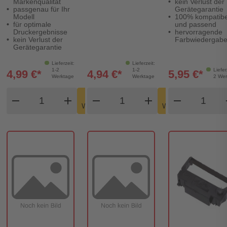
Markenqualität
kein Verlust der
Revolution
Digital Revolut
passgenau für Ihr
Gerätegarantie
Modell
100% kompatibe
für optimale
und passend
Druckergebnisse
hervorragende
kein Verlust der
Farbwiedergab
Gerätegarantie
Lieferzeit:
Lieferzeit:
1-2
1-2
Liefer
4,99 €*
4,94 €*
5,95 €*
Werktage
Werktage
2 Wer
Produkt Warenkorb Menge
Produkt Warenkorb Meng
Produkt
In den
In den
remove
add
remove
shopping_cart
add
remove
shopping_cart
Warenkorb
Warenkorb