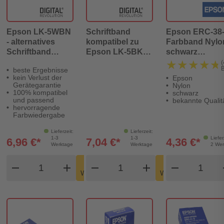
Epson LK-5WBN
Schriftband
Epson ERC-38
- alternatives
kompatibel zu
Farbband Nylo
Schriftband
Epson LK-5BKP
schwarz
schwarz auf weiß
gold auf metallic
(C43S015374)
★★★★★
★★★★★
(
beste Ergebnisse
18mm x 9m -
schwarz 18mm x
kein Verlust der
Epson
Digital
8m
Gerätegarantie
Nylon
Revolution
100% kompatibel
schwarz
und passend
bekannte Qualit
hervorragende
Farbwiedergabe
Lieferzeit:
Lieferzeit:
1-3
1-3
Liefer
6,96 €*
7,04 €*
4,36 €*
Werktage
Werktage
2 Wer
Produkt Warenkorb Menge
Produkt Warenkorb Meng
Produkt
In den
In den
remove
add
remove
shopping_cart
add
remove
shopping_cart
Warenkorb
Warenkorb