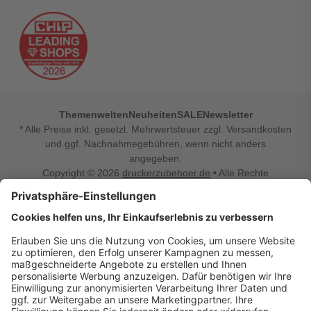
Themenwelten
Neuheiten
SALE
Newsletter
* Alle Preise inkl. gesetzl. Mehrwertsteuer zzgl. Versandkosten
und ggf. Nachnahmegebühren, wenn nicht anders
angegeben.
Copyright © 2026
druckerzubehoer.de
• Alle Rechte
vorbehalten •
Impressum
•
Widerrufsbelehrung
Vertrag widerrufen
Druckerzubehoer.de – preiswerte Qualität für Ihr Office
Sie sind auf der Suche nach dem passenden Druckerzubehör
oder Zubehör für das Büro, den Computer oder Ihr
Smartphone? Dann sind Sie bei Druckerzubehoer.de genau
richtig! Unser breites Sortiment bietet unter anderem Tinte
und Toner für alle gängigen Druckermodelle – großer sowie
kleiner Hersteller. Zugleich sind wir Ihr Online Fachhandel für