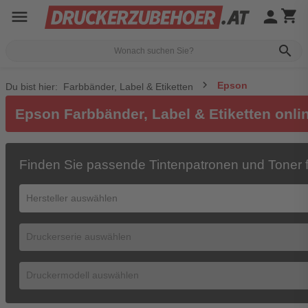
menu
person
shopping_cart
search
Epson
Du bist hier:
Farbbänder, Label & Etiketten
Epson Farbbänder, Label & Etiketten onli
Finden Sie passende Tintenpatronen und Toner f