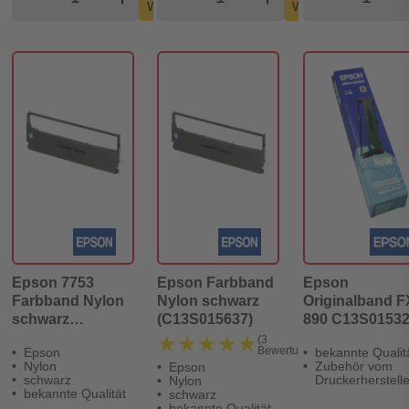
Warenkorb
Warenkorb
Epson 7753
Epson Farbband
Epson
Farbband Nylon
Nylon schwarz
Originalband F
schwarz
(C13S015637)
890 C13S0153
(C13S015633)
★★★★★
★★★★★
(3
Bewertungen)
Epson
bekannte Qualit
Nylon
Zubehör vom
Epson
schwarz
Druckerherstelle
Nylon
bekannte Qualität
schwarz
bekannte Qualität